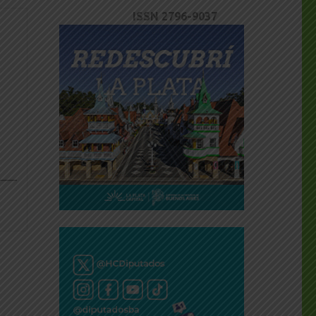
ISSN 2796-9037
dly
___