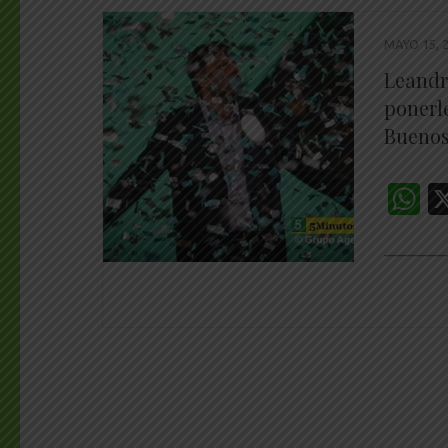
MAYO 15, 
Leandr
ponerle
Buenos
W
________