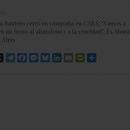
2025
o Santoro cerró su campaña en CABA: “Vamos a
s un freno al abandono y a la crueldad”. Es Ahora
 Aires
hatsApp
X
Telegram
Facebook
Messenger
Bluesky
LinkedIn
Email
PrintFrien
Share
________________________________________________________
…