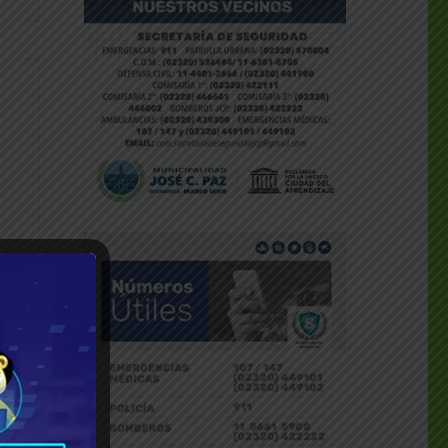
dly
___