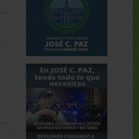
___
dly
___