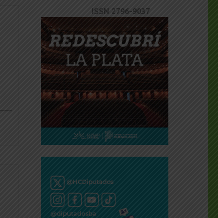
ISSN 2796-9037
dly
___