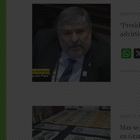
AGOSTO 6,
“Presi
advirti
W
________
JULIO 31, 
Mas se
en Gra