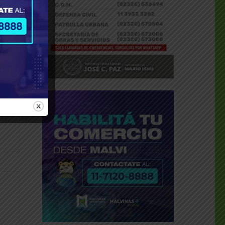
dly
___
____