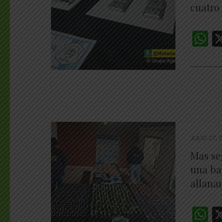
cuatro
W
________
JULIO 27, 
Mas se
una ba
allana
W