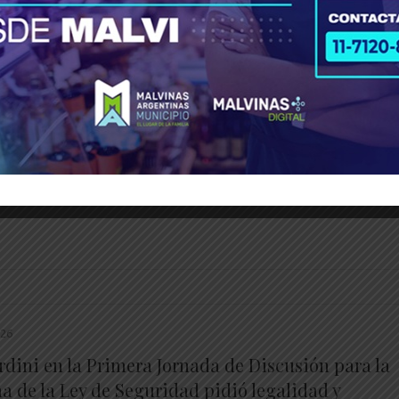
Berni impulsa una ley para que los delitos por
áfico vuelvan a la competencia de la Justicia
l
hatsApp
X
Telegram
Facebook
Messenger
Bluesky
LinkedIn
Email
PrintFrien
Share
________________________________________________________
________________________________________________________
026
rdini en la Primera Jornada de Discusión para la
a de la Ley de Seguridad pidió legalidad y