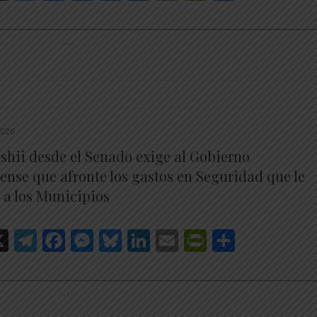
________________________________________________________
…
2026
Ishii desde el Senado exige al Gobierno
ense que afronte los gastos en Seguridad que le
 a los Municipios
hatsApp
X
Telegram
Facebook
Messenger
Bluesky
LinkedIn
Email
PrintFrien
Share
________________________________________________________
…