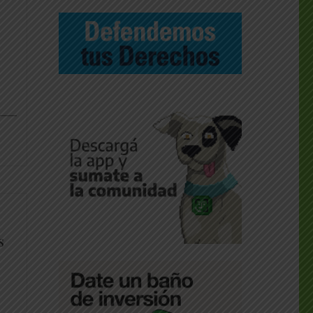
dly
___
s