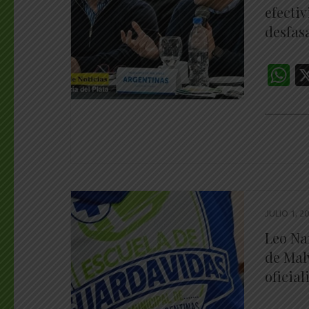
efecti
desfas
W
________
JULIO 1, 2
Leo Na
de Malv
oficia