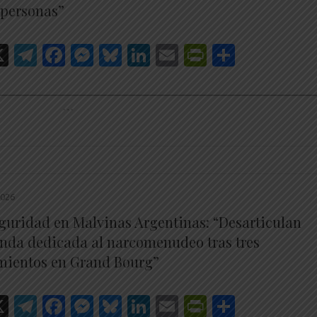
 personas”
hatsApp
X
Telegram
Facebook
Messenger
Bluesky
LinkedIn
Email
PrintFrien
Share
________________________________________________________
…
2026
guridad en Malvinas Argentinas: “Desarticulan
nda dedicada al narcomenudeo tras tres
mientos en Grand Bourg”
hatsApp
X
Telegram
Facebook
Messenger
Bluesky
LinkedIn
Email
PrintFrien
Share