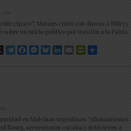
 2026
dente cipayo”: Mayans cruzó con dureza a Milei y
ó sobre un juicio político por traición a la Patria
hatsApp
X
Telegram
Facebook
Messenger
Bluesky
LinkedIn
Email
PrintFrien
Share
________________________________________________________
…
2026
guridad en Malvinas Argentinas: “Allanamientos
nd Bourg, secuestraron cocaína y detuvieron a