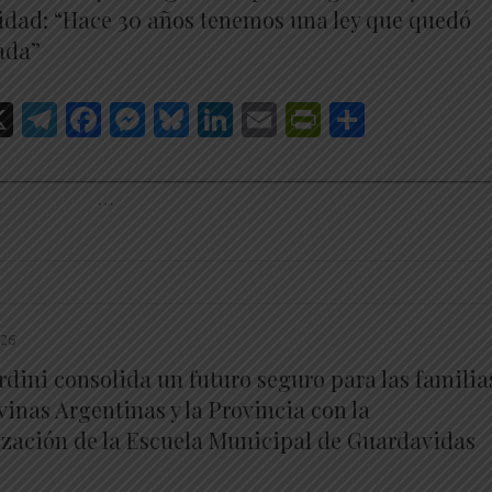
vidad: “Hace 30 años tenemos una ley que quedó
ada”
hatsApp
X
Telegram
Facebook
Messenger
Bluesky
LinkedIn
Email
PrintFrien
Share
________________________________________________________
…
026
rdini consolida un futuro seguro para las familia
inas Argentinas y la Provincia con la
lización de la Escuela Municipal de Guardavidas