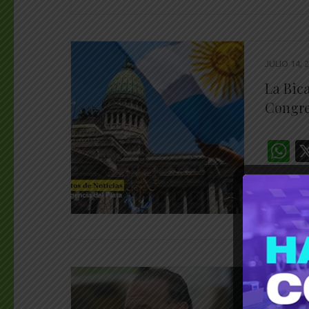
JULIO 14, 
La Bica
Congr
W
________
JULIO 6, 2