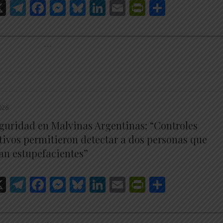
hatsApp
X
Telegram
Facebook
Messenger
Bluesky
LinkedIn
Email
PrintFrien
Share
________________________________________________________
…
026
guridad en Malvinas Argentinas: “Controles
tivos permitieron detectar a dos personas que
an estupefacientes”
hatsApp
X
Telegram
Facebook
Messenger
Bluesky
LinkedIn
Email
PrintFrien
Share
________________________________________________________
…