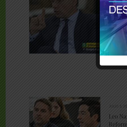
Sergio 
narcotr
Federa
W
________
_______
…
JULIO 3, 2
Leo Na
Reform