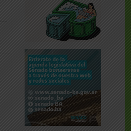
dly
___
dly
___