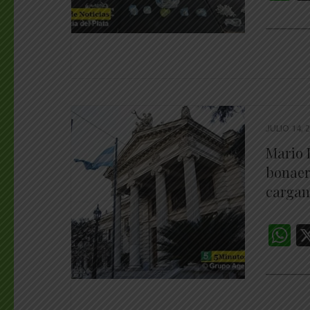
________
JULIO 14, 
Mario 
bonaer
cargan
W
________