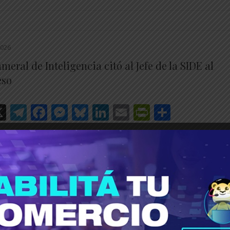
2026
meral de Inteligencia citó al Jefe de la SIDE al
eso
hatsApp
X
Telegram
Facebook
Messenger
Bluesky
LinkedIn
Email
PrintFrien
Share
________________________________________________________
…
026