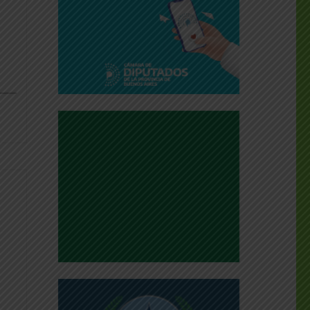
dly
___
dly