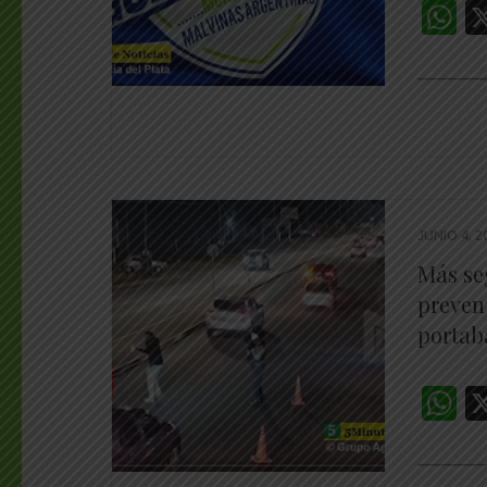
W
________
JUNIO 4, 2
Más se
preven
portab
W
________