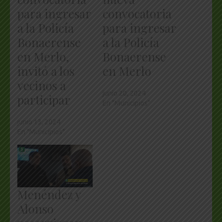
para ingresar
convocatoria
a la Policía
para ingresar
Bonaerense
a la Policía
en Merlo,
Bonaerense
invitó a los
en Merlo
vecinos a
junio 20, 2024
participar
En "Municipios"
junio 13, 2024
En "Municipios"
Menéndez y
Alonso