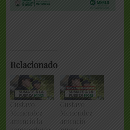
Relacionado
Gustavo
Gustavo
Menéndez
Menéndez
anunció la
anunció
convocatoria
nueva