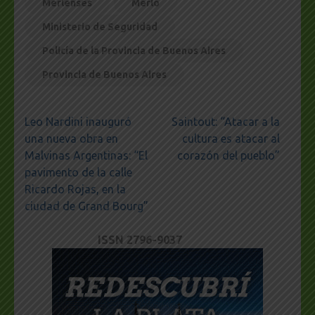
Merlenses
Merlo
Ministerio de Seguridad
Policía de la Provincia de Buenos Aires
Provincia de Buenos Aires
Navegación
Leo Nardini inauguró
Saintout: “Atacar a la
de
una nueva obra en
cultura es atacar al
entradas
Malvinas Argentinas: “El
corazón del pueblo”
pavimento de la calle
Ricardo Rojas, en la
ciudad de Grand Bourg”
ISSN 2796-9037