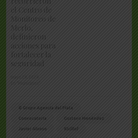
recorrieron
el Centro de
Monitoreo de
Merlo,
definieron
acciones para
fortalecer la
seguridad
mayo 29, 2024
En "Municipios"
© Grupo Agencia del Plata
Convocatoria
Gustavo Menéndez
Javier Alonso
Kicillof