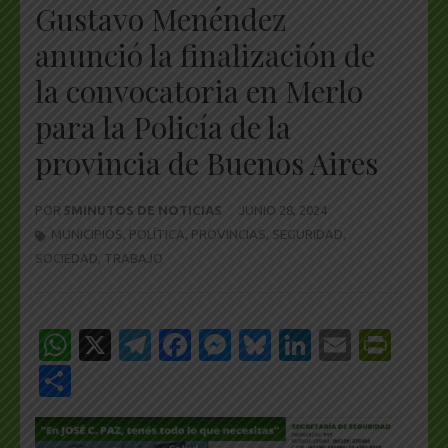
Gustavo Menéndez
anunció la finalización de
la convocatoria en Merlo
para la Policía de la
provincia de Buenos Aires
POR
5MINUTOS DE NOTICIAS
JUNIO 28, 2024
MUNICIPIOS
,
POLÍTICA
,
PROVINCIAS
,
SEGURIDAD
,
SOCIEDAD
,
TRABAJO
WhatsApp
X
Telegram
Facebook
Messenger
Bluesky
LinkedIn
Email
Pri
Share