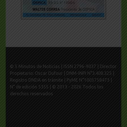
© 5 Minutos de Noticias | ISSN 2796-9037 | Director
Propietario: Oscar Dufour | DNM-INPI N°3.408.325 |
Registro DNDA en trámite | PyME N°1005758473 |
N° de edición 5355 | © 2013 - 2026 Todos los
derechos reservados