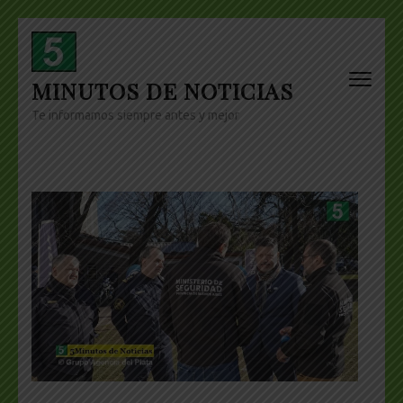
Skip
to
content
MINUTOS DE NOTICIAS
(Press
Enter)
Te informamos siempre antes y mejor