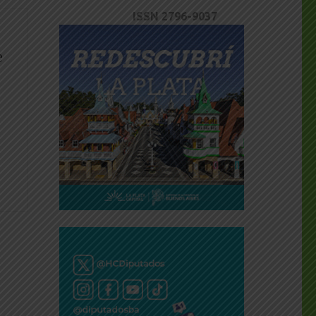
ISSN 2796-9037
e
dly