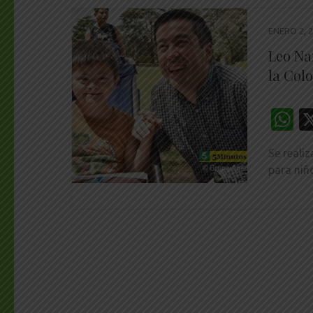
ENERO 2, 
Leo Na
la Col
W
Se reali
para niñ