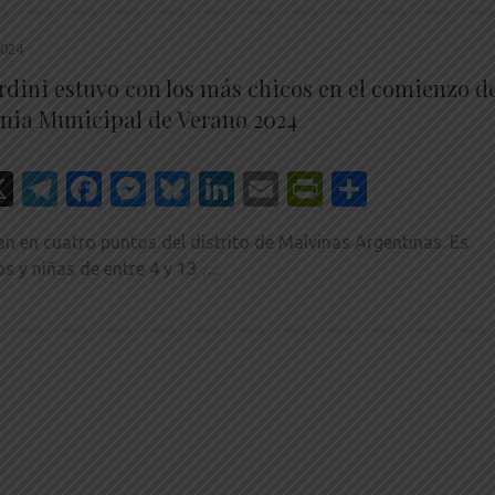
2024
rdini estuvo con los más chicos en el comienzo d
onia Municipal de Verano 2024
hatsApp
X
Telegram
Facebook
Messenger
Bluesky
LinkedIn
Email
PrintFrien
Share
zan en cuatro puntos del distrito de Malvinas Argentinas. Es
os y niñas de entre 4 y 13 …