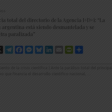
2024
a total del directorio de la Agencia I+D+i: “La
a argentina está siendo desmantelada y se
tra paralizada”
hatsApp
X
Telegram
Facebook
Messenger
Bluesky
LinkedIn
Email
PrintFrien
Share
________________________________________________________
nto de la crisis científica | Ante la parálisis total del principa
o que financia el desarrollo científico nacional, …