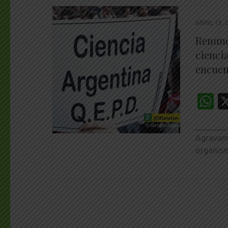
ABRIL 13, 
Renunci
cienci
encuen
W
________
Agravamie
organism