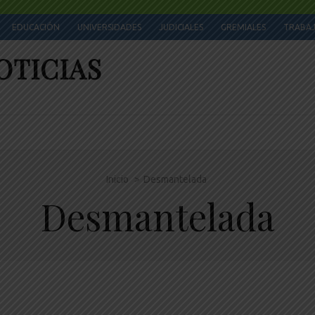
EDUCACIÓN
UNIVERSIDADES
JUDICIALES
GREMIALES
TRABA
OTICIAS
Inicio
>
Desmantelada
Desmantelada