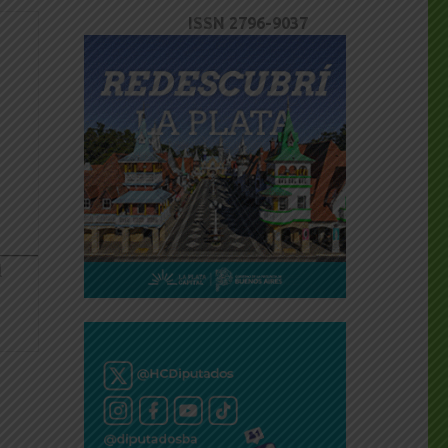
ISSN 2796-9037
dly
________________
l