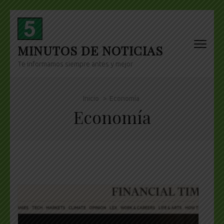
Skip
to
content
MINUTOS DE NOTICIAS
(Press
Enter)
Te informamos siempre antes y mejor
Inicio
>
Economía
Economía