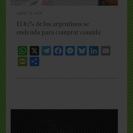
ABRIL 29, 2026
El 83% de los argentinos se
endeuda para comprar comida
WhatsApp
X
Telegram
Facebook
Messenger
Bluesky
LinkedI
Emai
PrintFriendly
Share
_________________________________________________
…