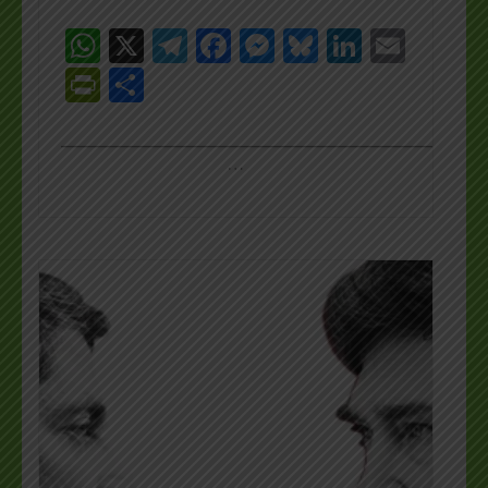
WhatsApp
X
Telegram
Facebook
Messenger
Bluesky
LinkedI
Emai
PrintFriendly
Share
_________________________________________________
…