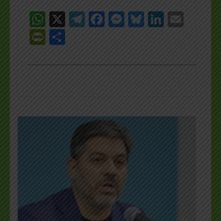
WhatsApp
X
Telegram
Facebook
Messenger
Bluesky
LinkedI
Emai
PrintFriendly
Share
_________________________________________________
…