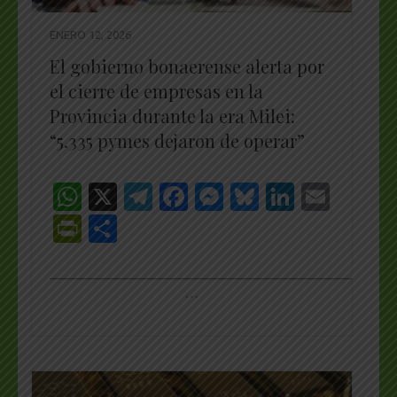
ENERO 12, 2026
El gobierno bonaerense alerta por
el cierre de empresas en la
Provincia durante la era Milei:
“5.335 pymes dejaron de operar”
WhatsApp
X
Telegram
Facebook
Messenger
Bluesky
LinkedI
Emai
PrintFriendly
Share
_________________________________________________
…