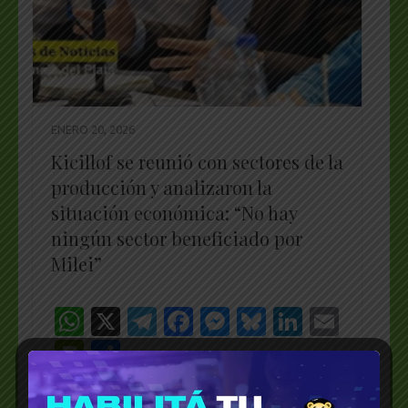
ENERO 20, 2026
Kicillof se reunió con sectores de la
producción y analizaron la
situación económica: “No hay
ningún sector beneficiado por
Milei”
WhatsApp
X
Telegram
Facebook
Messenger
Bluesky
LinkedI
Emai
PrintFriendly
Share
_________________________________________________