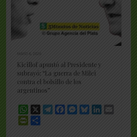
MAYO 6, 2026
Kicillof apuntó al Presidente y
subrayó: “La guerra de Milei
contra el bolsillo de los
argentinos”
WhatsApp
X
Telegram
Facebook
Messenger
Bluesky
LinkedI
Emai
PrintFriendly
Share
_________________________________________________