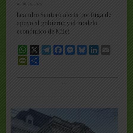
ABRIL 26, 2026
Leandro Santoro alerta por fuga de
apoyo al gobierno y el modelo
económico de Milei
WhatsApp
X
Telegram
Facebook
Messenger
Bluesky
LinkedI
Emai
PrintFriendly
Share
_________________________________________________
…