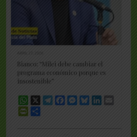
ABRIL 27, 2026
Bianco: “Milei debe cambiar el
programa económico porque es
insostenible”
WhatsApp
X
Telegram
Facebook
Messenger
Bluesky
LinkedI
Emai
PrintFriendly
Share
_________________________________________________
…