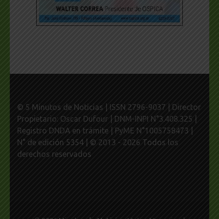
© 5 Minutos de Noticias | ISSN 2796-9037 | Director
Propietario: Oscar Dufour | DNM-INPI N°3.408.325 |
Registro DNDA en trámite | PyME N°1005758473 |
N° de edición 5354 | © 2013 - 2026 Todos los
derechos reservados