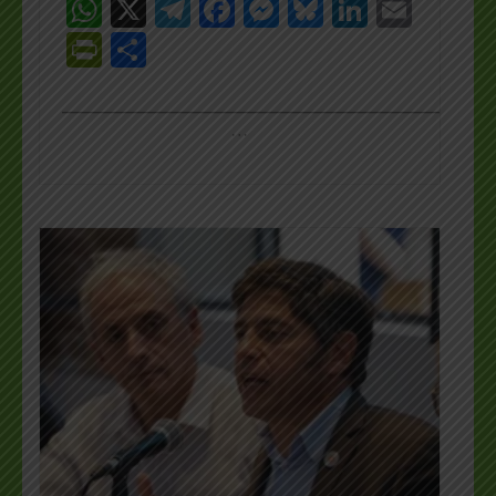
WhatsApp
X
Telegram
Facebook
Messenger
Bluesky
LinkedI
Emai
PrintFriendly
Share
_________________________________________________
…