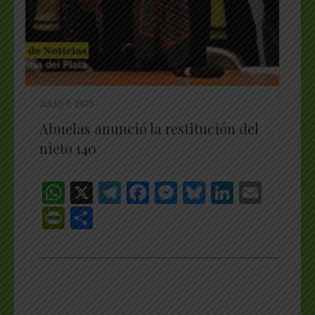
JULIO 7, 2025
Abuelas anunció la restitución del
nieto 140
WhatsApp
X
Telegram
Facebook
Messenger
Bluesky
LinkedI
Emai
PrintFriendly
Share
_________________________________________________
…