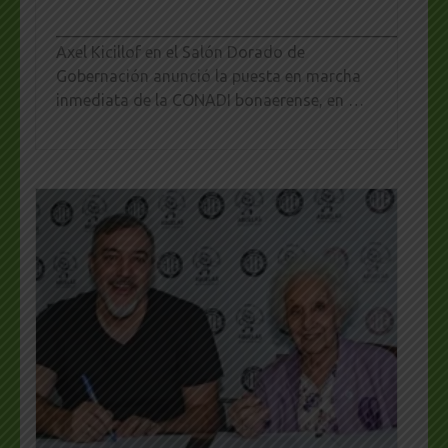
_________________________________________________
Axel Kicillof en el Salón Dorado de
Gobernación anunció la puesta en marcha
inmediata de la CONADI bonaerense, en …