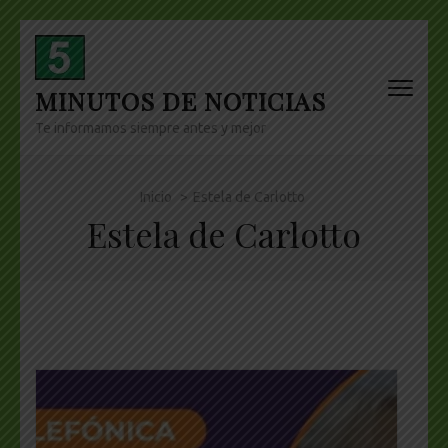
Skip
to
content
MINUTOS DE NOTICIAS
(Press
Enter)
Te informamos siempre antes y mejor
Inicio
>
Estela de Carlotto
Estela de Carlotto