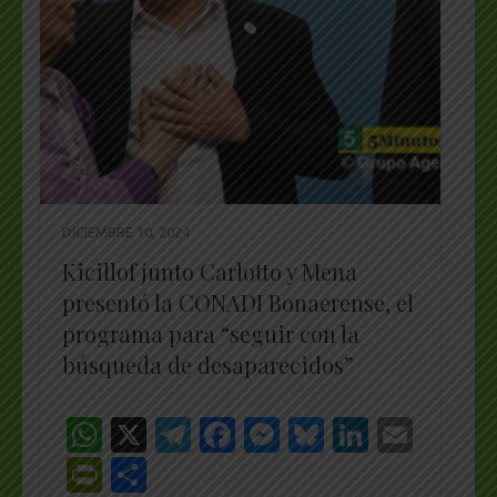
DICIEMBRE 10, 2024
Kicillof junto Carlotto y Mena
presentó la CONADI Bonaerense, el
programa para “seguir con la
búsqueda de desaparecidos”
WhatsApp
X
Telegram
Facebook
Messenger
Bluesky
LinkedI
Emai
PrintFriendly
Share