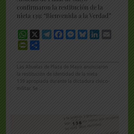
confirmaron la restitución de la
nieta 139: “Bienvenida a la Verdad”
WhatsApp
X
Telegram
Facebook
Messenger
Bluesky
LinkedI
Emai
PrintFriendly
Share
_________________________________________________
Las Abuelas de Plaza de Mayo anunciaron
la restitución de identidad de la nieta
139 apropiada durante la dictadura cívico-
militar. Se …