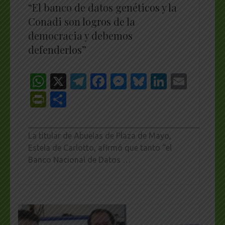
“El banco de datos genéticos y la
Conadi son logros de la
democracia y debemos
defenderlos”
WhatsApp
X
Telegram
Facebook
Messenger
Bluesky
LinkedI
Emai
PrintFriendly
Share
_________________________________________________
La titular de Abuelas de Plaza de Mayo,
Estela de Carlotto, afirmó que tanto “el
Banco Nacional de Datos …