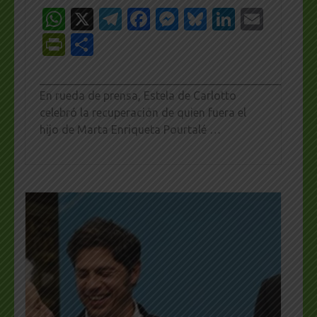
WhatsApp
X
Telegram
Facebook
Messenger
Bluesky
LinkedI
Emai
PrintFriendly
Share
_________________________________________________
En rueda de prensa, Estela de Carlotto
celebró la recuperación de quien fuera el
hijo de Marta Enriqueta Pourtalé …