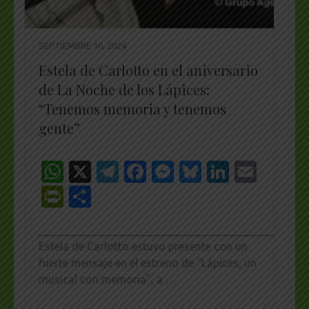
SEPTIEMBRE 16, 2024
Estela de Carlotto en el aniversario
de La Noche de los Lápices:
“Tenemos memoria y tenemos
gente”
WhatsApp
X
Telegram
Facebook
Messenger
Bluesky
LinkedI
Emai
PrintFriendly
Share
_________________________________________________
Estela de Carlotto estuvo presente con un
fuerte mensaje en el estreno de “Lápices, un
musical con memoria”, a …