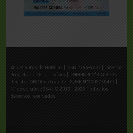
© 5 Minutos de Noticias | ISSN 2796-9037 | Director
Propietario: Oscar Dufour | DNM-INPI N°3.408.325 |
Registro DNDA en trámite | PyME N°1005758473 |
N° de edición 5354 | © 2013 - 2026 Todos los
derechos reservados