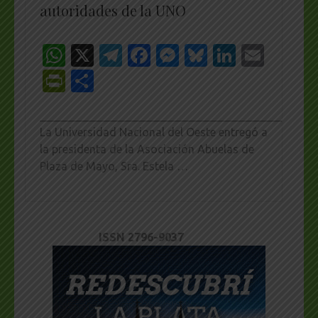
autoridades de la UNO
WhatsApp
X
Telegram
Facebook
Messenger
Bluesky
LinkedI
Emai
PrintFriendly
Share
_________________________________________________
La Universidad Nacional del Oeste entregó a
la presidenta de la Asociación Abuelas de
Plaza de Mayo, Sra. Estela …
ISSN 2796-9037