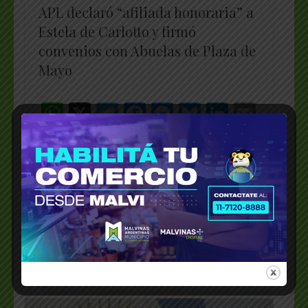
APL declaró “afiliada honoraria” a
Estela de Carlotto y firmó
convenios con Abuelas de Plaza de
Mayo
WhatsApp
X
Telegram
Facebook
Messenger
Bluesky
LinkedI
Emai
PrintFriendly
Share
_________________________________________________
APL y Abuelas de Plaza de Mayo
suscribieron dos convenios de reciprocidad
para relacionar ambas instituciones y, en el
…