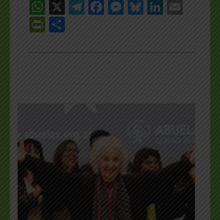
WhatsApp
X
Telegram
Facebook
Messenger
Bluesky
LinkedI
Emai
PrintFriendly
Share
_________________________________________________
…