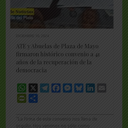
DICIEMBRE 10, 2024
ATE y Abuelas de Plaza de Mayo
firmaron histórico convenio a 41
años de la recuperación de la
democracia
WhatsApp
X
Telegram
Facebook
Messenger
Bluesky
LinkedI
Emai
PrintFriendly
Share
_________________________________________________
“La firma de este convenio nos llena de
orgullo. Hoy venimos no sólo como