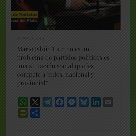
JUNIO 24, 2026
Mario Ishii: “Esto no es un
problema de partidos políticos es
una situación social que les
compete a todos, nacional y
provincial”
WhatsApp
X
Telegram
Facebook
Messenger
Bluesky
LinkedI
Emai
PrintFriendly
Share
_________________________________________________
…