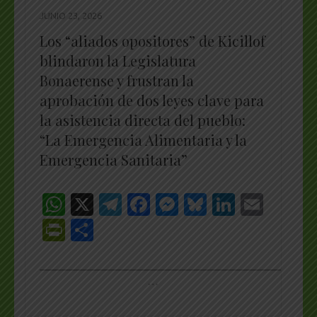
JUNIO 23, 2026
Los “aliados opositores” de Kicillof
blindaron la Legislatura
Bonaerense y frustran la
aprobación de dos leyes clave para
la asistencia directa del pueblo:
“La Emergencia Alimentaria y la
Emergencia Sanitaria”
WhatsApp
X
Telegram
Facebook
Messenger
Bluesky
LinkedI
Emai
PrintFriendly
Share
_________________________________________________
…