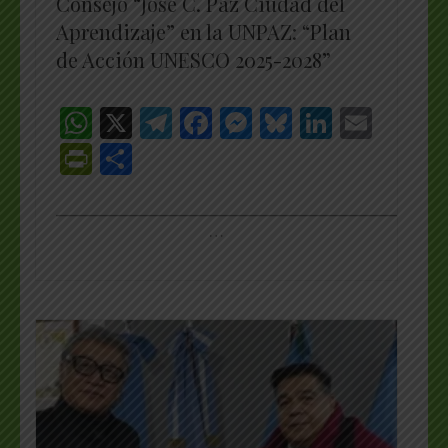
Consejo “José C. Paz Ciudad del
Aprendizaje” en la UNPAZ: “Plan
de Acción UNESCO 2025-2028”
WhatsApp
X
Telegram
Facebook
Messenger
Bluesky
LinkedI
Emai
PrintFriendly
Share
_________________________________________________
…