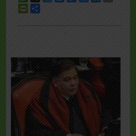
PrintFriendly
Share
_________________________________________________
…