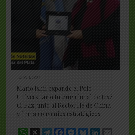
JULIO 1, 2026
Mario Ishii expande el Polo
Universitario Internacional de José
C. Paz junto al Rector He de China
y firma convenios estratégicos
WhatsApp
X
Telegram
Facebook
Messenger
Bluesky
LinkedI
Emai