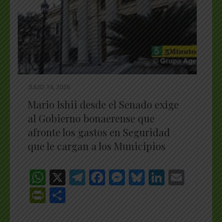
JULIO 14, 2026
Mario Ishii desde el Senado exige
al Gobierno bonaerense que
afronte los gastos en Seguridad
que le cargan a los Municipios
WhatsApp
X
Telegram
Facebook
Messenger
Bluesky
LinkedI
Emai
PrintFriendly
Share
_________________________________________________