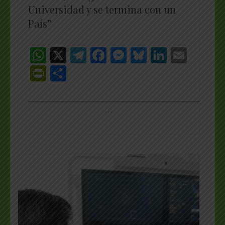
Universidad y se termina con un
País”
WhatsApp
X
Telegram
Facebook
Messenger
Bluesky
LinkedI
Emai
PrintFriendly
Share
_________________________________________________
…