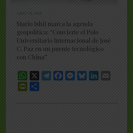
JULIO 10, 2026
Mario Ishii marca la agenda
geopolítica: “Convierte el Polo
Universitario Internacional de José
C. Paz en un puente tecnológico
con China”
WhatsApp
X
Telegram
Facebook
Messenger
Bluesky
LinkedI
Emai
PrintFriendly
Share
_________________________________________________
…