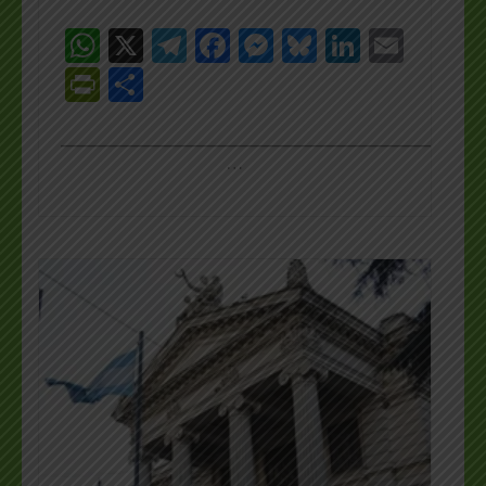
WhatsApp
X
Telegram
Facebook
Messenger
Bluesky
LinkedI
Emai
PrintFriendly
Share
_________________________________________________
…