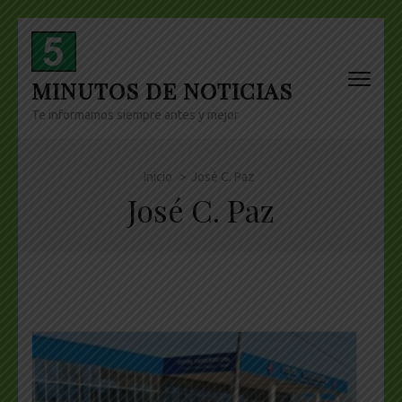
Skip
to
content
MINUTOS DE NOTICIAS
(Press
Enter)
Te informamos siempre antes y mejor
Inicio
>
José C. Paz
José C. Paz