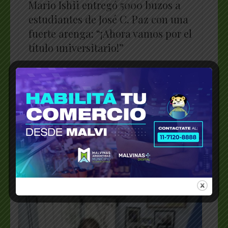
Mario Ishii entregó 5000 buzos a
estudiantes de José C. Paz con una
fuerte arenga: “¡Ahora vamos por el
título universitario!”
WhatsApp
X
Telegram
Facebook
Messenger
Bluesky
LinkedI
Emai
PrintFriendly
Share
_________________________________________________
…