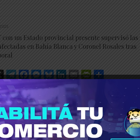
2025
f con un Estado provincial presente supervisó las
afectadas en Bahía Blanca y Coronel Rosales tras
poral
hatsApp
X
Telegram
Facebook
Messenger
Bluesky
LinkedIn
Email
PrintFrien
Share
________________________________________________________
nador Kicillof recorrió Bahía Blanca y Coronel Rosales para
los daños del temporal y coordinar la asistencia …