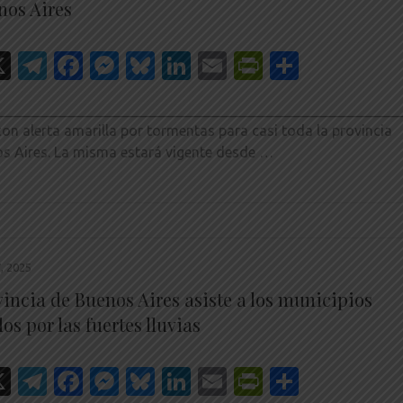
nos Aires
hatsApp
X
Telegram
Facebook
Messenger
Bluesky
LinkedIn
Email
PrintFrien
Share
________________________________________________________
con alerta amarilla por tormentas para casi toda la provincia
s Aires. La misma estará vigente desde …
, 2025
vincia de Buenos Aires asiste a los municipios
os por las fuertes lluvias
hatsApp
X
Telegram
Facebook
Messenger
Bluesky
LinkedIn
Email
PrintFrien
Share