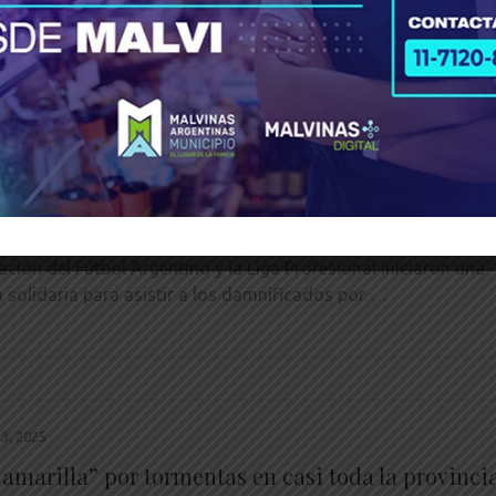
2025
 y la Liga Profesional anunciaron que enviarán
ones a los damnificados por las inundaciones en
Blanca
hatsApp
X
Telegram
Facebook
Messenger
Bluesky
LinkedIn
Email
PrintFrien
Share
________________________________________________________
ación del Fútbol Argentino y la Liga Profesional iniciaron una
solidaria para asistir a los damnificados por …
3, 2025
 amarilla” por tormentas en casi toda la provinci