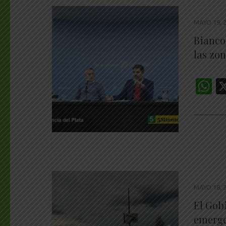
MAYO 19, 
Bianco:
las zo
W
________
MAYO 18, 
El Gob
emerge