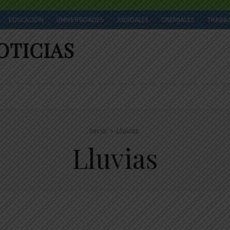
EDUCACIÓN
UNIVERSIDADES
JUDICIALES
GREMIALES
TRABA
OTICIAS
Inicio
>
Lluvias
Lluvias