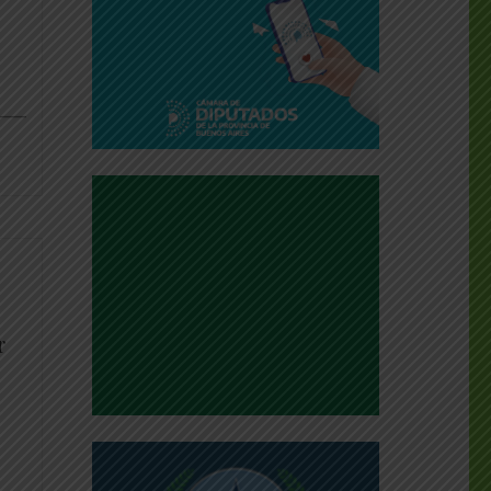
dly
___
r
dly