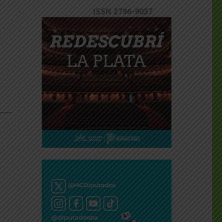
ISSN 2796-9037
dly
___