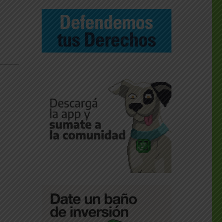
dly
________________
dly