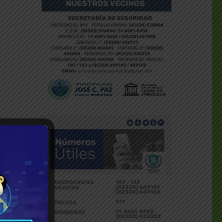
dly
________________