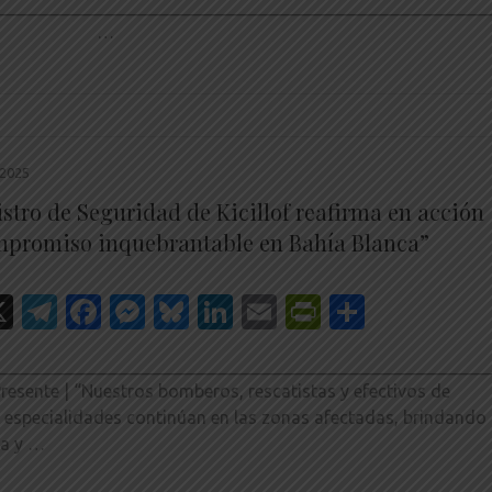
________________________________________________________
…
2025
istro de Seguridad de Kicillof reafirma en acción
mpromiso inquebrantable en Bahía Blanca”
hatsApp
X
Telegram
Facebook
Messenger
Bluesky
LinkedIn
Email
PrintFrien
Share
________________________________________________________
resente | “Nuestros bomberos, rescatistas y efectivos de
s especialidades continúan en las zonas afectadas, brindando
ia y …