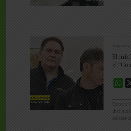
________
MARZO 9, 
El min
el “Co
W
________
Estado P
distinta
asistenc