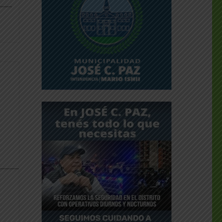
___
dly
________________