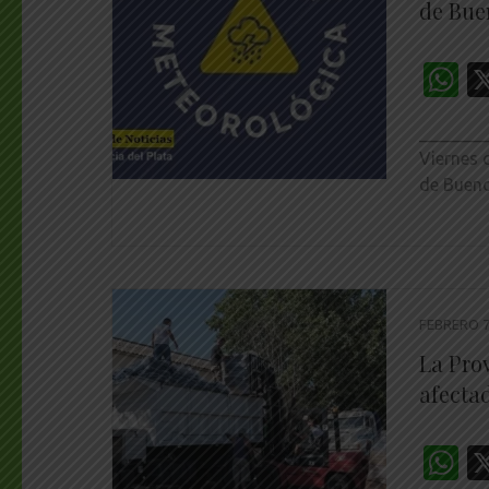
de Bue
W
________
Viernes 
de Bueno
FEBRERO 7
La Pro
afectad
W