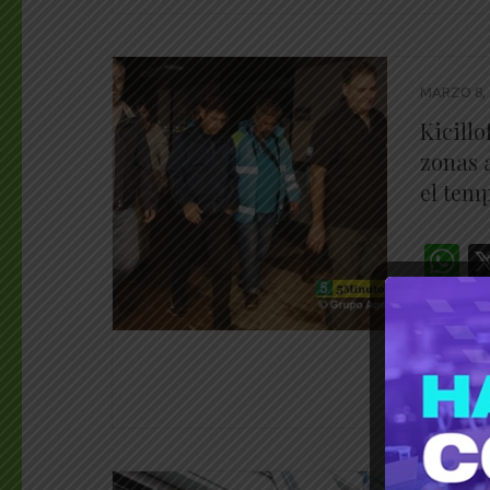
MARZO 8, 
Kicillo
zonas 
el tem
W
________
El gober
evaluar 