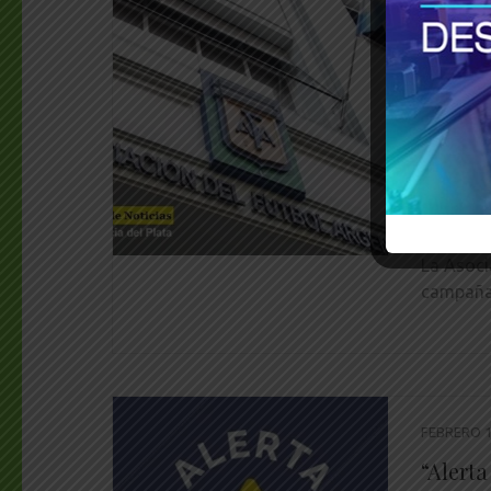
MARZO 8, 
La AFA
donaci
Bahía 
W
________
La Asoci
campaña 
FEBRERO 1
“Alerta