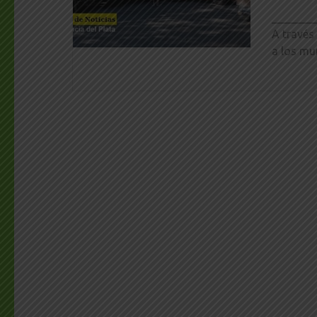
________
A través
a los mu