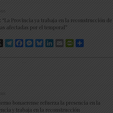
2025
 “La Provincia ya trabaja en la reconstrucción de
nas afectadas por el temporal”
hatsApp
X
Telegram
Facebook
Messenger
Bluesky
LinkedIn
Email
PrintFrien
Share
________________________________________________________
…
2025
ierno bonaerense refuerza la presencia en la
ncia y trabaja en la reconstrucción