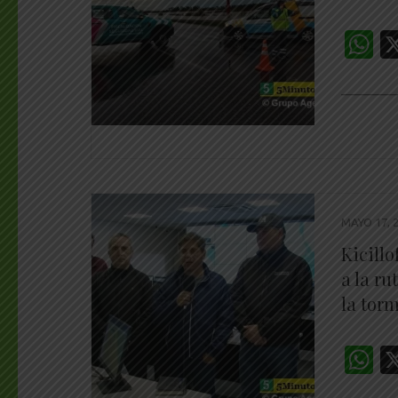
W
________
MAYO 17, 
Kicillo
a la r
la tor
W