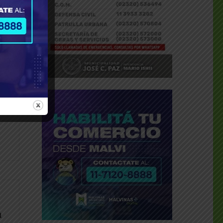
dly
________________
a