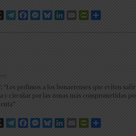
hatsApp
X
Telegram
Facebook
Messenger
Bluesky
LinkedIn
Email
PrintFrien
Share
________________________________________________________
…
2025
f: “Les pedimos a los bonaerenses que eviten salir
uta y circular por las zonas más comprometidas po
menta”
hatsApp
X
Telegram
Facebook
Messenger
Bluesky
LinkedIn
Email
PrintFrien
Share