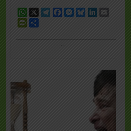
WhatsApp
X
Telegram
Facebook
Messenger
Bluesky
LinkedI
Emai
PrintFriendly
Share
_________________________________________________
…