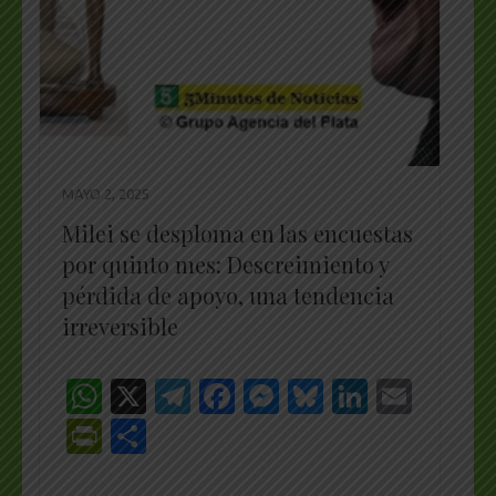
MAYO 2, 2025
Milei se desploma en las encuestas
por quinto mes: Descreimiento y
pérdida de apoyo, una tendencia
irreversible
WhatsApp
X
Telegram
Facebook
Messenger
Bluesky
LinkedI
Emai
PrintFriendly
Share
_________________________________________________