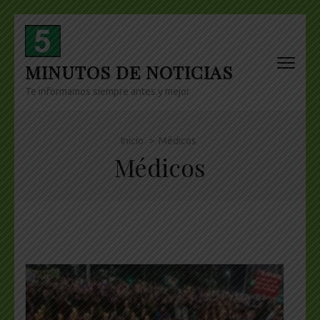
Skip
to
content
MINUTOS DE NOTICIAS
(Press
Enter)
Te informamos siempre antes y mejor
Inicio
>
Médicos
Médicos