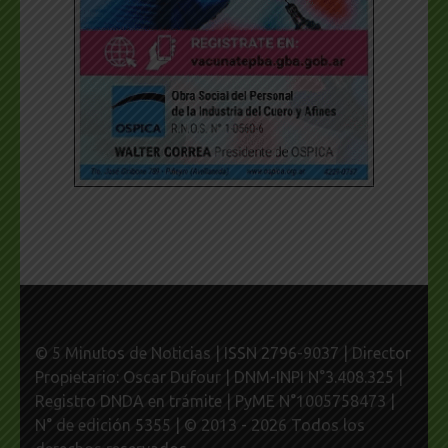
© 5 Minutos de Noticias | ISSN 2796-9037 | Director
Propietario: Oscar Dufour | DNM-INPI N°3.408.325 |
Registro DNDA en trámite | PyME N°1005758473 |
N° de edición 5355 | © 2013 - 2026 Todos los