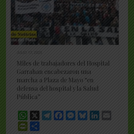
JULIO 17, 2025
Miles de trabajadores del Hospital
Garrahan encabezaron una
marcha a Plaza de Mayo “en
defensa del hospital y la Salud
Pública”
WhatsApp
X
Telegram
Facebook
Messenger
Bluesky
LinkedI
Emai
PrintFriendly
Share