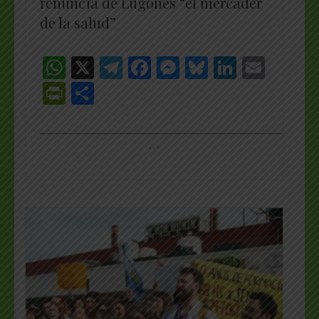
renuncia de Lugones “el mercader
de la salud”
WhatsApp
X
Telegram
Facebook
Messenger
Bluesky
LinkedI
Emai
PrintFriendly
Share
_________________________________________________
…