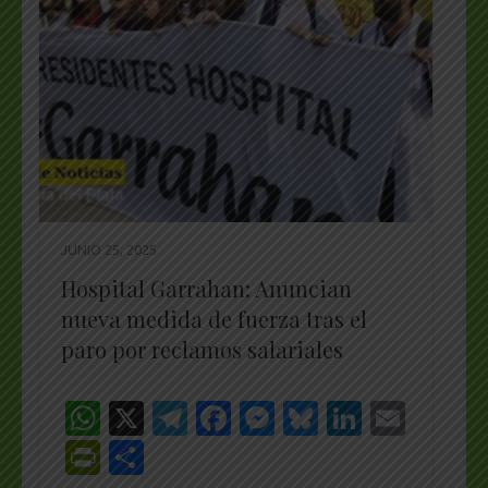
JUNIO 25, 2025
Hospital Garrahan: Anuncian
nueva medida de fuerza tras el
paro por reclamos salariales
WhatsApp
X
Telegram
Facebook
Messenger
Bluesky
LinkedI
Emai
PrintFriendly
Share