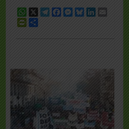
WhatsApp
X
Telegram
Facebook
Messenger
Bluesky
LinkedI
Emai
PrintFriendly
Share
_________________________________________________
…