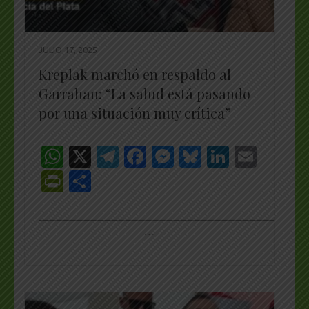
JULIO 17, 2025
Kreplak marchó en respaldo al
Garrahan: “La salud está pasando
por una situación muy crítica”
WhatsApp
X
Telegram
Facebook
Messenger
Bluesky
LinkedI
Emai
PrintFriendly
Share
_________________________________________________
…