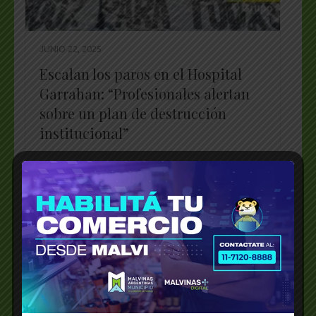
JUNIO 22, 2025
Escalan los paros en el Hospital
Garrahan: “Profesionales alertan
sobre un plan de destrucción
institucional”
WhatsApp
X
Telegram
Facebook
Messenger
Bluesky
LinkedI
Emai
PrintFriendly
Share
_________________________________________________
…