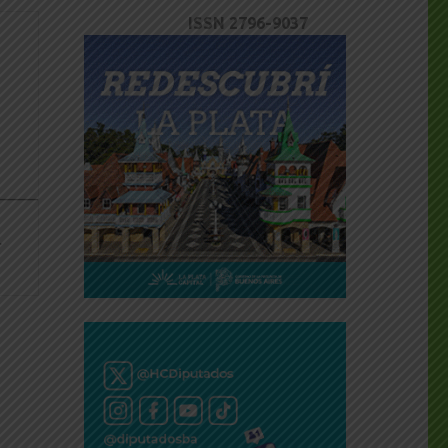
ISSN 2796-9037
dly
________________
…