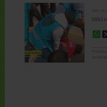
ABRIL 10, 
Milei 
W
________
Protesta
reclama