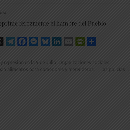
2024
reprime ferozmente el hambre del Pueblo
hatsApp
X
Telegram
Facebook
Messenger
Bluesky
LinkedIn
Email
PrintFrien
Share
________________________________________________________
 y represión en la 9 de Julio. Organizaciones sociales
ban alimentos para comedores y merenderos. Las policías 