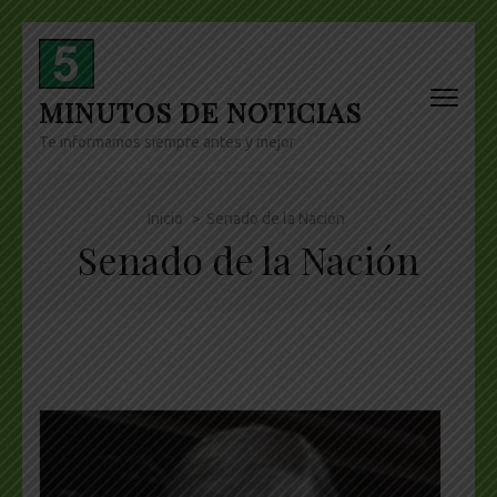
Skip
to
content
MINUTOS DE NOTICIAS
(Press
Enter)
Te informamos siempre antes y mejor
Inicio
>
Senado de la Nación
Senado de la Nación