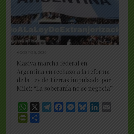
AGOSTO 5, 2026
Masiva marcha federal en
Argentina en rechazo a la reforma
de la Ley de Tierras impulsada por
Milei: “La soberanía no se negocia”
WhatsApp
X
Telegram
Facebook
Messenger
Bluesky
LinkedI
Emai
PrintFriendly
Share
_________________________________________________