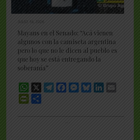
JULIO 16, 2026
Mayans en el Senado: “Acá vienen
algunos con la camiseta argentina
pero lo que no le dicen al pueblo es
que hoy se está entregando la
soberanía”
WhatsApp
X
Telegram
Facebook
Messenger
Bluesky
LinkedI
Emai
PrintFriendly
Share
_________________________________________________
…