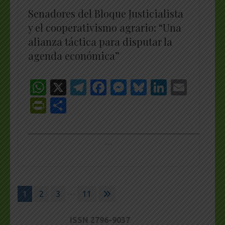
Senadores del Bloque Justicialista
y el cooperativismo agrario: “Una
alianza táctica para disputar la
agenda económica”
WhatsApp
X
Telegram
Facebook
Messenger
Bluesky
LinkedI
Emai
PrintFriendly
Share
_________________________________________________
…
Paginación
…
1
2
3
11
de
entradas
ISSN 2796-9037