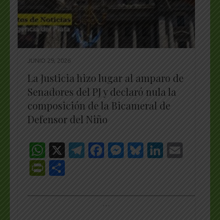
JUNIO 29, 2026
La Justicia hizo lugar al amparo de
Senadores del PJ y declaró nula la
composición de la Bicameral de
Defensor del Niño
WhatsApp
X
Telegram
Facebook
Messenger
Bluesky
LinkedI
Emai
PrintFriendly
Share
_________________________________________________
…