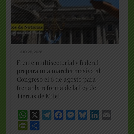
JULIO 28, 2026
Frente multisectorial y federal
prepara una marcha masiva al
Congreso el 6 de agosto para
frenar la reforma de la Ley de
Tierras de Milei
WhatsApp
X
Telegram
Facebook
Messenger
Bluesky
LinkedI
Emai
PrintFriendly
Share