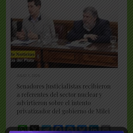
JULIO 1, 2026
Senadores Justicialistas recibieron
a referentes del sector nuclear y
advirtieron sobre el intento
privatizador del gobierno de Milei
WhatsApp
X
Telegram
Facebook
Messenger
Bluesky
LinkedI
Emai