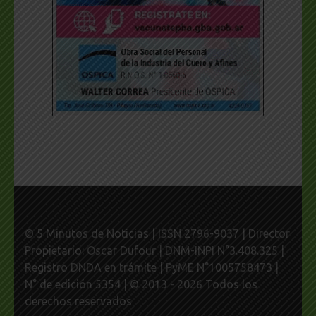
© 5 Minutos de Noticias | ISSN 2796-9037 | Director
Propietario: Oscar Dufour | DNM-INPI N°3.408.325 |
Registro DNDA en trámite | PyME N°1005758473 |
N° de edición 5354 | © 2013 - 2026 Todos los
derechos reservados