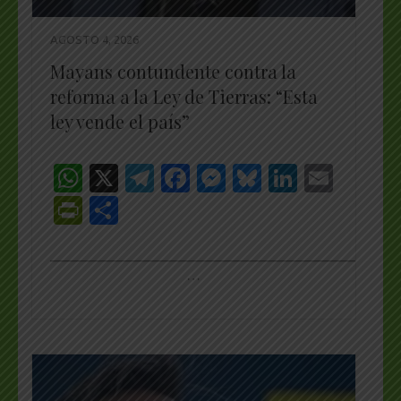
AGOSTO 4, 2026
Mayans contundente contra la
reforma a la Ley de Tierras: “Esta
ley vende el país”
WhatsApp
X
Telegram
Facebook
Messenger
Bluesky
LinkedI
Emai
PrintFriendly
Share
_________________________________________________
…