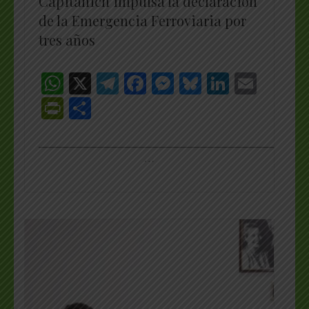
Capitanich impulsa la declaración
de la Emergencia Ferroviaria por
tres años
WhatsApp
X
Telegram
Facebook
Messenger
Bluesky
LinkedI
Emai
PrintFriendly
Share
_________________________________________________
…