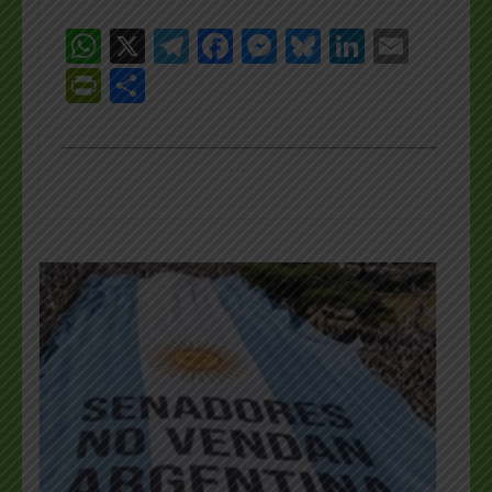
WhatsApp
X
Telegram
Facebook
Messenger
Bluesky
LinkedI
Emai
PrintFriendly
Share
_________________________________________________
…