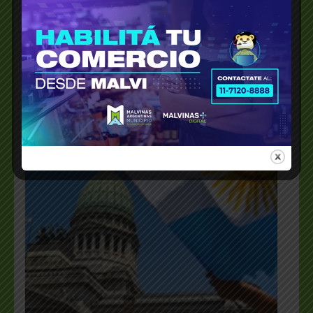
PrintFriendly
Share
_________________________________________________
…