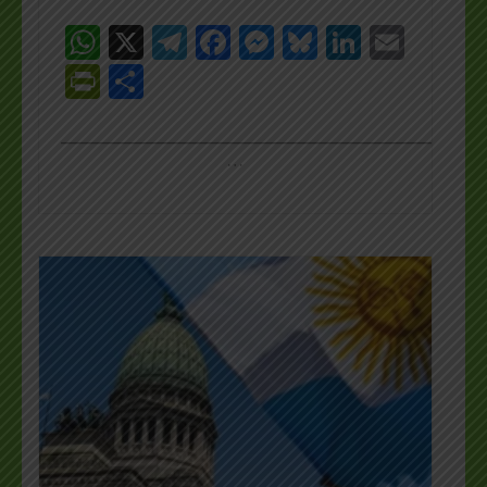
WhatsApp
X
Telegram
Facebook
Messenger
Bluesky
LinkedI
Emai
PrintFriendly
Share
_________________________________________________
…