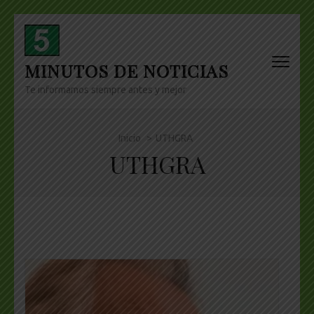
Skip
to
content
MINUTOS DE NOTICIAS
(Press
Enter)
Te informamos siempre antes y mejor
Inicio
>
UTHGRA
UTHGRA