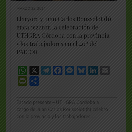
MARZO 25, 2024
Llaryora y Juan Carlos Rousselot (h)
encabezaron la celebración de
UTHGRA Córdoba con la provincia
y los trabajadores en el 40º del
PAICOR
WhatsApp
X
Telegram
Facebook
Messenger
Bluesky
LinkedI
Emai
PrintFriendly
Share
_________________________________________________
Estado presente – UTHGRA Córdoba a
cargo de Juan Carlos Rousselot (h) celebró
con la provincia y los trabajadores …