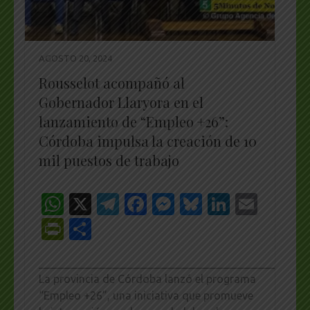
AGOSTO 20, 2024
Rousselot acompañó al
Gobernador Llaryora en el
lanzamiento de “Empleo +26”:
Córdoba impulsa la creación de 10
mil puestos de trabajo
WhatsApp
X
Telegram
Facebook
Messenger
Bluesky
LinkedI
Emai
PrintFriendly
Share
_________________________________________________
La provincia de Córdoba lanzó el programa
“Empleo +26”, una iniciativa que promueve