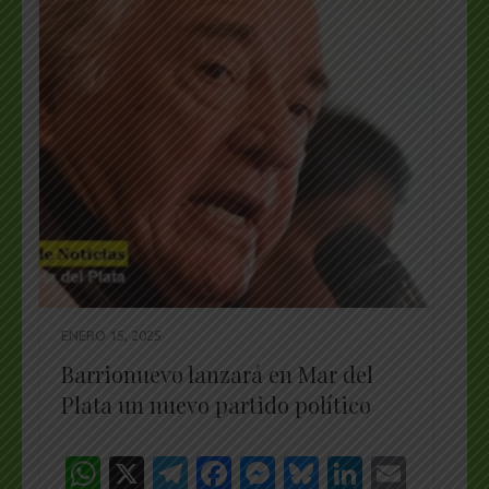
ENERO 15, 2025
Barrionuevo lanzará en Mar del
Plata un nuevo partido político
WhatsApp
X
Telegram
Facebook
Messenger
Bluesky
LinkedI
Emai