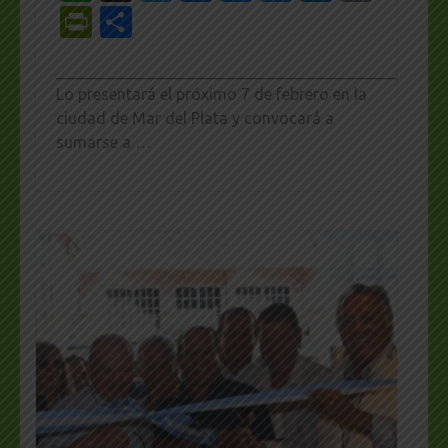
PrintFriendly
Share
_________________________________________________
Lo presentará el próximo 7 de febrero en la
ciudad de Mar del Plata y convocará a
sumarse a …