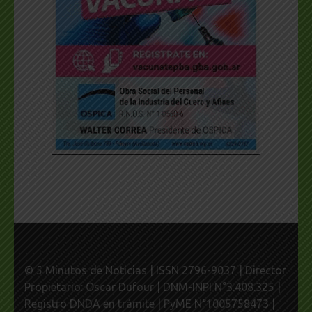
© 5 Minutos de Noticias | ISSN 2796-9037 | Director
Propietario: Oscar Dufour | DNM-INPI N°3.408.325 |
Registro DNDA en trámite | PyME N°1005758473 |