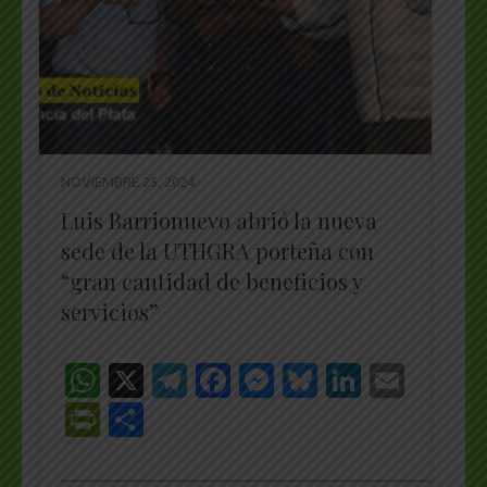
NOVIEMBRE 25, 2024
Luis Barrionuevo abrió la nueva
sede de la UTHGRA porteña con
“gran cantidad de beneficios y
servicios”
WhatsApp
X
Telegram
Facebook
Messenger
Bluesky
LinkedI
Emai
PrintFriendly
Share
_________________________________________________