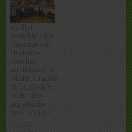
Kicillof
respaldó a las
cooperativas
eléctricas
ante las
medidas de la
administración
de Milei y los
embargos
impulsados
por CAMESA
marzo 6, 2024
En "Economía"