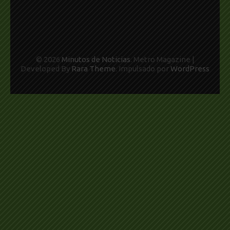
© 2026
Minutos de Noticias
. Metro Magazine |
Developed By
Rara Theme
. Impulsado por
WordPress