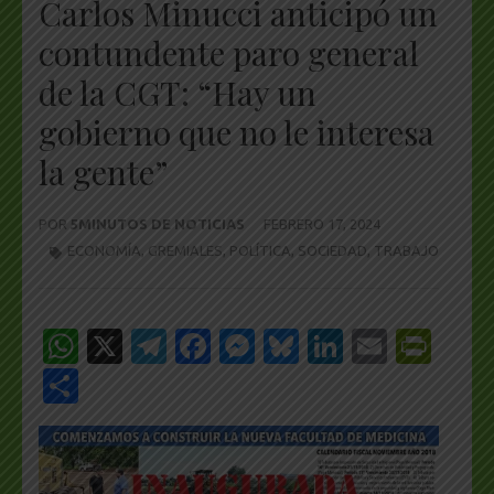
Carlos Minucci anticipó un
contundente paro general
de la CGT: “Hay un
gobierno que no le interesa
la gente”
POR
5MINUTOS DE NOTICIAS
FEBRERO 17, 2024
ECONOMÍA
,
GREMIALES
,
POLÍTICA
,
SOCIEDAD
,
TRABAJO
WhatsApp
X
Telegram
Facebook
Messenger
Bluesky
LinkedIn
Email
Pri
Share