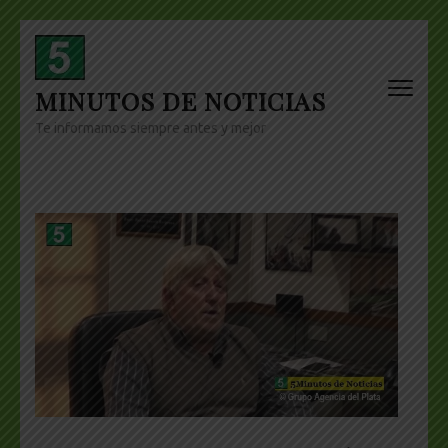
Skip
to
content
MINUTOS DE NOTICIAS
(Press
Enter)
Te informamos siempre antes y mejor