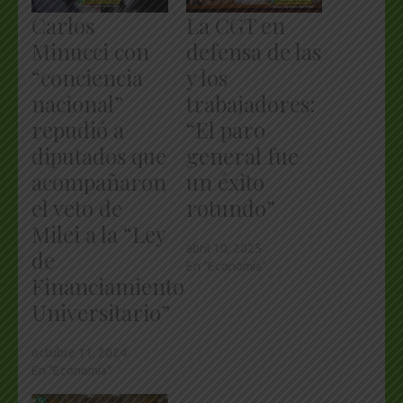
Carlos
La CGT en
Minucci con
defensa de las
“conciencia
y los
nacional”
trabajadores:
repudió a
“El paro
diputados que
general fue
acompañaron
un éxito
el veto de
rotundo”
Milei a la “Ley
abril 10, 2025
de
En "Economía"
Financiamiento
Universitario”
octubre 11, 2024
En "Economía"