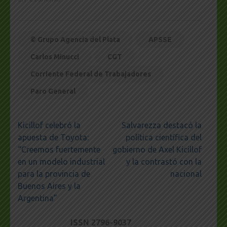
© Grupo Agencia del Plata
APSSE
Carlos Minucci
CGT
Corriente Federal de Trabajadores
Paro General
Navegación
Kicillof celebró la
Salvarezza destacó la
de
apuesta de Toyota:
política científica del
entradas
“Creemos fuertemente
gobierno de Axel Kicillof
en un modelo industrial
y la contrastó con la
para la provincia de
nacional
Buenos Aires y la
Argentina”
ISSN 2796-9037