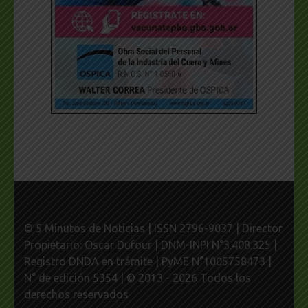
© 5 Minutos de Noticias | ISSN 2796-9037 | Director
Propietario: Oscar Dufour | DNM-INPI N°3.408.325 |
Registro DNDA en trámite | PyME N°1005758473 |
N° de edición 5354 | © 2013 - 2026 Todos los
derechos reservados