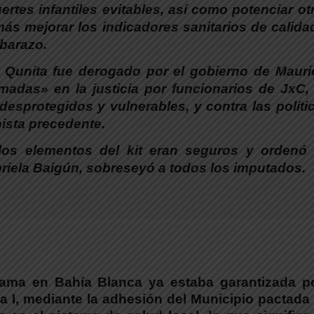
ertes infantiles evitables, así como potenciar ot
emás mejorar los indicadores sanitarios de calida
mbarazo.
a Qunita fue derogado por el gobierno de Mauri
rmadas» en la justicia por funcionarios de JxC,
esprotegidos y vulnerables, y contra las políti
nista precedente.
 los elementos del kit eran seguros y ordenó
abriela Baigún, sobreseyó a todos los imputados.
rama en Bahía Blanca ya estaba garantizada po
ia I, mediante la adhesión del Municipio pactada