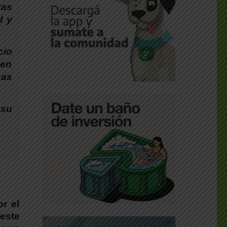
ras
d y
cio
 en
cas
 su
r el
 este