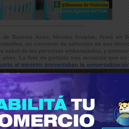
_____________________________________
a de Buenos Aires, Nicolás Kreplak, firmó en B
usbielles, un convenio de adhesión de ese Muni
la salud de las personas embarazadas, y promove
 años. La foto de portada nos recuerda que en 
junto al ministro presentaban la universalizació
e:
“Garantizar un embarazo sin riesgos”.