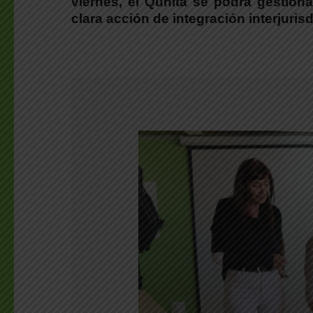
viernes, el Qunita se podrá gestiona
clara acción de integración interjurisd