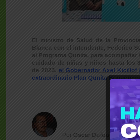
___________________________________________
El ministro de Salud de la Provinci
Blanca con el intendente, Federico S
al Programa Qunita, para acompañar 
cuidado de niñas y niños hasta los 3
de 2023,
el Gobernador Axel Kicillof 
extraordinario Plan Qunita Bonaerens
Por
Oscar Dufour
| (*)