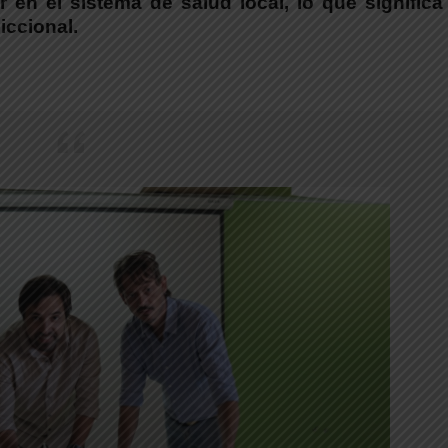
r en el sistema de salud local, lo que signific
iccional.