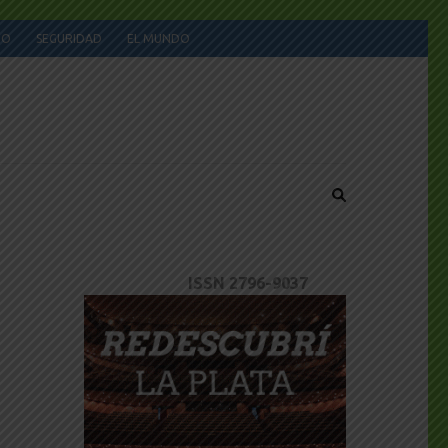
JO
SEGURIDAD
EL MUNDO
ISSN 2796-9037