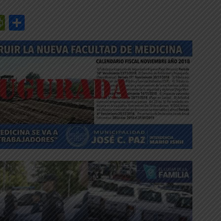
r
y
edIn
mail
PrintFriendly
Share