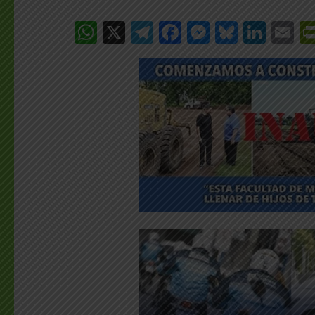
WhatsApp
X
Telegram
Facebook
Messenge
Bluesk
Link
E