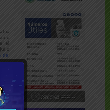
ahía
cipio
r el
julio
n del