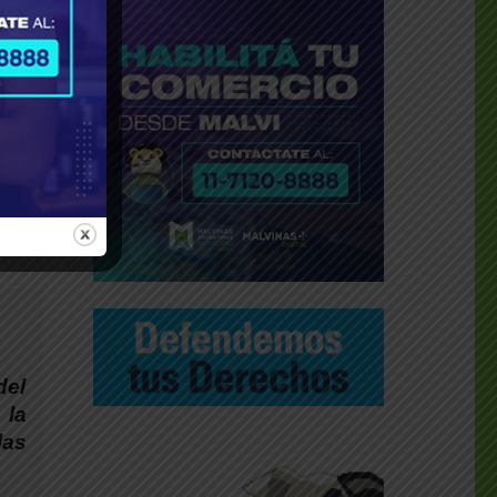
 kits
kits
po de
pudo
del
 la
las