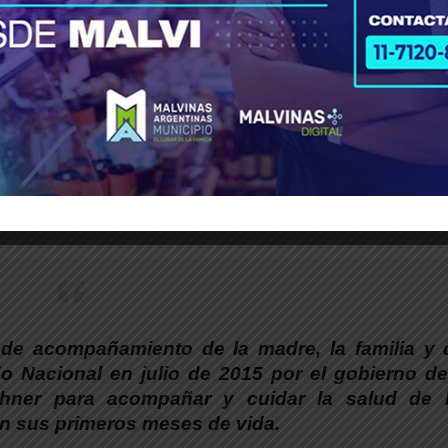
ud bonaerense, Nicolás Kreplak, hizo entrega de
uidad y derechos. Hasta hoy, son 31.893 los 
nses, y 125 los distritos que rubricaron este ti
a social que el entonces gobierno de Macri no 
a de acompañamiento de la madre, la familia y 
o Nacional en julio de 2015 por el gobierno de
rchner para acompañar y cuidar la salud de 
n sus primeros meses de vida.