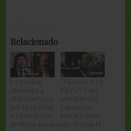
Relacionado
La Justicia
“Victoria a Lo
investiga a
Pirro”: Uno
Sturzenegger
por uno qué
por beneficiar
Diputados
a tabacaleras
bonaerenses
multinacionales
aprobaron la