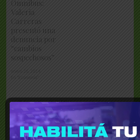
Ómnibus:
Valeria
Carreras
presentó una
denuncia por
“cambios
sospechosos”
enero 26, 2024
En "Economía"
© Grupo Agencia del Plata
Fiscal federal Ramiro González
Investigación
Juez federal Ercolini
Justicia Federal
Ley Omnibús