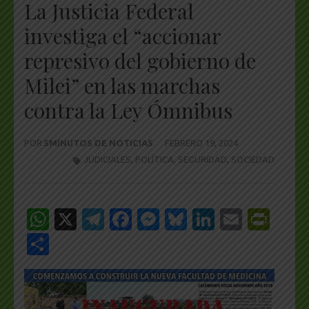
La Justicia Federal
investiga el “accionar
represivo del gobierno de
Milei” en las marchas
contra la Ley Ómnibus
POR
5MINUTOS DE NOTICIAS
FEBRERO 19, 2024
JUDICIALES
,
POLÍTICA
,
SEGURIDAD
,
SOCIEDAD
WhatsApp
X
Telegram
Facebook
Messenger
Bluesky
LinkedIn
Email
Pri
Share