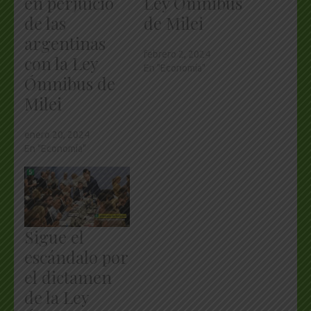
en perjuicio
Ley Ómnibus
de las
de Milei
argentinas
febrero 2, 2024
con la Ley
En "Economía"
Ómnibus de
Milei
enero 20, 2024
En "Economía"
Sigue el
escándalo por
el dictamen
de la Ley