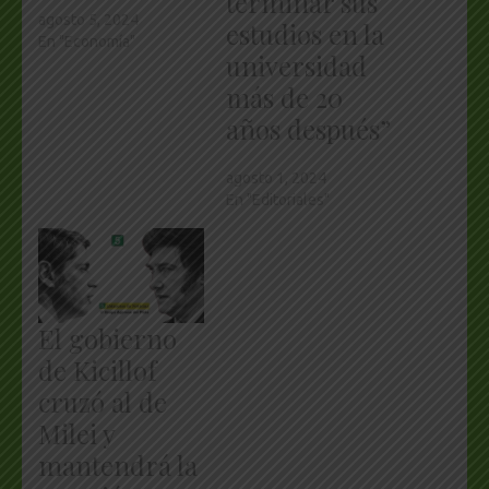
terminar sus
agosto 5, 2024
estudios en la
En "Economía"
universidad
más de 20
años después”
agosto 1, 2024
En "Editoriales"
El gobierno
de Kicillof
cruzó al de
Milei y
mantendrá la