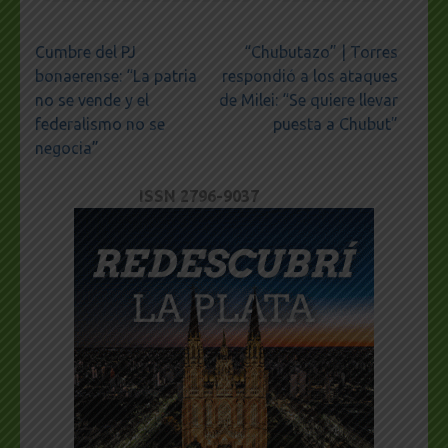
Navegación
Cumbre del PJ
“Chubutazo” | Torres
de
bonaerense: “La patria
respondió a los ataques
entradas
no se vende y el
de Milei: “Se quiere llevar
federalismo no se
puesta a Chubut”
negocia”
ISSN 2796-9037