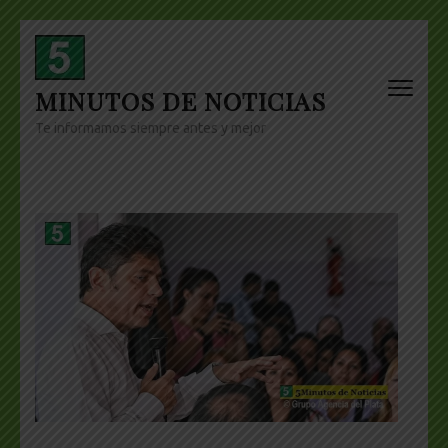
Skip
to
content
MINUTOS DE NOTICIAS
(Press
Enter)
Te informamos siempre antes y mejor