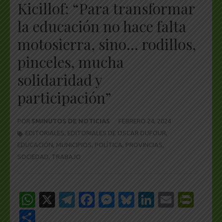
Kicillof: “Para transformar
la educación no hace falta
motosierra, sino… rodillos,
pinceles, mucha
solidaridad y
participación”
POR
5MINUTOS DE NOTICIAS
FEBRERO 24, 2024
EDITORIALES
,
EDITORIALES DE OSCAR DUFOUR
,
EDUCACIÓN
,
MUNICIPIOS
,
POLÍTICA
,
PROVINCIAS
,
SOCIEDAD
,
TRABAJO
WhatsApp
X
Telegram
Facebook
Messenger
Bluesky
LinkedIn
Email
Pri
Share