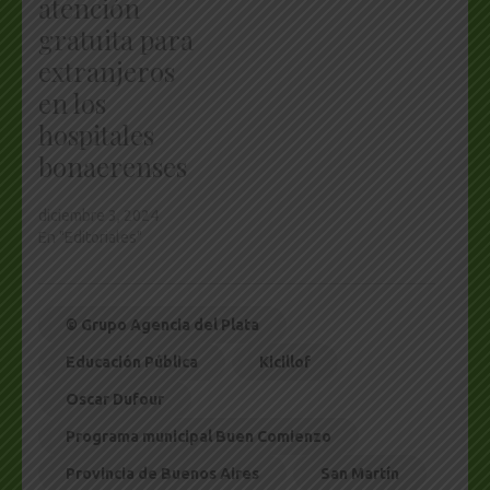
atención
gratuita para
extranjeros
en los
hospitales
bonaerenses
diciembre 3, 2024
En "Editoriales"
© Grupo Agencia del Plata
Educación Pública
Kicillof
Oscar Dufour
Programa municipal Buen Comienzo
Provincia de Buenos Aires
San Martín