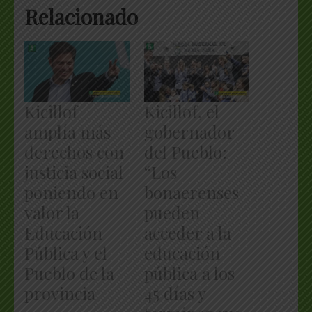
Relacionado
Kicillof
Kicillof, el
amplía más
gobernador
derechos con
del Pueblo:
justicia social
“Los
poniendo en
bonaerenses
valor la
pueden
Educación
acceder a la
Pública y el
educación
Pueblo de la
pública a los
provincia
45 días y