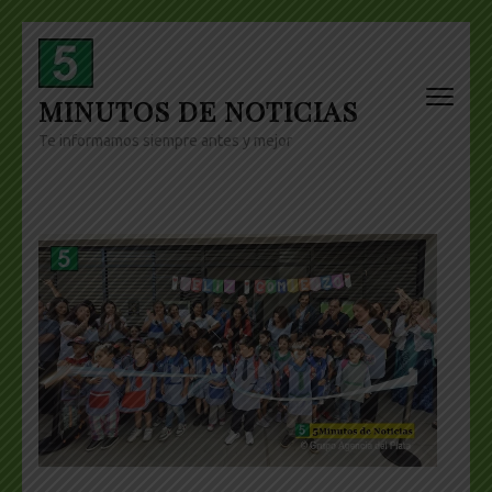
Skip
to
content
MINUTOS DE NOTICIAS
(Press
Enter)
Te informamos siempre antes y mejor