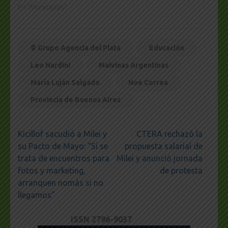
En "Municipios"
© Grupo Agencia del Plata
Educación
Leo Nardini
Malvinas Argentinas
María Luján Salgado
Noe Correa
Provincia de Buenos Aires
Navegación
Kicillof sacudió a Milei y
CTERA rechazó la
de
su Pacto de Mayo: “Si se
propuesta salarial de
entradas
trata de encuentros para
Milei y anunció jornada
fotos y marketing,
de protesta
arranquen nomás si no
llegamos”
ISSN 2796-9037