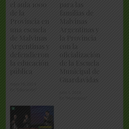
el aula 1000
para las
de la
familias de
Provincia en
Malvinas
una escuela
Argentinas y
de Malvinas
la Provincia
Argentinas y
con la
defendieron
oficialización
la educación
de la Escuela
pública
Municipal de
Guardavidas
mayo 16, 2024
En "Educación"
julio 1, 2026
En "Municipios"