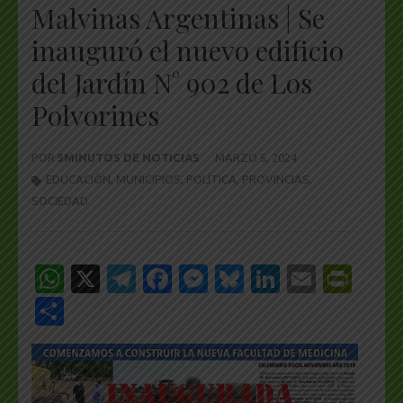
Malvinas Argentinas | Se
inauguró el nuevo edificio
del Jardín N° 902 de Los
Polvorines
POR
5MINUTOS DE NOTICIAS
MARZO 5, 2024
EDUCACIÓN
,
MUNICIPIOS
,
POLÍTICA
,
PROVINCIAS
,
SOCIEDAD
WhatsApp
X
Telegram
Facebook
Messenger
Bluesky
LinkedIn
Email
Pri
Share