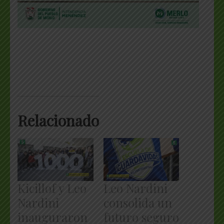
Relacionado
Kicillof y Leo
Leo Nardini
Nardini
consolida un
inauguraron
futuro seguro