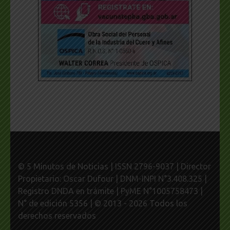
© 5 Minutos de Noticias | ISSN 2796-9037 | Director
Propietario: Oscar Dufour | DNM-INPI N°3.408.325 |
Registro DNDA en trámite | PyME N°1005758473 |
N° de edición 5356 | © 2013 - 2026 Todos los
derechos reservados