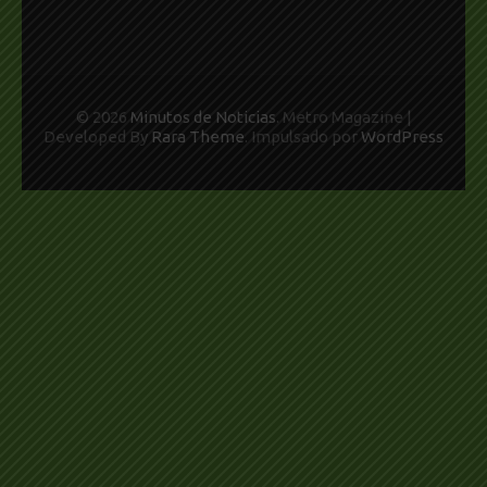
© 2026
Minutos de Noticias
. Metro Magazine |
Developed By
Rara Theme
. Impulsado por
WordPress