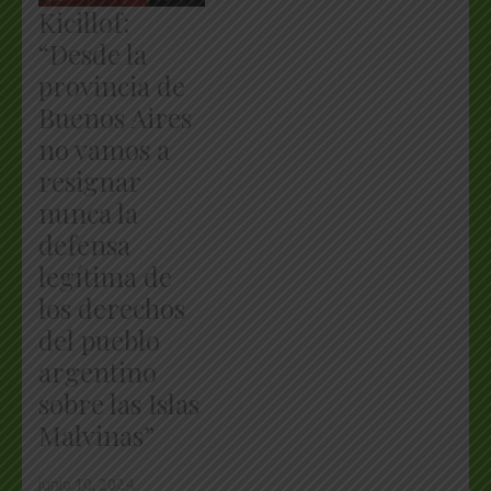
Kicillof:
“Desde la
provincia de
Buenos Aires
no vamos a
resignar
nunca la
defensa
legítima de
los derechos
del pueblo
argentino
sobre las Islas
Malvinas”
junio 10, 2024