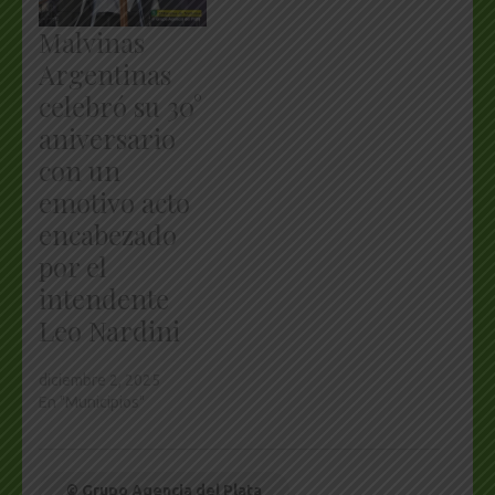
Malvinas
Argentinas
celebró su 30°
aniversario
con un
emotivo acto
encabezado
por el
intendente
Leo Nardini
diciembre 2, 2025
En "Municipios"
© Grupo Agencia del Plata