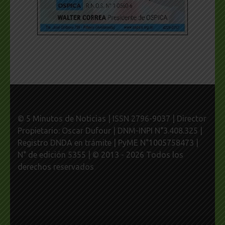
© 5 Minutos de Noticias | ISSN 2796-9037 | Director
Propietario: Oscar Dufour | DNM-INPI N°3.408.325 |
Registro DNDA en trámite | PyME N°1005758473 |
N° de edición 5355 | © 2013 - 2026 Todos los
derechos reservados