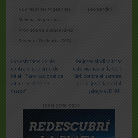
HCD Malvinas Argentinas
Leo Nardini
Malvinas Argentinas
Provincia de Buenos Aires
Sesiones Ordinarias 2024
Navegación
Los estatales de pie
Mujeres sindicalistas
de
contra el gobierno de
este viernes en la CGT:
entradas
Milei: “Paro nacional de
“8M: contra el hambre,
24 horas el 12 de
por la justicia social,
marzo”
¡abajo el DNU!”
ISSN 2796-9037