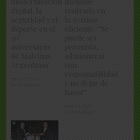
modernización
mensaje
digital, la
centrado en
seguridad y el
la gestión
deporte en el
eficiente: “Se
30°
puede ser
aniversario
peronista,
de Malvinas
administrar
Argentinas
con
responsabilidad
marzo 7, 2025
y no dejar de
En "Municipios"
hacer”
marzo 5, 2026
En "Municipios"