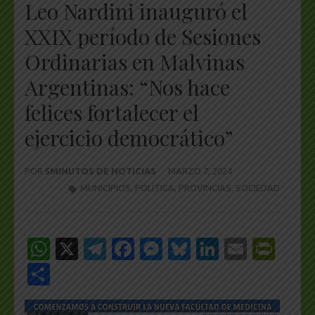
Leo Nardini inauguró el
XXIX período de Sesiones
Ordinarias en Malvinas
Argentinas: “Nos hace
felices fortalecer el
ejercicio democrático”
POR
5MINUTOS DE NOTICIAS
MARZO 7, 2024
MUNICIPIOS
,
POLÍTICA
,
PROVINCIAS
,
SOCIEDAD
WhatsApp
X
Telegram
Facebook
Messenger
Bluesky
LinkedIn
Email
Pri
Share