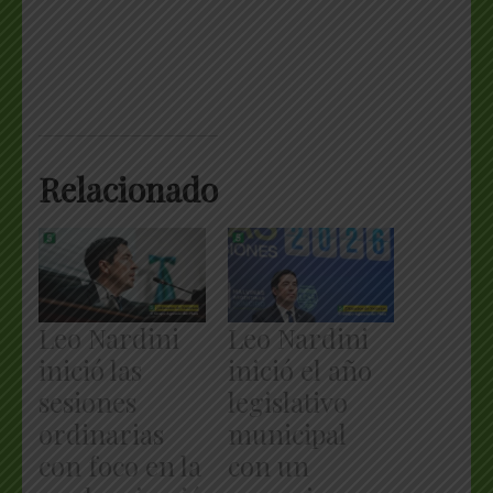
Relacionado
Leo Nardini
Leo Nardini
inició las
inició el año
sesiones
legislativo
ordinarias
municipal
con foco en la
con un