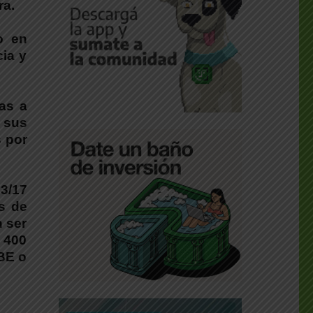
ra.
o en
ia y
as a
 sus
s por
3/17
s de
n ser
e 400
BE o