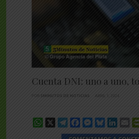
Cuenta DNI: uno a uno, tod
POR
5MINUTOS DE NOTICIAS
ABRIL 1, 2024
WhatsApp
X
Telegram
Facebook
Messenge
Bluesk
Link
E