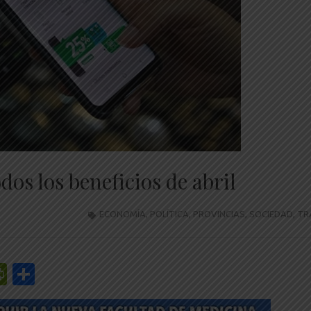
os los beneficios de abril
ECONOMÍA
,
POLÍTICA
,
PROVINCIAS
,
SOCIEDAD
,
TR
r
y
edIn
mail
PrintFriendly
Share