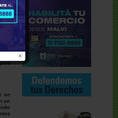
os de
 para
r en
n un
ando
entos