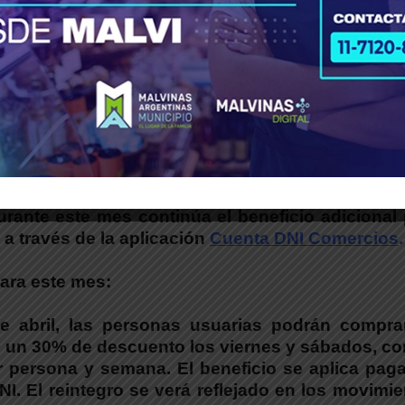
a de Banco Provincia ofrece descuentos en comerci
rante este mes continúa el beneficio adicional
a través de la aplicación
Cuenta DNI Comercios
.
ara este mes:
e abril, las personas usuarias podrán compra
 un 30% de descuento los viernes y sábados, co
r persona y semana. El beneficio se aplica pag
. El reintegro se verá reflejado en los movimi