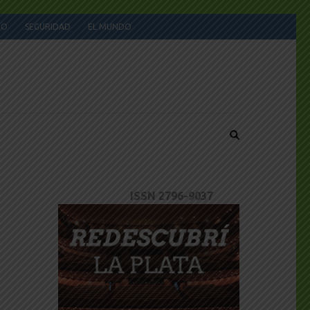
JO
SEGURIDAD
EL MUNDO
ISSN 2796-9037