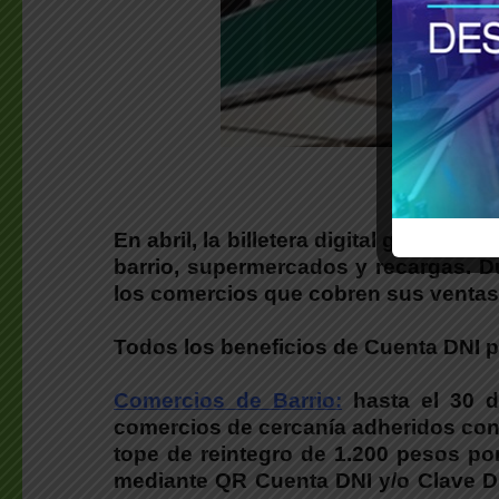
En abril, la billetera digital gratuit
barrio, supermercados y recargas. Du
los comercios que cobren sus ventas 
Todos los beneficios de Cuenta DNI p
Comercios de Barrio:
hasta el 30 d
comercios de cercanía adheridos con
tope de reintegro de 1.200 pesos po
mediante QR Cuenta DNI y/o Clave DNI