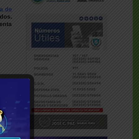
a de
dos.
enta