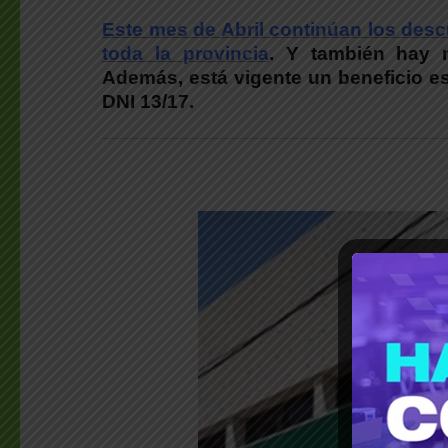
Este mes de Abril continúan los des
toda la provincia
. Y también hay 
Además, está vigente un beneficio e
DNI 13/17.