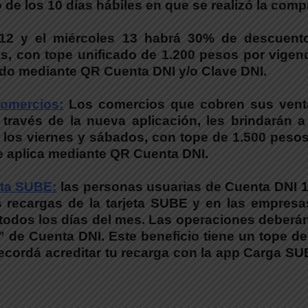
 de los 10 días hábiles en que se realizó la comp
 12 y el miércoles 13 habrá 30% de descuent
, con tope unificado de 1.200 pesos por vigenc
ndo mediante QR Cuenta DNI y/o Clave DNI.
Comercios:
Los comercios que cobren sus vent
través de la nueva aplicación, les brindarán a
 los viernes y sábados, con tope de 1.500 peso
e aplica mediante QR Cuenta DNI.
eta SUBE:
las personas usuarias de Cuenta DNI 1
 recargas de la tarjeta SUBE y en las empresa
i todos los días del mes. Las operaciones deberá
 de Cuenta DNI. Este beneficio tiene un tope d
ecordá acreditar tu recarga con la app Carga SU