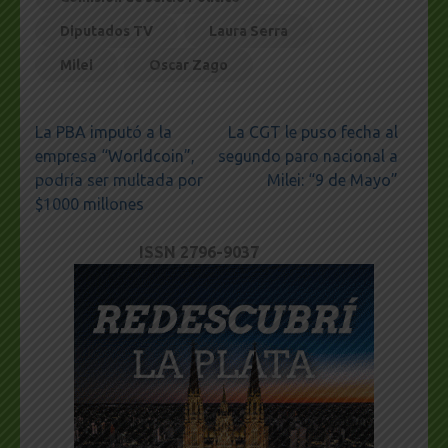
Diputados TV
Laura Serra
Milei
Oscar Zago
Navegación
La PBA imputó a la
La CGT le puso fecha al
de
empresa “Worldcoin”,
segundo paro nacional a
entradas
podría ser multada por
Milei: “9 de Mayo”
$1000 millones
ISSN 2796-9037