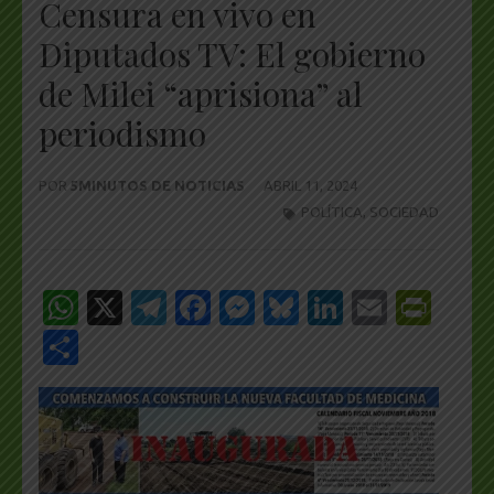
Censura en vivo en
Diputados TV: El gobierno
de Milei “aprisiona” al
periodismo
POR
5MINUTOS DE NOTICIAS
ABRIL 11, 2024
POLÍTICA
,
SOCIEDAD
WhatsApp
X
Telegram
Facebook
Messenger
Bluesky
LinkedIn
Email
Pri
Share