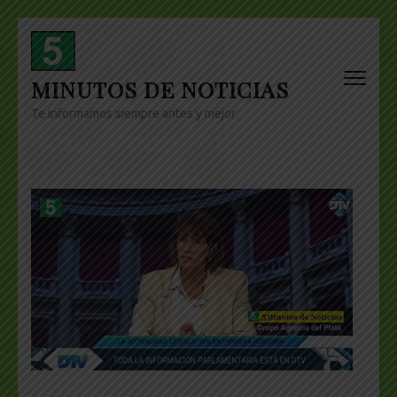
Skip
to
content
MINUTOS DE NOTICIAS
(Press
Enter)
Te informamos siempre antes y mejor