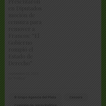
Presentaron
en Diputados
moción de
censura para
remover a
Francos: “El
Gobierno
rompió el
Estado de
Derecho”
septiembre 22, 2025
En "Política"
© Grupo Agencia del Plata
Censura
Comisión de Juicio Polìtico