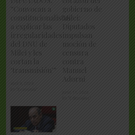
DIPUTADOS:
corazón del
“Convocan a
gobierno de
constitucionalistas
Milei:
a explicar las
Diputados
irregularidades
impulsan
del DNU de
moción de
Milei y les
censura
cortan la
contra
‘transmisión’”
Manuel
Adorni
abril 9, 2024
En "Economía"
junio 11, 2026
En "Editoriales"