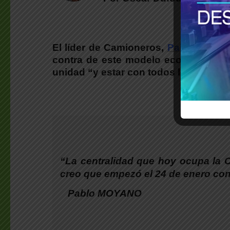
El líder de Camioneros,
Pablo Moya
contra de este modelo económico” def
unidad “y estar con todos los sector
“La centralidad que hoy ocupa la 
creo que empezó el 24 de enero con
Pablo MOYANO