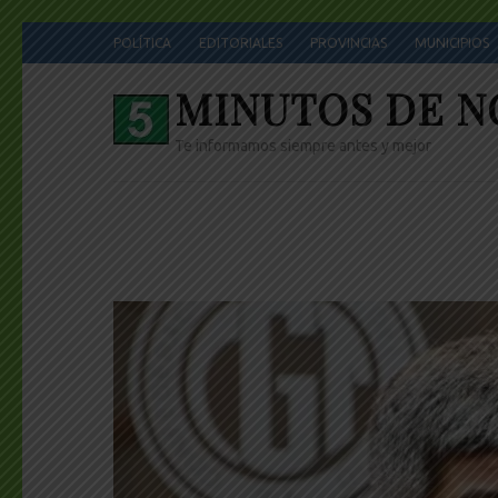
Skip
POLÍTICA
EDITORIALES
PROVINCIAS
MUNICIPIOS
to
content
MINUTOS DE N
(Press
Enter)
Te informamos siempre antes y mejor