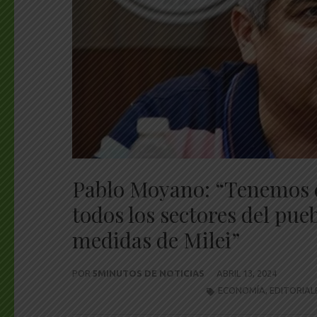
Pablo Moyano: “Tenemos q
todos los sectores del pue
medidas de Milei”
POR
5MINUTOS DE NOTICIAS
ABRIL 13, 2024
ECONOMÍA
,
EDITORIAL