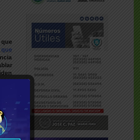
ó que
” que
encia
ablar
iden