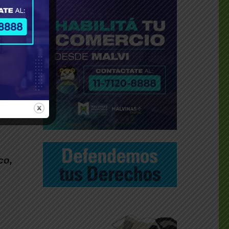
d en
ar la
co,