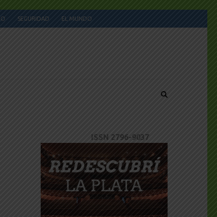
JO
SEGURIDAD
EL MUNDO
ISSN 2796-9037