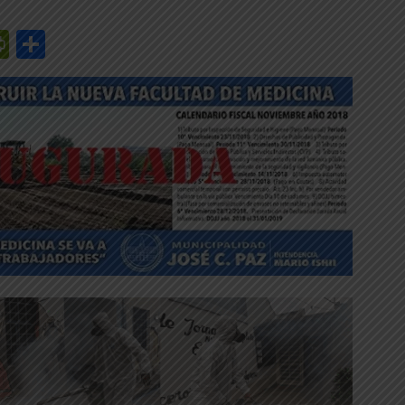
r
y
edIn
mail
PrintFriendly
Share