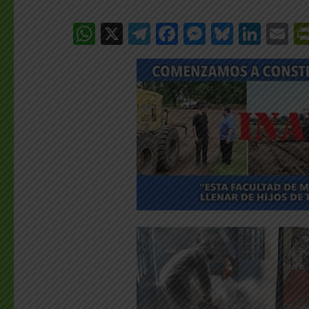
WhatsApp
X
Telegram
Facebook
Messenge
Bluesk
Link
E