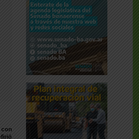
 con
irió