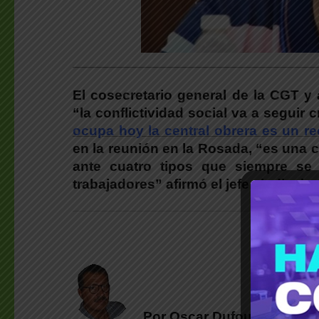
___________________________________________
El cosecretario general de la CGT 
“la conflictividad social va a segui
ocupa hoy la central obrera es un r
en la reunión en la Rosada, “es una 
ante cuatro tipos que siempre se
trabajadores” afirmó el jefe sindical.
Por Oscar Dufour | (*)