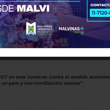
no
, sostuvo que hoy la CGT “ocupa la centralida
inido por el gobierno de Milei y llamó a ampli
es de nuestro pueblo que están sufriendo”.
CGT en este contexto contra el modelo económi
 un paro y una movilización masiva”.