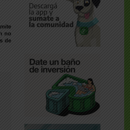
mite
ón no
s de