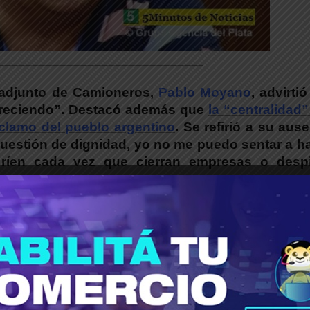
_____________________________________
y adjunto de Camioneros,
Pablo Moyano
, advirti
r creciendo”. Destacó además que
la “centralidad
eclamo del pueblo argentino
. Se refirió a su aus
cuestión de dignidad, yo no me puedo sentar a h
 ríen cada vez que cierran empresas o desp