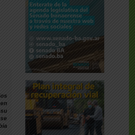
dos
 en
 su
 se
bia