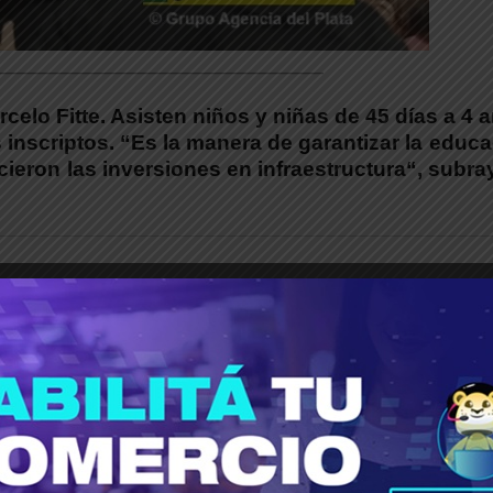
_____________________________________
celo Fitte. Asisten niños y niñas de 45 días a 4 
 inscriptos.
“
Es la manera de garantizar la educ
icieron las inversiones en infraestructura
“
, subra