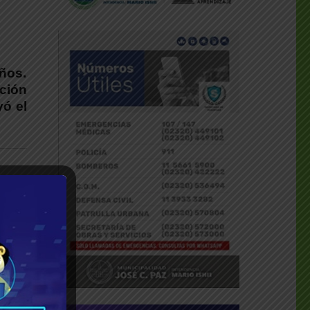
años.
ación
yó el