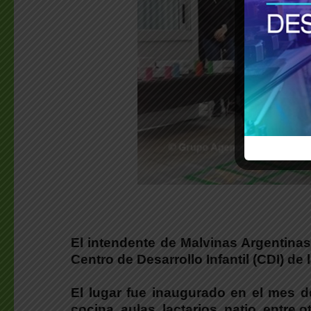
El intendente de Malvinas Argentina
Centro de Desarrollo Infantil (CDI) de
El lugar fue inaugurado en el mes d
cocina, aulas, lactarios, patio, entre 