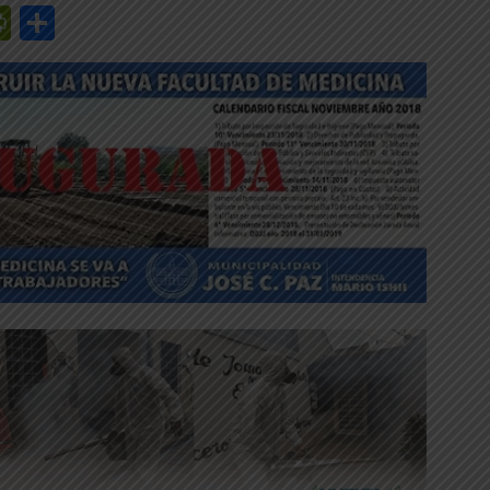
r
y
edIn
mail
PrintFriendly
Share