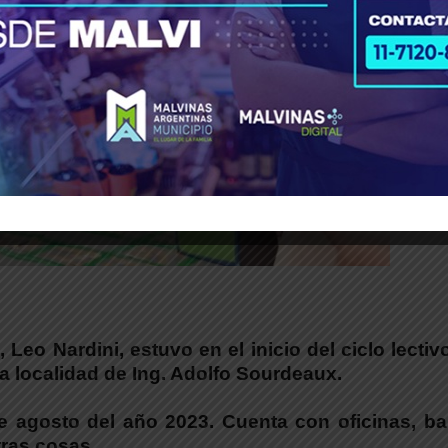
s,
Leo Nardini
, estuvo en el inicio del ciclo lectiv
 la localidad de Ing. Adolfo Sourdeaux.
e agosto del año 2023. Cuenta con oficinas, ba
otras cosas.