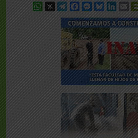
WhatsApp
X
Telegram
Facebook
Messenge
Bluesk
Link
E