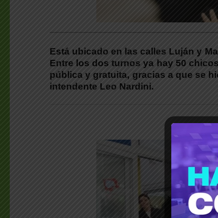
___________________________________________
Está ubicado en las calles Luján y Mar
Entre los dos turnos ya hay 50 chicos
pública y gratuita, gracias a que se h
intendente Leo Nardini.