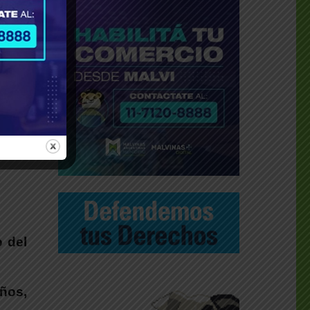
o del
ños,