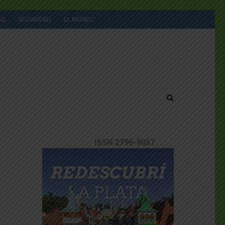
JO
SEGURIDAD
EL MUNDO
ISSN 2796-9037