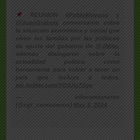
REUNION
#PabloMoyano
y
@JuanGrabois
conversaron sobre
la situación económica y social que
viven las familias por las políticas
de ajuste del gobierno de
@JMilei
,
además dialogaron sobre la
actualidad política como
herramienta para volver a tener un
país que incluya a todos.
pic.twitter.com/YDiUjg72ge
— infocamioneros
(@cgt_camioneros)
May 3, 2024