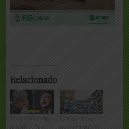
Relacionado
Moyano retó
Comenzó el
a Milei: “La
paro general