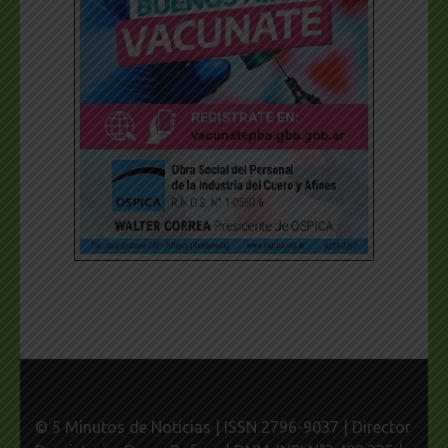
© 5 Minutos de Noticias | ISSN 2796-9037 | Director