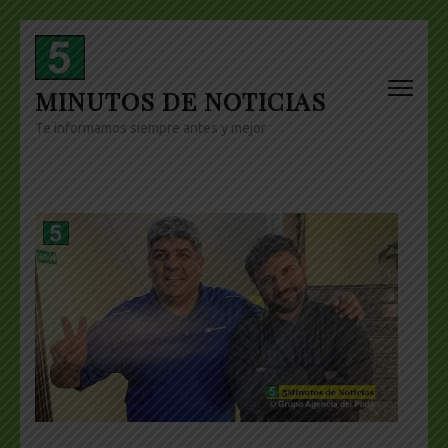
Skip
to
content
MINUTOS DE NOTICIAS
(Press
Enter)
Te informamos siempre antes y mejor