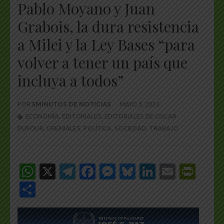
Pablo Moyano y Juan
Grabois, la dura resistencia
a Milei y la Ley Bases “para
volver a tener un país que
incluya a todos”
POR
5MINUTOS DE NOTICIAS
MAYO 3, 2024
ECONOMÍA
,
EDITORIALES
,
EDITORIALES DE OSCAR
DUFOUR
,
GREMIALES
,
POLÍTICA
,
SOCIEDAD
,
TRABAJO
WhatsApp
X
Telegram
Facebook
Messenger
Bluesky
LinkedIn
Email
Pri
Share