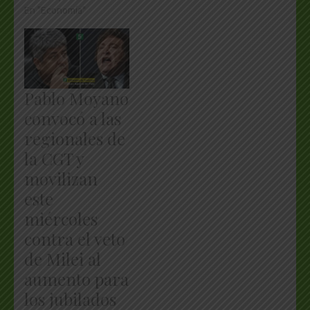
En "Economía"
Pablo Moyano
convocó a las
regionales de
la CGT y
movilizan
este
miércoles
contra el veto
de Milei al
aumento para
los jubilados