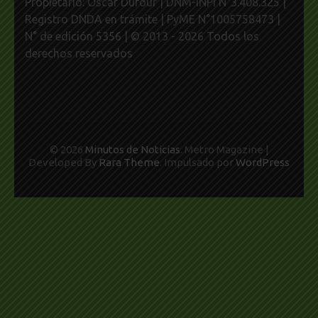
Propietario: Oscar Dufour | DNM-INPI N°3.408.325 |
Registro DNDA en trámite | PyME N°1005758473 |
N° de edición 5356 | © 2013 - 2026 Todos los
derechos reservados
© 2026
Minutos de Noticias
. Metro Magazine |
Developed By
Rara Theme
. Impulsado por
WordPress