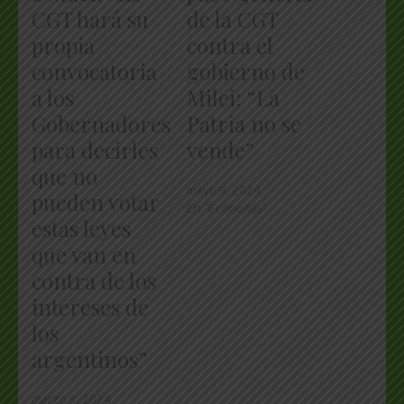
CGT hará su
de la CGT
propia
contra el
convocatoria
gobierno de
a los
Milei: “La
Gobernadores
Patria no se
para decirles
vende”
que no
mayo 9, 2024
pueden votar
En "Economía"
estas leyes
que van en
contra de los
intereses de
los
argentinos”
marzo 3, 2024