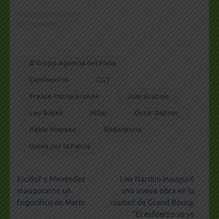
septiembre 10, 2024
En "Economía"
© Grupo Agencia del Plata
Camioneros
CGT
Frente Patria Grande
Juan Grabois
Ley Bases
Milei
Oscar Dufour
Pablo Moyano
Resistencia
Unión por la Patria
Navegación
Kicillof y Menéndez
Leo Nardini inauguró
de
inauguraron un
una nueva obra en la
entradas
frigorífico en Merlo
ciudad de Grand Bourg:
“El esfuerzo se ve