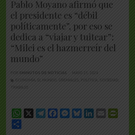
Pablo Moyano afirmó que
el presidente es “débil
políticamente”, por eso se
dedica a “viajar y tuitear”:
“Milei es el hazmerreír del
mundo”
POR
5MINUTOS DE NOTICIAS
MAYO 21, 2024
ECONOMÍA
,
EL MUNDO
,
GREMIALES
,
POLÍTICA
,
SOCIEDAD
,
TRABAJO
WhatsApp
X
Telegram
Facebook
Messenger
Bluesky
LinkedIn
Email
Pri
Share