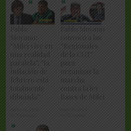
Pablo
Pablo Moyano
Moyano:
convocó a las
“Milei vive en
“Regionales
una realidad
de la CGT”
paralela”, “la
para
inflación de
organizar la
febrero está
marcha
totalmente
contra la ley
dibujada”
Bases de Milei
marzo 13, 2024
mayo 31, 2024
En "Economía"
En "Economía"