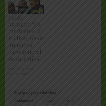
Pablo
Moyano: “Es
inminente la
realización de
un nuevo
paro general
contra Milei”
febrero 26, 2024
En "Economía"
© Grupo Agencia del Plata
Camioneros
CGT
Milei