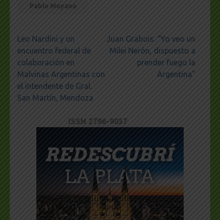
Pablo Moyano
Navegación
Leo Nardini y un
Juan Grabois: “Yo veo un
de
encuentro federal de
Milei Nerón, dispuesto a
entradas
colaboración en
prender fuego la
Malvinas Argentinas con
Argentina”
el intendente de Gral.
San Martín, Mendoza
ISSN 2796-9037