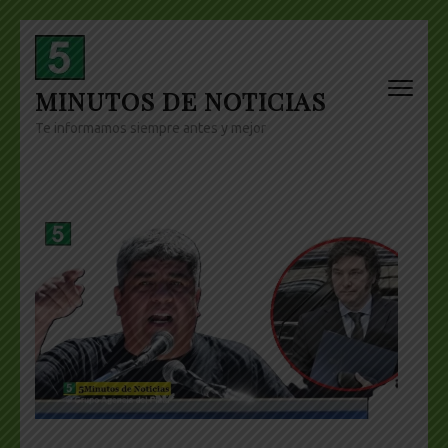
Skip
to
content
MINUTOS DE NOTICIAS
(Press
Enter)
Te informamos siempre antes y mejor