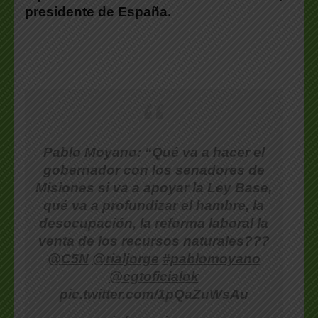
presidente de España.
Pablo Moyano: “Qué va a hacer el
gobernador con los senadores de
Misiones si va a apoyar la Ley Base,
qué va a profundizar el hambre, la
desocupación, la reforma laboral la
venta de los recursos naturales???
@C5N
@rialjorge
#pablomoyano
@cgtoficialok
pic.twitter.com/1pQaZuWsAu