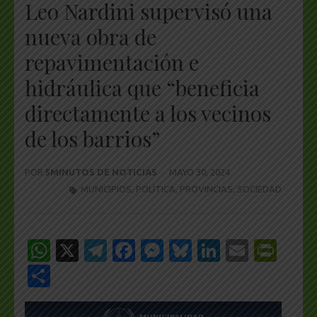
Leo Nardini supervisó una
nueva obra de
repavimentación e
hidráulica que “beneficia
directamente a los vecinos
de los barrios”
POR
5MINUTOS DE NOTICIAS
MAYO 30, 2024
MUNICIPIOS
,
POLÍTICA
,
PROVINCIAS
,
SOCIEDAD
WhatsApp
X
Telegram
Facebook
Messenger
Bluesky
LinkedIn
Email
Pri
Share