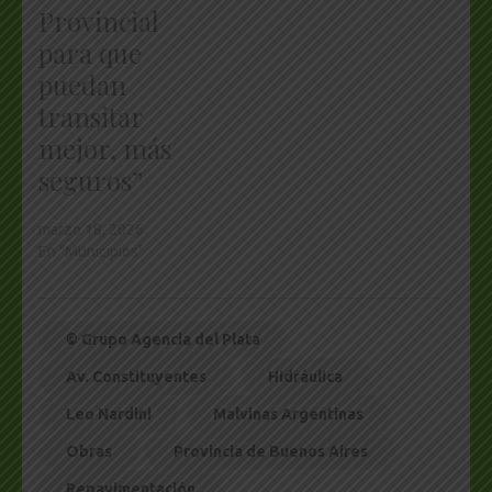
Provincial
para que
puedan
transitar
mejor, más
seguros”
marzo 18, 2026
En "Municipios"
© Grupo Agencia del Plata
Av. Constituyentes
Hidráulica
Leo Nardini
Malvinas Argentinas
Obras
Provincia de Buenos Aires
Repavimentación