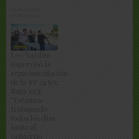
marzo 26, 2026
En "Municipios"
Leo Nardini
supervisó la
repavimentación
de la RP 24 (ex
Ruta 197):
“Estamos
trabajando
todos los días
junto al
Gobierno