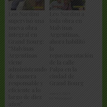
Leo Nardini
Leo Nardini a
supervisó una
toda obra en
nueva obra
Malvinas
integral en
Argentinas,
Grand Bourg:
ahora habilitó
“Malvinas
la
Argentinas
repavimentación
viene
de la calle
administrando
Palpa en la
de manera
ciudad de
responsable y
Grand Bourg
eficiente a lo
enero 3, 2024
largo de diez
En "Municipios"
años”