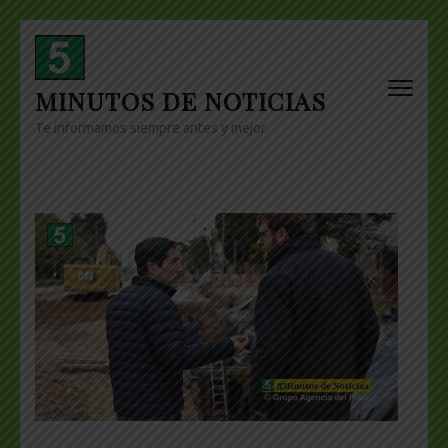
Skip
to
content
MINUTOS DE NOTICIAS
(Press
Enter)
Te informamos siempre antes y mejor