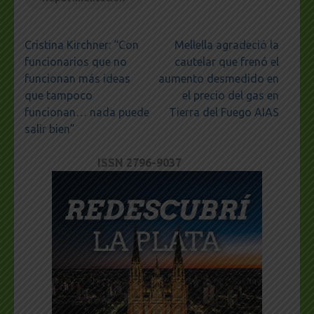
Navegación
Cristina Kirchner: “Con
Mellella agradeció la
de
funcionarios que no
cautelar que frenó el
entradas
funcionan más ideas
aumento desmedido en
que tampoco
el precio del gas en
funcionan… nada puede
Tierra del Fuego AIAS
salir bien”
ISSN 2796-9037