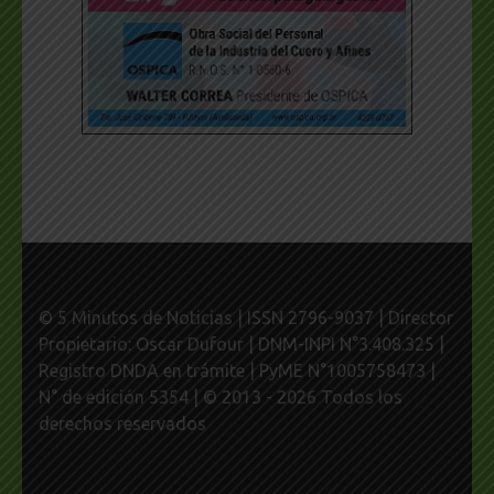
© 5 Minutos de Noticias | ISSN 2796-9037 | Director
Propietario: Oscar Dufour | DNM-INPI N°3.408.325 |
Registro DNDA en trámite | PyME N°1005758473 |
N° de edición 5354 | © 2013 - 2026 Todos los
derechos reservados