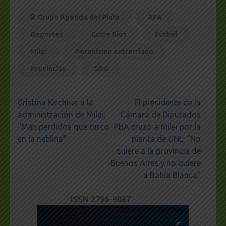
© Grupo Agencia del Plata
AFA
Deportes
Entre Ríos
Fútbol
Milei
Peronismo entrerriano
Provincias
SAd
Navegación
Cristina Kirchner a la
El presidente de la
de
administración de Milei:
Cámara de Diputados
entradas
“Más perdidos que turco
PBA cruzó a Milei por la
en la neblina”
planta de GNL: “No
quiere a la provincia de
Buenos Aires y no quiere
a Bahía Blanca”
ISSN 2796-9037