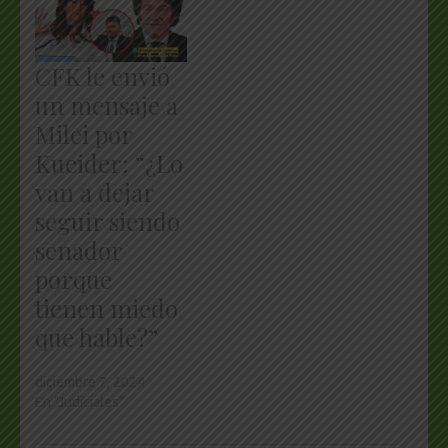
CFK le envió
un mensaje a
Milei por
Kueider: “¿Lo
van a dejar
seguir siendo
senador
porque
tienen miedo
que hable?”
diciembre 7, 2024
En "Judiciales"