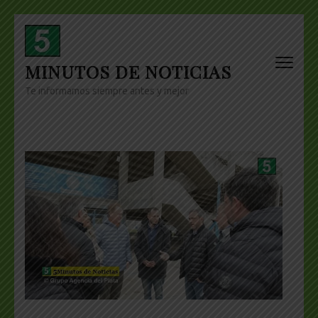
Skip
to
content
MINUTOS DE NOTICIAS
(Press
Enter)
Te informamos siempre antes y mejor