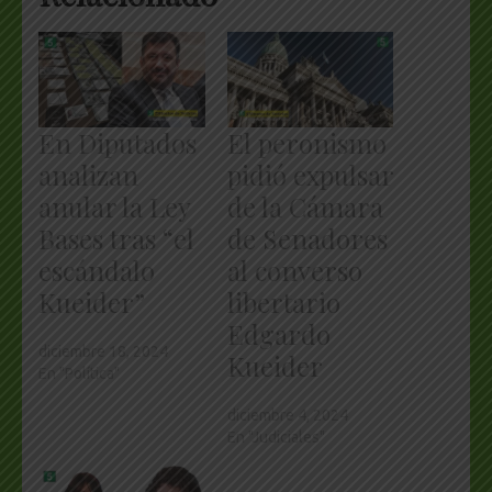
En Diputados
El peronismo
analizan
pidió expulsar
anular la Ley
de la Cámara
Bases tras “el
de Senadores
escándalo
al converso
Kueider”
libertario
Edgardo
diciembre 18, 2024
Kueider
En "Política"
diciembre 4, 2024
En "Judiciales"