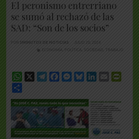
El peronismo entrerriano
se sumó al rechazó de las
SAD: “Son de los socios”
POR
5MINUTOS DE NOTICIAS
JULIO 20, 2024
ECONOMÍA
,
POLÍTICA
,
SOCIEDAD
,
TRABAJO
WhatsApp
X
Telegram
Facebook
Messenger
Bluesky
LinkedIn
Email
Pri
Share