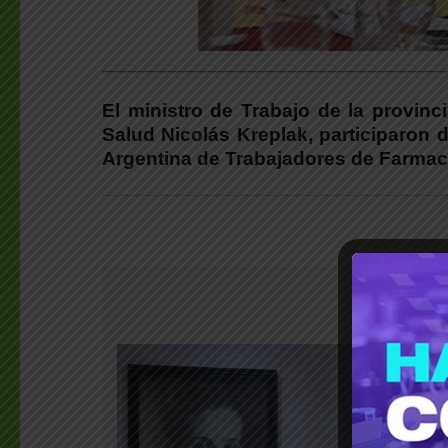
___________________________________________
El ministro de Trabajo de la provinc
Salud Nicolás Kreplak, participaron 
Argentina de Trabajadores de Farmac