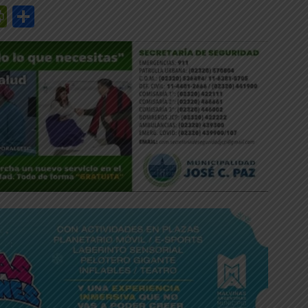
r
y
edIn
mail
PrintFriendly
Share