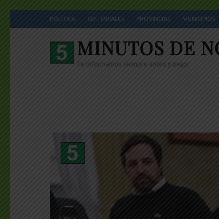
Skip
POLÍTICA
EDITORIALES
PROVINCIAS
MUNICIPIOS
to
content
MINUTOS DE N
(Press
Enter)
Te informamos siempre antes y mejor