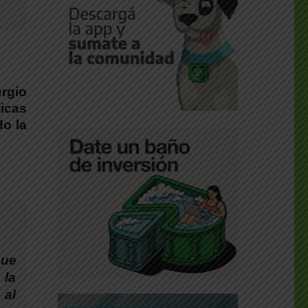
rgio
icas
do la
que
 la
 al