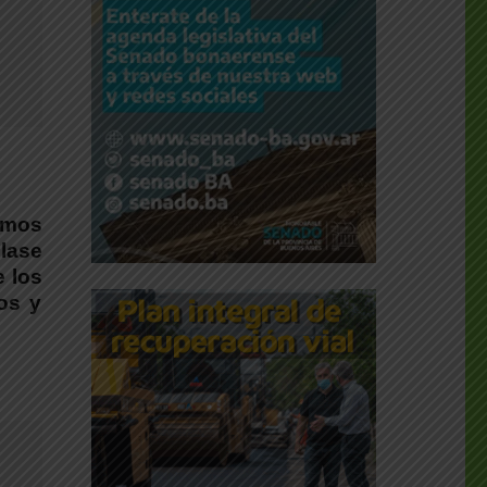
emos
lase
e los
os y