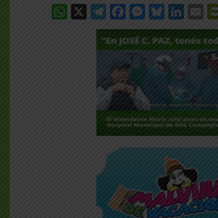
WhatsApp
X
Telegram
Facebook
Messenge
Bluesk
Link
E