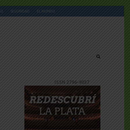
JO
SEGURIDAD
EL MUNDO
ISSN 2796-9037