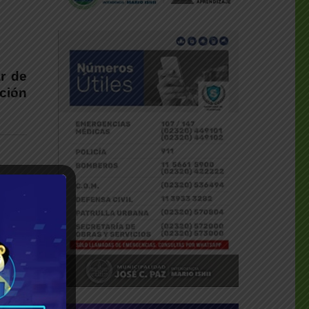
ar de
ación