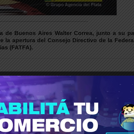
_____________________________________
ia de Buenos Aires Walter Correa, junto a su p
de la apertura del Consejo Directivo de la Feder
ias (FATFA).