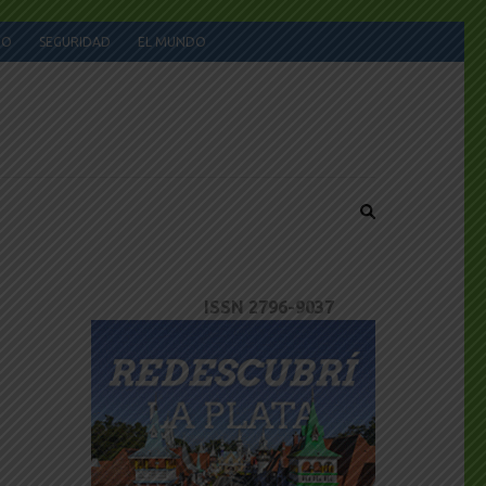
JO
SEGURIDAD
EL MUNDO
ISSN 2796-9037