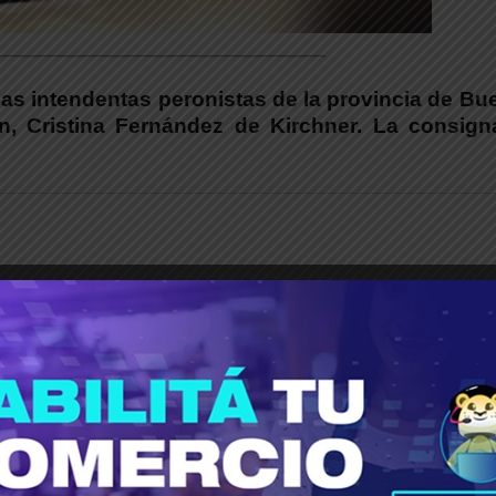
_____________________________________
 las intendentas peronistas de la provincia de B
ón, Cristina Fernández de Kirchner. La consign
ina,
Cristina Fernández de Kirchner
, concurrirá 
a causa contra los autores materiales del inten