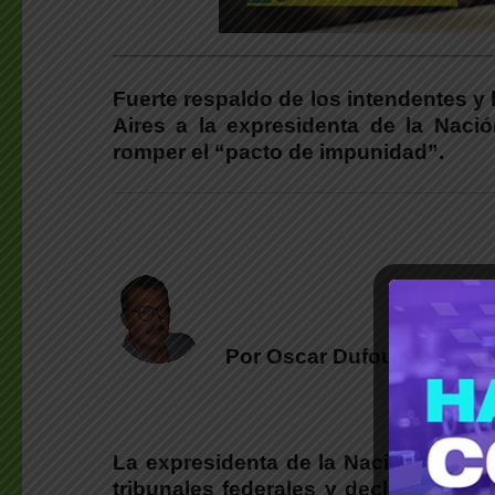
___________________________________________
Fuerte respaldo de los intendentes y
Aires a la expresidenta de la Naci
romper el “pacto de impunidad”.
Por Oscar Dufour | (*)
La expresidenta de la Nación Argent
tribunales federales y
declarará en l