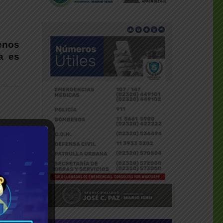
uenos
a es
a los
to de