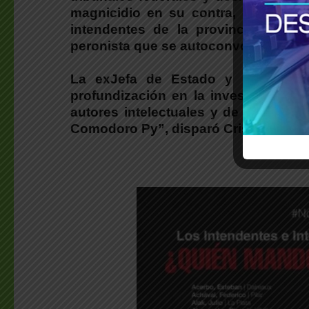
magnicidio en su contra
, ocurrido 
intendentes de la provincia de Bue
peronista que se autoconvocó en su
La exJefa de Estado y líder del 
profundización en la investigación 
autores intelectuales y de los fin
Comodoro Py”
, disparó
Cristina
.