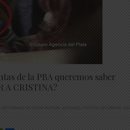
ntas de la PBA queremos saber
 A CRISTINA?
,
EDITORIALES DE OSCAR DUFOUR
,
JUDICIALES
,
POLÍTICA
,
SEGURIDAD
,
SOC