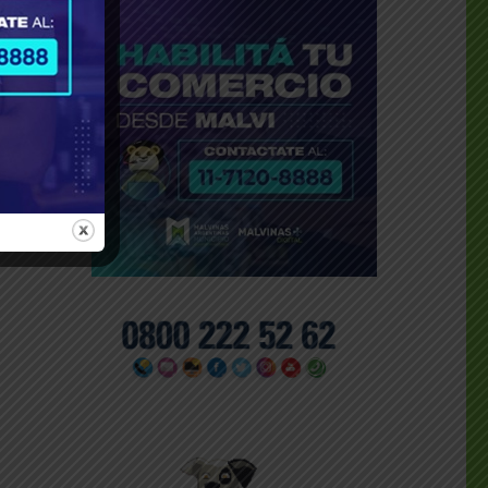
y los
eblo
 una
 los
 por