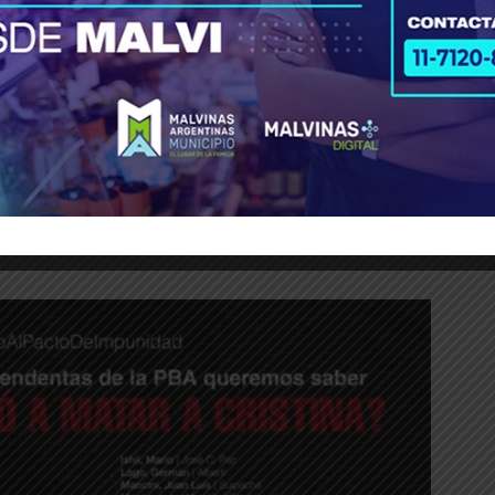
el 1º de septiembre del 2022. No va sola,
las 
nos Aires están con ella, al igual que el pu
 apoyo
.
peronismo volvió esta tarde a reclamar por
de toda la trama del atentado en su contra.
“De
anciadores?… Bien, gracias… Duermen protegidos