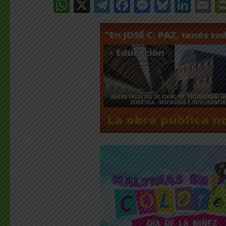
WhatsApp
X
Telegram
Facebook
Messenge
Bluesk
Link
E