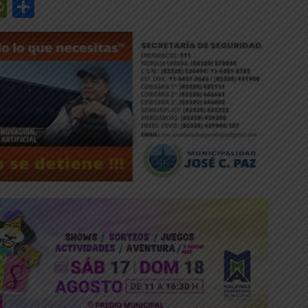
r
y
edIn
mail
PrintFriendly
Share