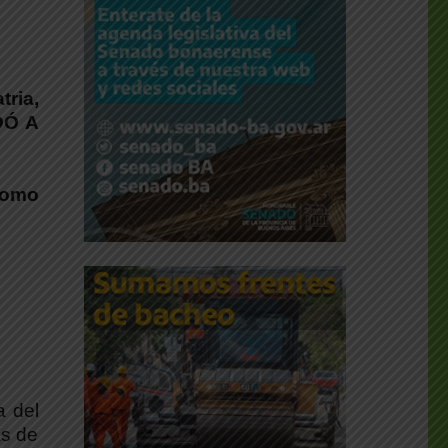
tria,
DÓ A
como
a del
as de