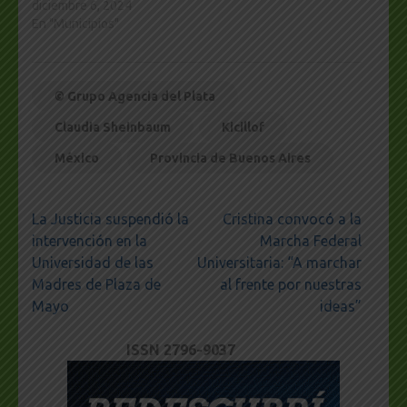
diciembre 6, 2024
En "Municipios"
© Grupo Agencia del Plata
Claudia Sheinbaum
Kicillof
México
Provincia de Buenos Aires
Navegación
La Justicia suspendió la
Cristina convocó a la
de
intervención en la
Marcha Federal
entradas
Universidad de las
Universitaria: “A marchar
Madres de Plaza de
al frente por nuestras
Mayo
ideas”
ISSN 2796-9037