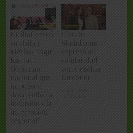
Kicillof cerró
Claudia
su visita a
Sheinbaum
México: “Aquí
expresó su
hay un
solidaridad
Gobierno
con Cristina
nacional que
Kirchner
impulsa el
junio 11, 2025
desarrollo, la
En "El Mundo"
inclusión y la
integración
regional”