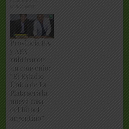
octubre 3, 2024
En "Economía"
Provincia BA
y AFA
rubricaron
un convenio:
“El Estadio
Único de La
Plata será la
nueva casa
del fútbol
argentino”