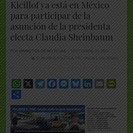
Kicillof ya está en México
para participar de la
asunción de la presidenta
electa Claudia Sheinbaum
POR
5MINUTOS DE NOTICIAS
SEPTIEMBRE 30, 2024
EL MUNDO
,
POLÍTICA
,
PROVINCIAS
,
SOCIEDAD
WhatsApp
X
Telegram
Facebook
Messenger
Bluesky
LinkedIn
Email
Pri
Share