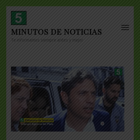
Skip
to
content
MINUTOS DE NOTICIAS
(Press
Enter)
Te informamos siempre antes y mejor