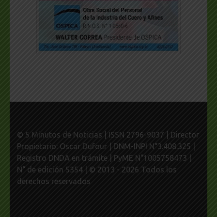
© 5 Minutos de Noticias | ISSN 2796-9037 | Director
Propietario: Oscar Dufour | DNM-INPI N°3.408.325 |
Registro DNDA en trámite | PyME N°1005758473 |
N° de edición 5354 | © 2013 - 2026 Todos los
derechos reservados