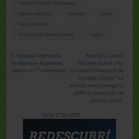
Cristina Álvarez Rodríguez
Iglesia Católica
Kreplak
Luján
Peregrinación
Provincia de Buenos Aires
Salud
Navegación
El Hospital Veterinario
Kreplak y Correa
de
de Malvinas Argentinas
encabezaron el 2do.
entradas
celebró su 7° aniversario
Encuentro Provincial de
Equipos Qunita: “La
ternura, como categoría
política, es un acto de
justicia social”
ISSN 2796-9037