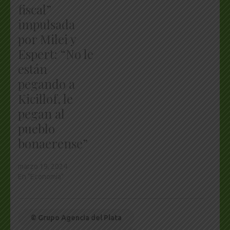
fiscal”
impulsada
por Milei y
Espert: “No le
están
pegando a
Kicillof, le
pegan al
pueblo
bonaerense”
marzo 19, 2024
En "Economía"
© Grupo Agencia del Plata