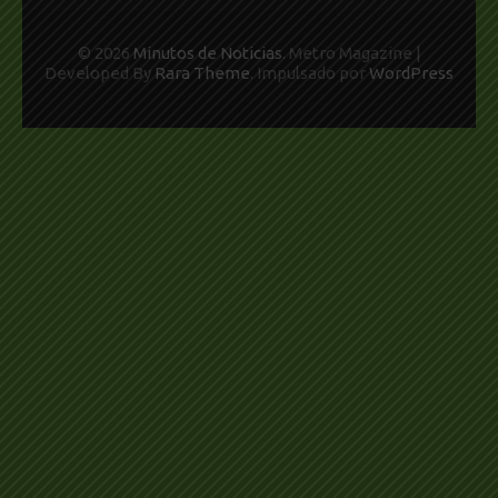
© 2026
Minutos de Noticias
. Metro Magazine |
Developed By
Rara Theme
. Impulsado por
WordPress