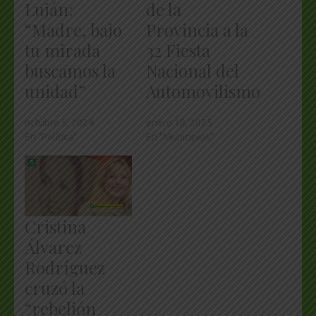
Luján:
de la
“Madre, bajo
Provincia a la
tu mirada
32 Fiesta
buscamos la
Nacional del
unidad”
Automovilismo
octubre 5, 2024
enero 18, 2025
En "Política"
En "Municipios"
Cristina
Álvarez
Rodríguez
cruzó la
“rebelión