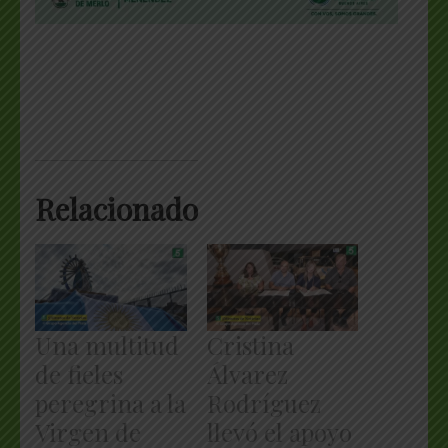
Relacionado
Una multitud
Cristina
de fieles
Álvarez
peregrina a la
Rodríguez
Virgen de
llevó el apoyo