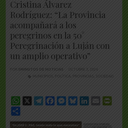
Cristina Álvarez
Rodríguez: “La Provincia
acompañará a los
peregrinos en la 50°
Peregrinación a Luján con
un amplio operativo”
POR
5MINUTOS DE NOTICIAS
OCTUBRE 3, 2024
MUNICIPIOS
,
POLÍTICA
,
PROVINCIAS
,
SOCIEDAD
WhatsApp
X
Telegram
Facebook
Messenger
Bluesky
LinkedIn
Email
Pri
Share