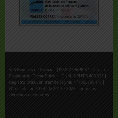
© 5 Minutos de Noticias | ISSN 2796-9037 | Director
Propietario: Oscar Dufour | DNM-INPI N°3.408.325 |
Registro DNDA en trámite | PyME N°1005758473 |
N° de edición 5354 | © 2013 - 2026 Todos los
derechos reservados