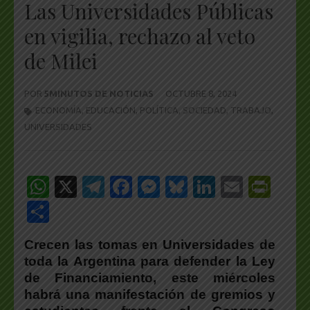
Las Universidades Públicas
en vigilia, rechazo al veto
de Milei
POR
5MINUTOS DE NOTICIAS
OCTUBRE 8, 2024
ECONOMÍA
,
EDUCACIÓN
,
POLÍTICA
,
SOCIEDAD
,
TRABAJO
,
UNIVERSIDADES
WhatsApp
X
Telegram
Facebook
Messenger
Bluesky
LinkedIn
Email
Pri
Share
Crecen las tomas en Universidades de
toda la Argentina para defender la Ley
de Financiamiento, este miércoles
habrá una manifestación de gremios y