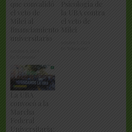
que convalidó
Psicología de
el veto de
la UBA contra
Milei al
el veto de
financiamiento
Milei
universitario
octubre 7, 2024
En "Educación"
octubre 9, 2024
En "Economía"
La UBA
convocó a la
Marcha
Federal
Universitaria: