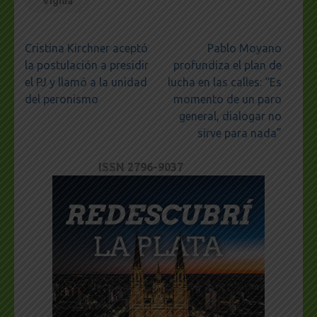
Vigilia
Navegación
Cristina Kirchner aceptó
Pablo Moyano
de
la postulación a presidir
profundiza el plan de
entradas
el PJ y llamó a la unidad
lucha en las calles: “Es
del peronismo
momento de un paro
general, dialogar no
sirve para nada”
ISSN 2796-9037