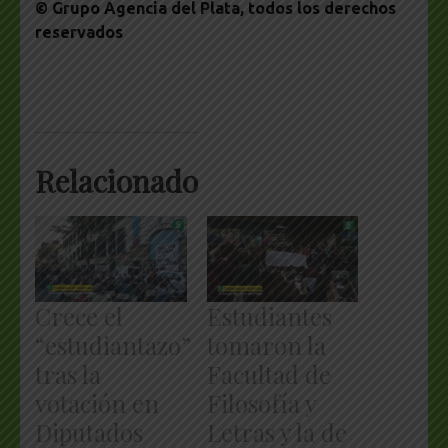
© Grupo Agencia del Plata
, todos los derechos
reservados
Relacionado
Crece el
Estudiantes
“estudiantazo”
tomaron la
tras la
Facultad de
votación en
Filosofía y
Diputados
Letras y la de