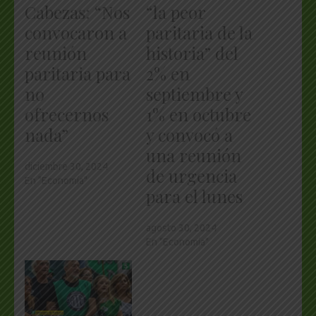
Cabezas: “Nos
“la peor
convocaron a
paritaria de la
reunión
historia” del
paritaria para
2% en
no
septiembre y
ofrecernos
1% en octubre
nada”
y convocó a
una reunión
diciembre 30, 2024
de urgencia
En "Economía"
para el lunes
agosto 30, 2024
En "Economía"