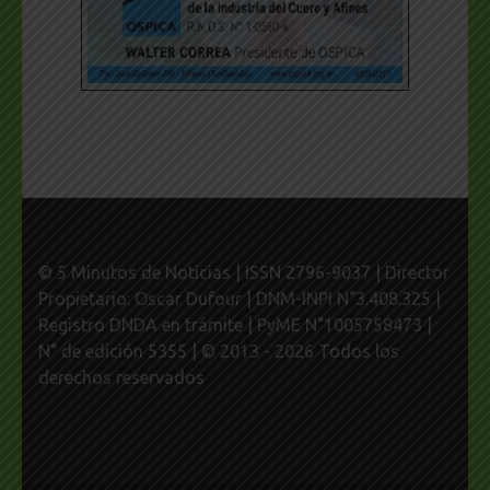
© 5 Minutos de Noticias | ISSN 2796-9037 | Director
Propietario: Oscar Dufour | DNM-INPI N°3.408.325 |
Registro DNDA en trámite | PyME N°1005758473 |
N° de edición 5355 | © 2013 - 2026 Todos los
derechos reservados