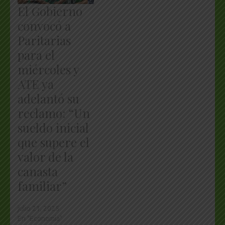
El Gobierno
convocó a
Paritarias
para el
miércoles y
ATE ya
adelantó su
reclamo: “Un
sueldo inicial
que supere el
valor de la
canasta
familiar”
julio 21, 2025
En "Economía"