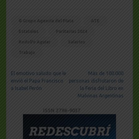
© Grupo Agencia del Plata
ATE
Estatales
Paritarias 2024
Rodolfo Aguiar
Salarios
Trabajo
Navegación
El emotivo saludo que le
Más de 100.000
de
envió el Papa Francisco
personas disfrutaron de
entradas
a Isabel Perón
la Feria del Libro en
Malvinas Argentinas
ISSN 2796-9037