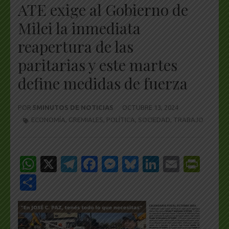
ATE exige al Gobierno de
Milei la inmediata
reapertura de las
paritarias y este martes
define medidas de fuerza
POR
5MINUTOS DE NOTICIAS
OCTUBRE 13, 2024
ECONOMÍA
,
GREMIALES
,
POLÍTICA
,
SOCIEDAD
,
TRABAJO
WhatsApp
X
Telegram
Facebook
Messenger
Bluesky
LinkedIn
Email
Pri
Share