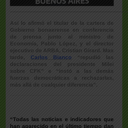
___________________________________________________
Así lo afirmó el titular de la cartera de
Gobierno bonaerense en conferencia
de prensa junto al ministro de
Economía, Pablo López, y el director
ejecutivo de ARBA, Cristian Girard. Mas
tarde,
Carlos Bianco
“repudió las
declaraciones del presidente Milei
sobre CFK” e “instó a las demás
fuerzas democráticas a rechazarlas,
más allá de cualquier diferencia”.
“Todas las noticias e indicadores que
han aparecido en el último tiempo dan