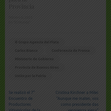
Provincia
febrero 6, 2025
En "El Mundo"
© Grupo Agencia del Plata
Carlos Bianco
Conferencia de Prensa
Ministerio de Gobierno
Provincia de Buenos Aires
Unión por la Patria
Navegación
Se realizó el 7°
Cristina Kirchner a Milei:
de
Encuentro de
“Aunque me maten, vos
entradas
Productores
como presidente das
Vitivinícolas de la
vergüenza ajena”