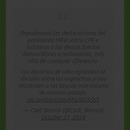
Repudiamos las declaraciones del
presidente Milei sobre CFK e
instamos a las demás fuerzas
democráticas a rechazarlas, más
allá de cualquier diferencia.
Los discursos de odio agrandan la
división entre los argentinos y nos
retrotraen a las épocas más oscuras
de nuestro pasado.
pic.twitter.com/AFzJbUX5vS
— Carli Bianco (@Carli_Bianco)
October 21, 2024