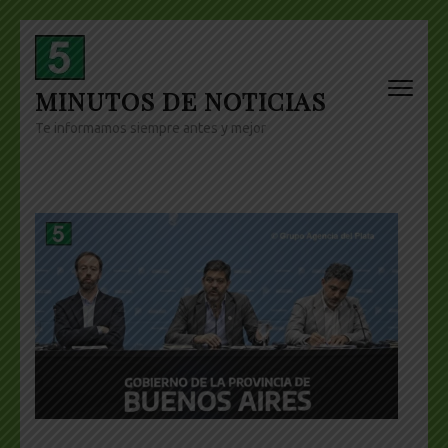
Skip
to
content
MINUTOS DE NOTICIAS
(Press
Enter)
Te informamos siempre antes y mejor