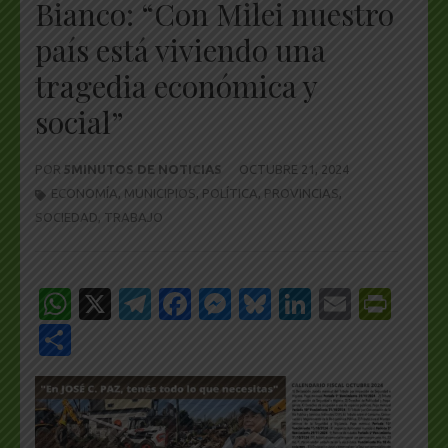
Bianco: “Con Milei nuestro
país está viviendo una
tragedia económica y
social”
POR
5MINUTOS DE NOTICIAS
OCTUBRE 21, 2024
ECONOMÍA
,
MUNICIPIOS
,
POLÍTICA
,
PROVINCIAS
,
SOCIEDAD
,
TRABAJO
WhatsApp
X
Telegram
Facebook
Messenger
Bluesky
LinkedIn
Email
Pri
Share