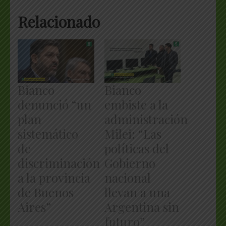
Relacionado
Bianco
Bianco
denunció “un
embiste a la
plan
administración
sistemático
Milei: “Las
de
políticas del
discriminación
Gobierno
a la provincia
nacional
de Buenos
llevan a una
Aires”
Argentina sin
futuro”