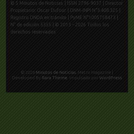
© 5 Minutos de Noticias | ISSN 2796-9037 | Director
Propietario: Oscar Dufour | DNM-INPI N°3.408.325 |
Registro DNDA en trámite | PyME N°1005758473 |
N° de edición 5355 | © 2013 - 2026 Todos los
derechos reservados
© 2026
Minutos de Noticias
. Metro Magazine |
Developed By
Rara Theme
. Impulsado por
WordPress