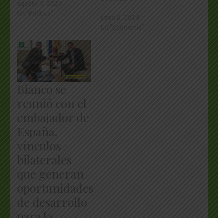
agosto 5, 2024
En "Política"
junio 8, 2024
En "Economía"
Bianco se
reunió con el
embajador de
España,
vínculos
bilaterales
que generan
oportunidades
de desarrollo
para la