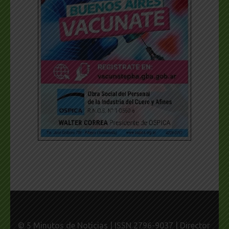
© 5 Minutos de Noticias | ISSN 2796-9037 | Director