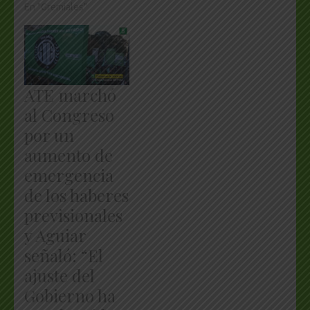
En "Gremiales"
ATE marchó
al Congreso
por un
aumento de
emergencia
de los haberes
previsionales
y Aguiar
señaló: “El
ajuste del
Gobierno ha