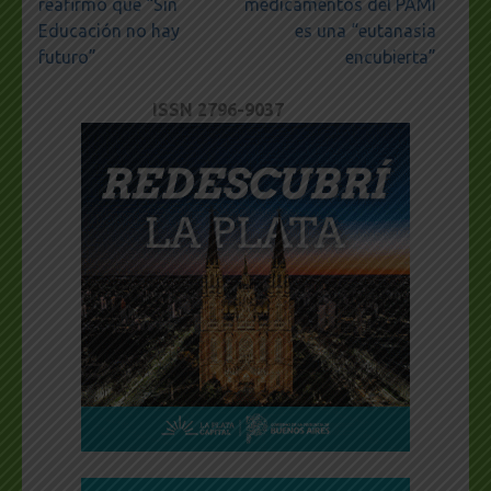
reafirmó que “Sin
medicamentos del PAMI
Educación no hay
es una “eutanasia
futuro”
encubierta”
ISSN 2796-9037