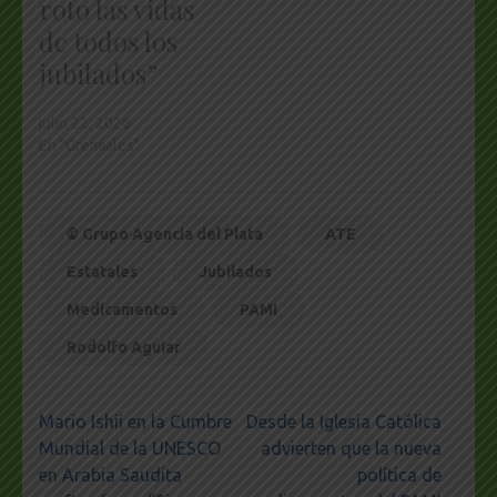
roto las vidas
de todos los
jubilados”
julio 22, 2026
En "Gremiales"
© Grupo Agencia del Plata
ATE
Estatales
Jubilados
Medicamentos
PAMI
Rodolfo Aguiar
Navegación
Mario Ishii en la Cumbre
Desde la Iglesia Católica
de
Mundial de la UNESCO
advierten que la nueva
entradas
en Arabia Saudita
política de