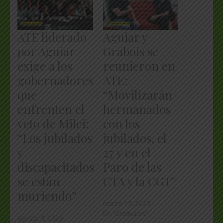
ATE liderado
Aguiar y
por Aguiar
Grabois se
exige a los
reunieron en
gobernadores
ATE:
que
“Movilizarán
enfrenten el
hermanados
veto de Milei:
con los
“Los jubilados
jubilados, el
y
27 y en el
discapacitados
Paro de las
se están
CTA y la CGT”
muriendo”
marzo 17, 2025
En "Gremiales"
agosto 4, 2025