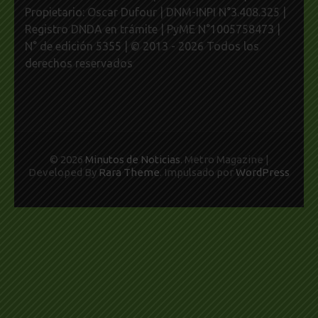
Propietario: Oscar Dufour | DNM-INPI N°3.408.325 |
Registro DNDA en trámite | PyME N°1005758473 |
N° de edición 5355 | © 2013 - 2026 Todos los
derechos reservados
© 2026
Minutos de Noticias
. Metro Magazine |
Developed By
Rara Theme
. Impulsado por
WordPress