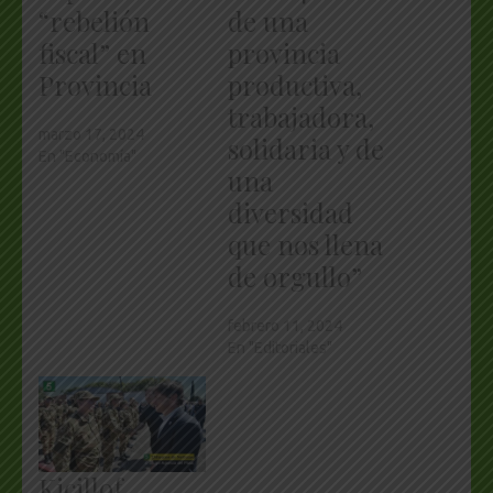
“rebelión
de una
fiscal” en
provincia
Provincia
productiva,
trabajadora,
marzo 17, 2024
solidaria y de
En "Economía"
una
diversidad
que nos llena
de orgullo”
febrero 11, 2024
En "Editoriales"
Kicillof