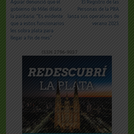
Navegación
Aguiar denunció que el
El Registro de las
de
gobierno de Milei dilata
Personas de la PBA
entradas
la paritaria: “Es evidente
lanza sus operativos de
que a estos funcionarios
verano 2025
les sobra plata para
llegar a fin de mes”
ISSN 2796-9037