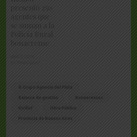
presentó 250
agentes que
se suman a la
Policía Rural
bonaerense
abril 7, 2024
En "Municipios"
© Grupo Agencia del Plata
Balance de gestión
Bonaerenses
Kicillof
Obra Pública
Provincia de Buenos Aires