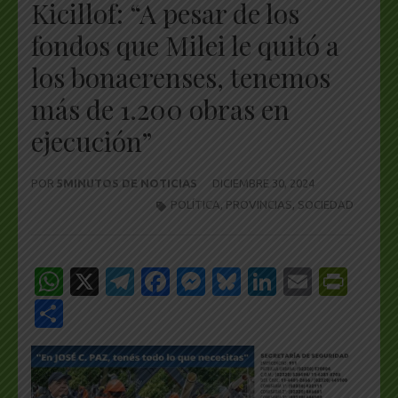
Kicillof: “A pesar de los
fondos que Milei le quitó a
los bonaerenses, tenemos
más de 1.200 obras en
ejecución”
POR
5MINUTOS DE NOTICIAS
DICIEMBRE 30, 2024
POLÍTICA
,
PROVINCIAS
,
SOCIEDAD
WhatsApp
X
Telegram
Facebook
Messenger
Bluesky
LinkedIn
Email
Pri
Share