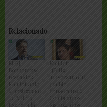
Relacionado
El PJ
Kicillof:
Bonaerense
“¡Feliz
respaldó a
aniversario al
Kicillof ante
pueblo
la instigación
bonaerense!.
de Milei y
Celebramos
Espert a la
los 204 años