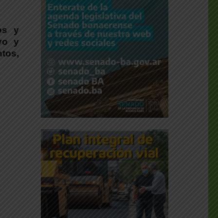
os y
vo y
tos,