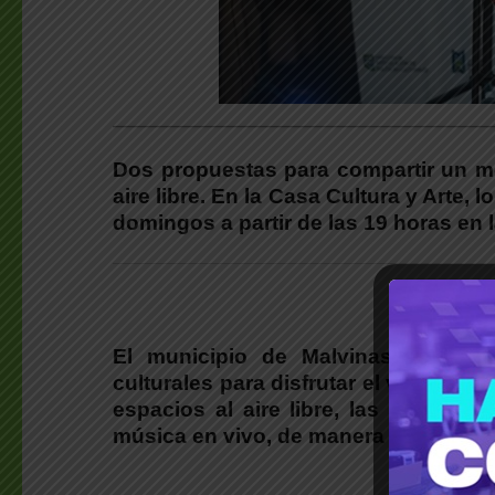
___________________________________________
Dos propuestas para compartir un mo
aire libre. En la Casa Cultura y Arte,
domingos a partir de las 19 horas en l
El municipio de Malvinas Argenti
culturales para disfrutar el verano de
espacios al aire libre, las familia
música en vivo, de manera libre y grat