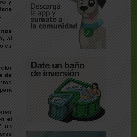
ro y
Marie
.
y nos
, al
tó es
ectar
te de
entos
para
enen
n el
” un
ores