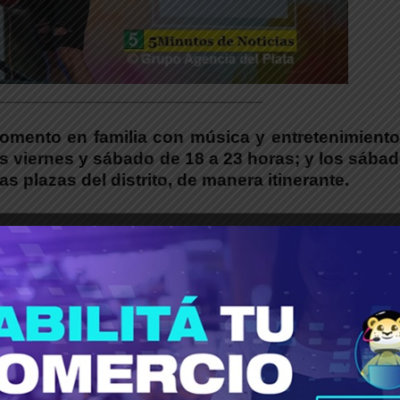
_____________________________________
mento en familia con música y entretenimientos
 los viernes y sábado de 18 a 23 horas; y los sába
as plazas del distrito, de manera itinerante.
nas ofrece dos grandes propuestas recreativ
ntro del distrito: Experiencia CCA y Malvinas Tou
s pueden compartir un momento, relajarse y escu
uita.