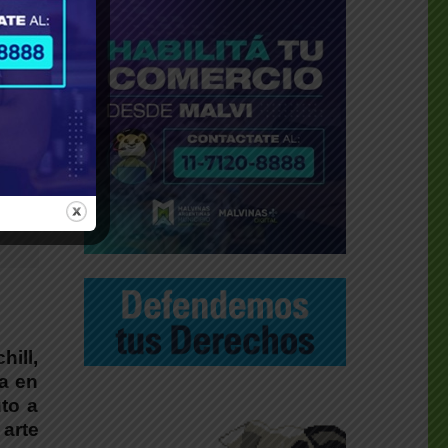
 la
que
 en
hill,
a en
to a
 arte