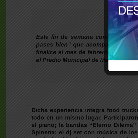
Este fin de semana comenzó a viv
pases bien” que acompañará a los
finalice el mes de febrero, de 18 a
el Predio Municipal de Malvinas Arg
Dicha experiencia integra food trucks,
todo en un mismo lugar. Participaro
el piano; la bandas “Eterno Dilema”
Spinetta; el dj set con música de lo