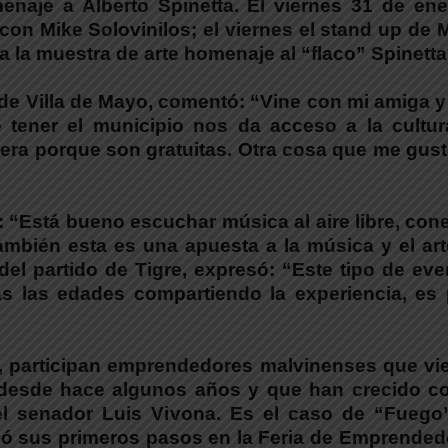
enaje a Alberto Spinetta. El viernes 31 de ene
 con Mike Solovinilos; el viernes el stand up de 
 la muestra de arte homenaje al “flaco” Spinetta
 de Villa de Mayo, comentó: “Vine con mi amiga 
e tener el municipio nos da acceso a la cultura
fuera porque son gratuitas. Otra cosa que me gus
: “Está bueno escuchar música al aire libre, con
 también esta es una apuesta a la música y el ar
 del partido de Tigre, expresó: “Este tipo de ev
as las edades compartiendo la experiencia, es 
o, participan emprendedores malvinenses que vi
o desde hace algunos años y que han crecido co
el senador Luis Vivona. Es el caso de “Fuego
ió sus primeros pasos en la Feria de Emprended