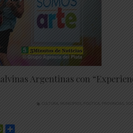
Malvinas Argentinas con “Experien
CULTURA
,
MUNICIPIOS
,
POLÍTICA
,
PROVINCIAS
,
SOC
r
y
edIn
mail
PrintFriendly
Share