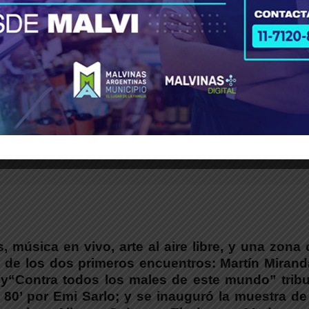
irse la Experiencia CCA, “un espacio para que
 vecinos durante los viernes y sábados hasta 
 23 horas en la Casa Cultura y Arte (CCA) ubicada
entinas.
 música en vivo, arte al aire libre, y una zona c
n de los dos primeros encuentros: Martín Mirand
 y“Contra todos los males de este mundo” tribu
s 80’ por Emi Sarlo; y se inauguró la muestra de