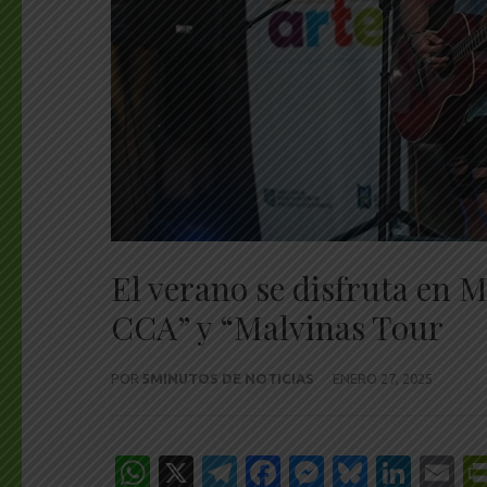
El verano se disfruta en 
CCA” y “Malvinas Tour
POR
5MINUTOS DE NOTICIAS
ENERO 27, 2025
WhatsApp
X
Telegram
Facebook
Messenge
Bluesk
Link
E