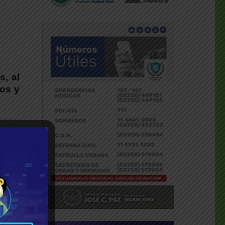
, al
dos y
as y
r. En
char