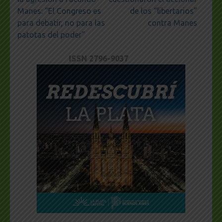
Manes: “El Congreso es
de los “libertarios”
para debatir, no para las
contra Manes
patotas del poder”
ISSN 2796-9037