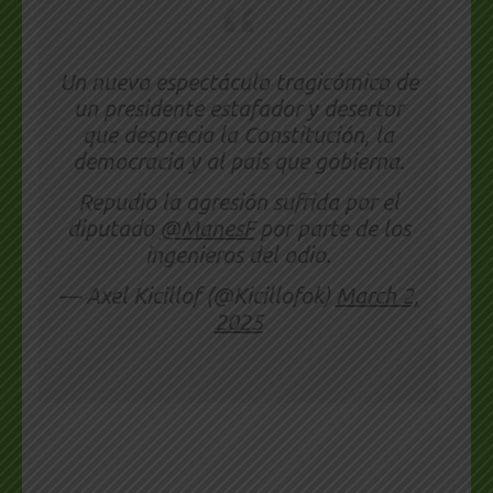
Un nuevo espectáculo tragicómico de
un presidente estafador y desertor
que desprecia la Constitución, la
democracia y al país que gobierna.
Repudio la agresión sufrida por el
diputado
@ManesF
por parte de los
ingenieros del odio.
— Axel Kicillof (@Kicillofok)
March 2,
2025