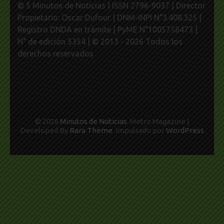
© 5 Minutos de Noticias | ISSN 2796-9037 | Director
Propietario: Oscar Dufour | DNM-INPI N°3.408.325 |
Registro DNDA en trámite | PyME N°1005758473 |
N° de edición 5354 | © 2013 - 2026 Todos los
derechos reservados
© 2026
Minutos de Noticias
. Metro Magazine |
Developed By
Rara Theme
. Impulsado por
WordPress