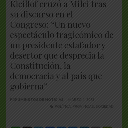
Kicillof cruzó a Milei tras
su discurso en el
Congreso: “Un nuevo
espectáculo tragicómico de
un presidente estafador y
desertor que desprecia la
Constitución, la
democracia y al país que
gobierna”
POR
5MINUTOS DE NOTICIAS
MARZO 1, 2025
POLÍTICA
,
PROVINCIAS
,
SOCIEDAD