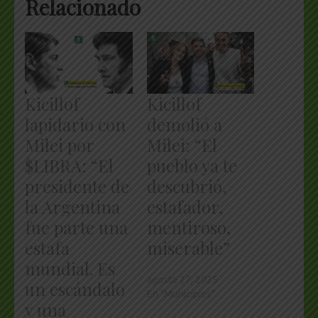
Relacionado
Kicillof
Kicillof
lapidario con
demolió a
Milei por
Milei: “El
$LIBRA: “El
pueblo ya te
presidente de
descubrió,
la Argentina
estafador,
fue parte una
mentiroso,
estafa
miserable”
mundial. Es
agosto 27, 2025
un escándalo
En "Municipios"
y una