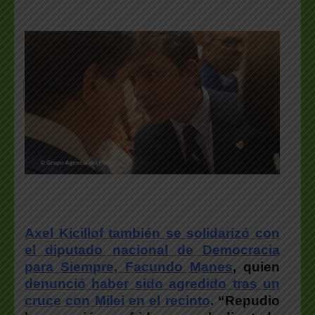
Axel Kicillof también se solidarizó con
el diputado nacional de Democracia
para Siempre, Facundo Manes
, quien
denunció haber sido agredido tras un
cruce con Milei en el recinto
. “Repudio