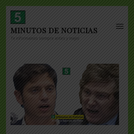
Skip
to
content
MINUTOS DE NOTICIAS
(Press
Enter)
Te informamos siempre antes y mejor