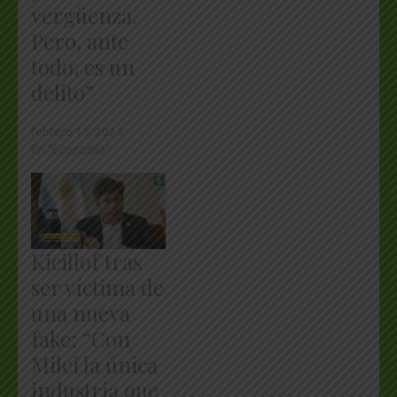
vergüenza.
Pero, ante
todo, es un
delito”
febrero 15, 2025
En "Economía"
Kicillof tras
ser víctima de
una nueva
fake: “Con
Milei la única
industria que