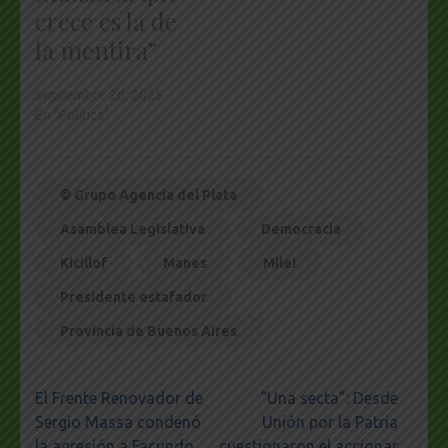
crece es la de
la mentira”
septiembre 26, 2025
En "Política"
© Grupo Agencia del Plata
Asamblea Legislativa
Democracia
Kicillof
Manes
Milei
Presidente estafador
Provincia de Buenos Aires
Navegación
El Frente Renovador de
“Una secta”: Desde
de
Sergio Massa condenó
Unión por la Patria
entradas
la agresión a Facundo
cuestionaron el accionar