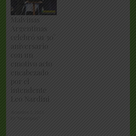
Malvinas
Argentinas
celebró su 30°
aniversario
con un
emotivo acto
encabezado
por el
intendente
Leo Nardini
diciembre 2, 2025
En "Municipios"