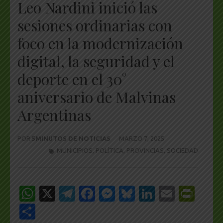
Leo Nardini inició las
sesiones ordinarias con
foco en la modernización
digital, la seguridad y el
deporte en el 30°
aniversario de Malvinas
Argentinas
POR
5MINUTOS DE NOTICIAS
MARZO 7, 2025
MUNICIPIOS
,
POLÍTICA
,
PROVINCIAS
,
SOCIEDAD
WhatsApp
X
Telegram
Facebook
Messenger
Bluesky
LinkedIn
Email
Pri
Share