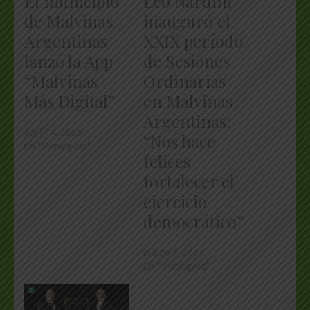
El municipio
Leo Nardini
de Malvinas
inauguró el
Argentinas
XXIX período
lanzó la App
de Sesiones
“Malvinas
Ordinarias
Más Digital”
en Malvinas
Argentinas:
abril 14, 2025
“Nos hace
En "Municipios"
felices
fortalecer el
ejercicio
democrático”
marzo 7, 2024
En "Municipios"