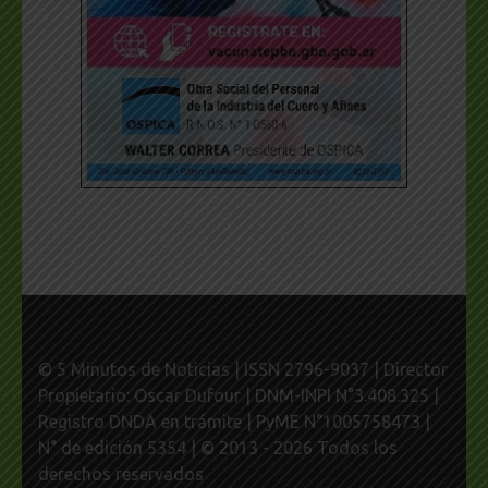
© 5 Minutos de Noticias | ISSN 2796-9037 | Director
Propietario: Oscar Dufour | DNM-INPI N°3.408.325 |
Registro DNDA en trámite | PyME N°1005758473 |
N° de edición 5354 | © 2013 - 2026 Todos los
derechos reservados