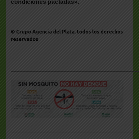
condiciones pactadas».
© Grupo Agencia del Plata
, todos los derechos
reservados
___________________________________________________
___________________________________________________