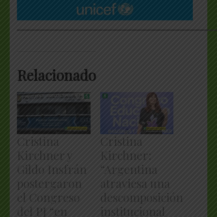
___________________________________________________
Relacionado
Cristina
Cristina
Kirchner y
Kirchner:
Gildo Insfrán
“Argentina
postergaron
atraviesa una
el Congreso
descomposición
del PJ “en
institucional