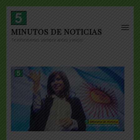
Skip
to
content
MINUTOS DE NOTICIAS
(Press
Enter)
Te informamos siempre antes y mejor