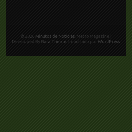
© 2026
Minutos de Noticias
. Metro Magazine |
Developed By
Rara Theme
. Impulsado por
WordPress