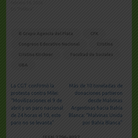
febrero 19, 2026
En "Política"
© Grupo Agencia del Plata
CFK
Congreso Educativo Nacional
Cristina
Cristina Kirchner
Facultad de Sociales
UBA
Navegación
La CGT confirmó la
Más de 10 toneladas de
de
protesta contra Milei:
donaciones partieron
entradas
“Movilizaciones el 9 de
desde Malvinas
abril y un paro nacional
Argentinas hacia Bahía
de 24 horas el 10, este
Blanca: “Malvinas Unida
paro no se levanta”
por Bahía Blanca”
ISSN 2796-9037