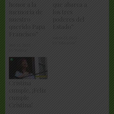
honor a la
que abarca a
memoria de
los tres
nuestro
poderes del
querido Papa
Estado”
Francisco”
marzo 22, 2025
En "Educación"
abril 22, 2025
En "Política"
Cristina
cumple, ¡Feliz
cumple
Cristina!