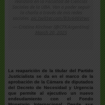
realizará en la Facultad de Ciencias
Sociales de la UBA. Van a poder seguir
la charla a través de mis redes
sociales.
pic.twitter.com/B3v646Vrwc
— Cristina Kirchner (@CFKArgentina)
March 20, 2025
La reaparición de la titular del Partido
Justicialista se da en el marco de la
aprobación de la Cámara de diputados
del Decreto de Necesidad y Urgencia
que permite al ejecutivo un nuevo
endeudamiento con el Fondo
Monetario Internacional. Desde sus