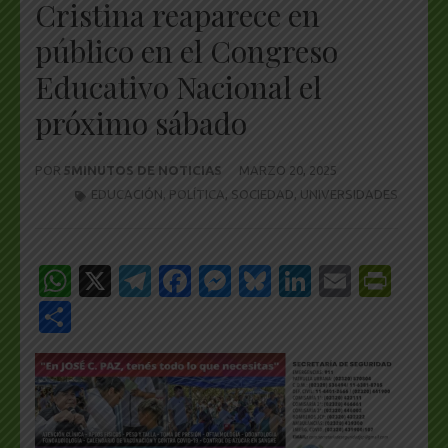
Cristina reaparece en
público en el Congreso
Educativo Nacional el
próximo sábado
POR
5MINUTOS DE NOTICIAS
MARZO 20, 2025
EDUCACIÓN
,
POLÍTICA
,
SOCIEDAD
,
UNIVERSIDADES
WhatsApp
X
Telegram
Facebook
Messenger
Bluesky
LinkedIn
Email
Pri
Share