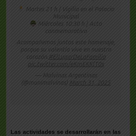
Martes 21 h | Vigilia en el Palacio
Municipal
Miércoles 10:30 h | Acto
conmemorativo
Acompañemos juntos este homenaje,
porque su valentía vive en nuestro
corazón.
#ElLugarDeLaFamilia
pic.twitter.com/eKmEKKlT0x
— Malvinas Argentinas
(@munimalvinas)
March 31, 2025
Las actividades se desarrollarán en las