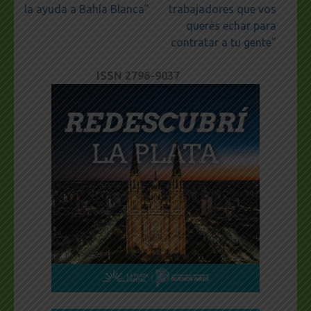
la ayuda a Bahía Blanca”
trabajadores que vos
querés echar para
contratar a tu gente”
ISSN 2796-9037