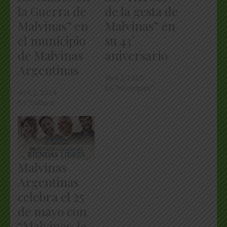
la Guerra de
de la gesta de
Malvinas” en
Malvinas” en
el municipio
su 43°
de Malvinas
aniversario
Argentinas
abril 2, 2025
En "Municipios"
abril 2, 2024
En "Cultura"
Malvinas
Argentinas
celebra el 25
de mayo con
“Malvinas, la