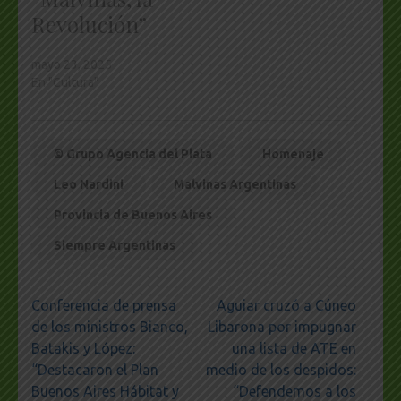
Revolución”
mayo 23, 2025
En "Cultura"
© Grupo Agencia del Plata
Homenaje
Leo Nardini
Malvinas Argentinas
Provincia de Buenos Aires
Siempre Argentinas
Navegación
Conferencia de prensa
Aguiar cruzó a Cúneo
de
de los ministros Bianco,
Libarona por impugnar
entradas
Batakis y López:
una lista de ATE en
“Destacaron el Plan
medio de los despidos:
Buenos Aires Hábitat y
“Defendemos a los