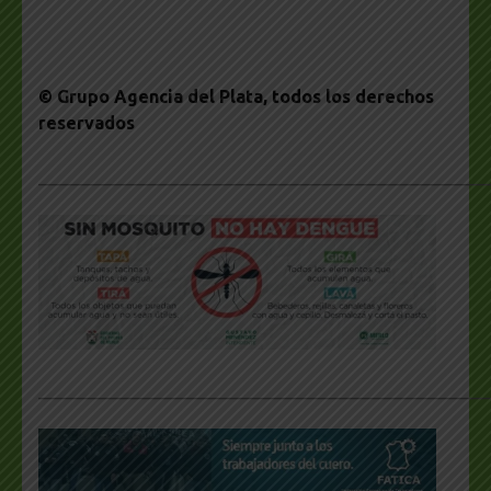
© Grupo Agencia del Plata
, todos los derechos
reservados
___________________________________________________
___________________________________________________