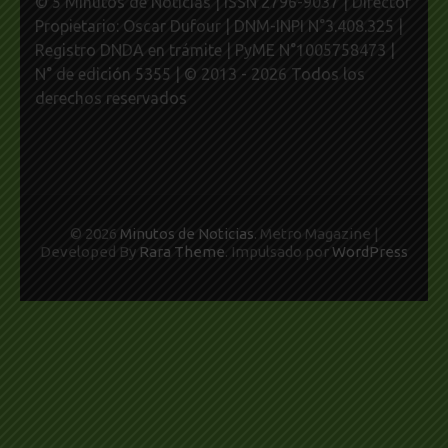
© 5 Minutos de Noticias | ISSN 2796-9037 | Director
Propietario: Oscar Dufour | DNM-INPI N°3.408.325 |
Registro DNDA en trámite | PyME N°1005758473 |
N° de edición 5355 | © 2013 - 2026 Todos los
derechos reservados
© 2026
Minutos de Noticias
. Metro Magazine |
Developed By
Rara Theme
. Impulsado por
WordPress