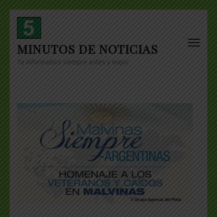
Skip
to
content
MINUTOS DE NOTICIAS
(Press
Enter)
Te informamos siempre antes y mejor