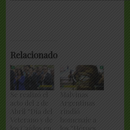
Relacionado
Se realizó el
Malvinas
acto del 2 de
Argentinas
Abril “Día del
rindió
Veterano y de
homenaje a
los Caídos en
los “Héroes