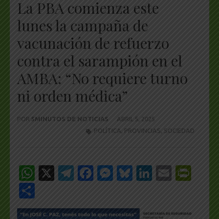
La PBA comienza este
lunes la campaña de
vacunación de refuerzo
contra el sarampión en el
AMBA: “No requiere turno
ni orden médica”
POR
5MINUTOS DE NOTICIAS
ABRIL 5, 2025
POLÍTICA
,
PROVINCIAS
,
SOCIEDAD
WhatsApp
X
Telegram
Facebook
Messenger
Bluesky
LinkedIn
Email
Pri
Share