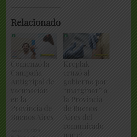
Relacionado
Comenzó la
Kreplak
Campaña
cruzó al
Antigripal de
gobierno por
vacunación
“marginar” a
en la
la Provincia
Provincia de
de Buenos
Buenos Aires
Aires del
comunicado
marzo 21, 2024
por el
En "Municipios"