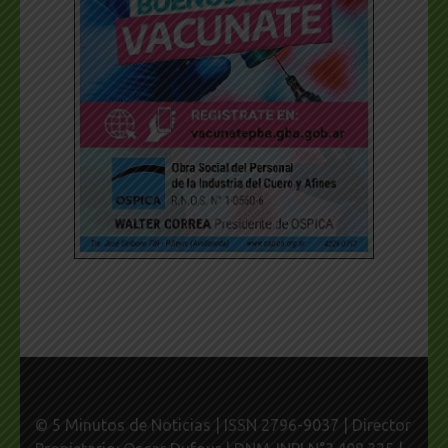
© 5 Minutos de Noticias | ISSN 2796-9037 | Director