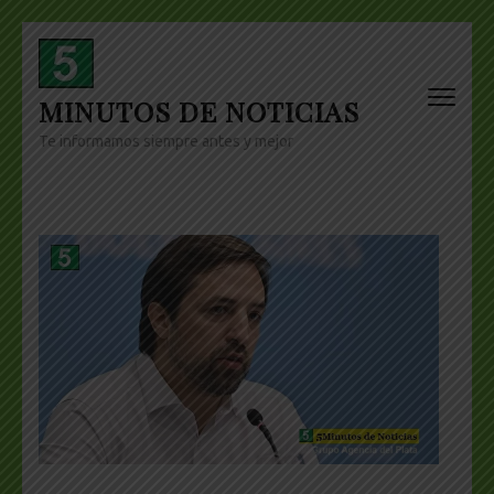
Skip
to
content
MINUTOS DE NOTICIAS
(Press
Enter)
Te informamos siempre antes y mejor