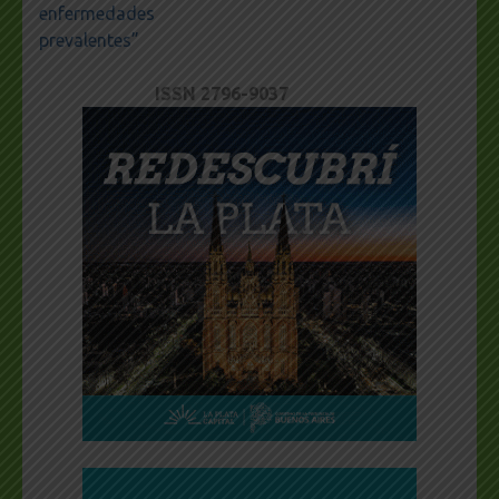
enfermedades
prevalentes”
ISSN 2796-9037