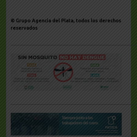
© Grupo Agencia del Plata
, todos los derechos
reservados
___________________________________________________
___________________________________________________