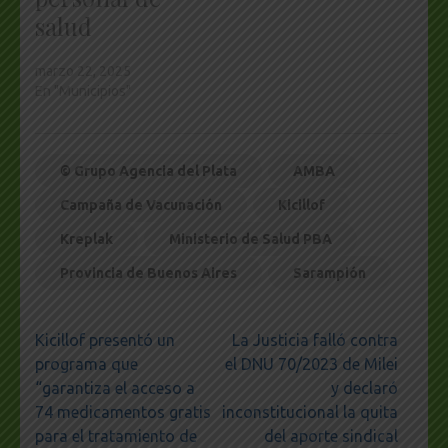
salud
marzo 22, 2025
En "Municipios"
© Grupo Agencia del Plata
AMBA
Campaña de Vacunación
Kicillof
Kreplak
Ministerio de Salud PBA
Provincia de Buenos Aires
Sarampión
Navegación
Kicillof presentó un
La Justicia falló contra
de
programa que
el DNU 70/2023 de Milei
entradas
“garantiza el acceso a
y declaró
74 medicamentos gratis
inconstitucional la quita
para el tratamiento de
del aporte sindical