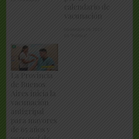
calendario de
vacunación
noviembre 29, 2025
En "Política"
La Provincia
de Buenos
Aires inicia la
vacunación
antigripal
para mayores
de 65 años y
personal de