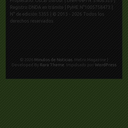
Propietario: Oscar Dufour | DNM-INPI N°3.408.325 |
Registro DNDA en trámite | PyME N°1005758473 |
N° de edición 5355 | © 2013 - 2026 Todos los
derechos reservados
© 2026
Minutos de Noticias
. Metro Magazine |
Developed By
Rara Theme
. Impulsado por
WordPress