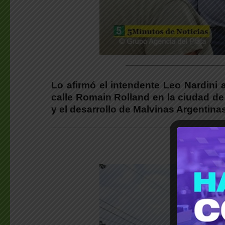
________________________
Lo afirmó el intendente Leo Nardini 
calle Romain Rolland en la ciudad de
y el desarrollo de Malvinas Argentinas