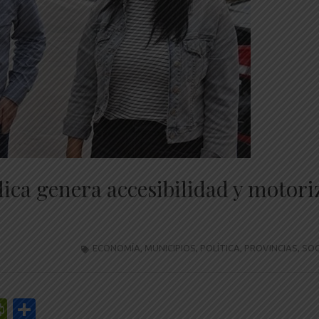
lica genera accesibilidad y motori
ECONOMÍA
,
MUNICIPIOS
,
POLÍTICA
,
PROVINCIAS
,
SOC
r
y
edIn
mail
PrintFriendly
Share