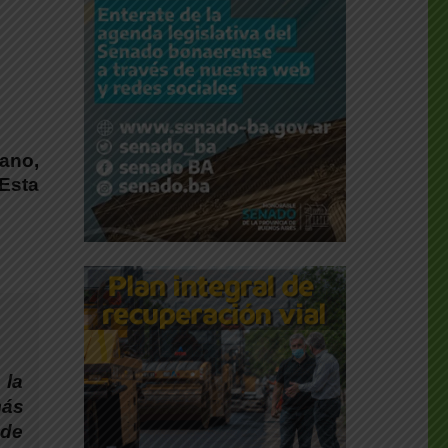
rano,
sta
 la
más
 de