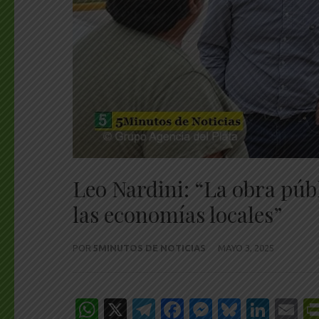
Leo Nardini: “La obra púb
las economías locales”
POR
5MINUTOS DE NOTICIAS
MAYO 3, 2025
WhatsApp
X
Telegram
Facebook
Messenge
Bluesk
Link
E