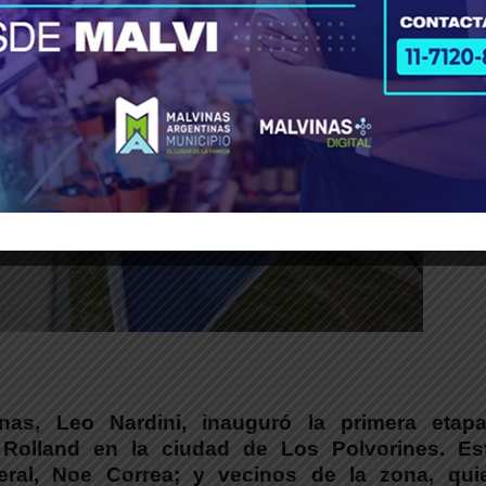
nas,
Leo Nardini, inauguró la primera etap
 Rolland en la ciudad de Los Polvorines.
Es
eral,
Noe Correa; y vecinos de la zona
, qui