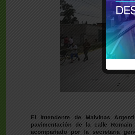
El intendente de Malvinas Argenti
pavimentación de la calle Romain
acompañado por la secretaria gen