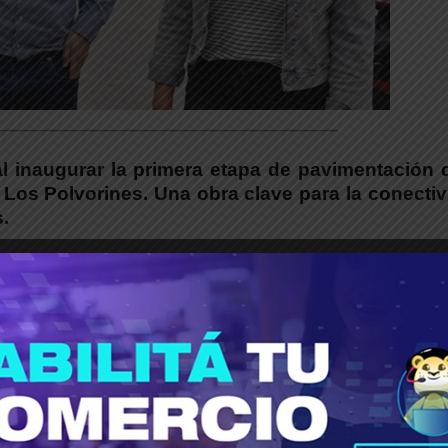
___________________________________________
al inaugurar la primera etapa de pavimentación 
 Los Polvorines. Una obra clave para la conecti
.