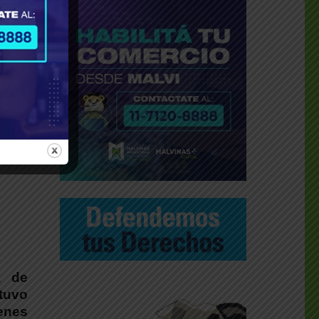
a de
tuvo
enes