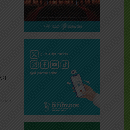
za
IEDAD