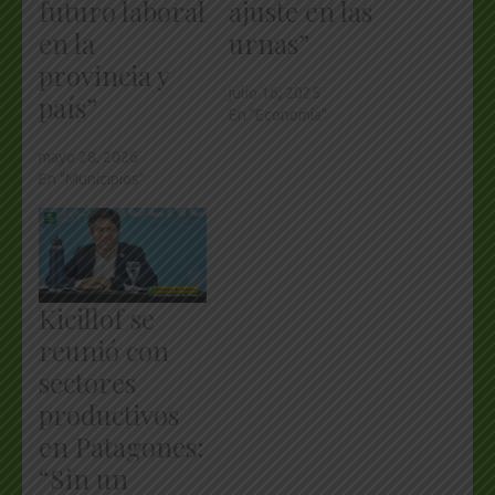
futuro laboral
ajuste en las
en la
urnas”
provincia y
julio 16, 2025
país”
En "Economía"
mayo 28, 2026
En "Municipios"
Kicillof se
reunió con
sectores
productivos
en Patagones:
“Sin un