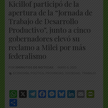
Kicillof participó de la
apertura de la “Jornada de
Trabajo de Desarrollo
Productivo”, junto a cinco
gobernadores elevó su
reclamo a Milei por más
federalismo
POR
5MINUTOS DE NOTICIAS
MAYO 6, 2025
ECONOMÍA
,
POLÍTICA
,
PROVINCIAS
,
SOCIEDAD
,
TRABAJO
WhatsApp
X
Telegram
Facebook
Messenger
Bluesky
LinkedIn
Email
Pri
Share