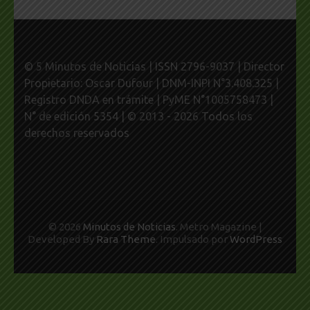
© 5 Minutos de Noticias | ISSN 2796-9037 | Director
Propietario: Oscar Dufour | DNM-INPI N°3.408.325 |
Registro DNDA en trámite | PyME N°1005758473 |
N° de edición 5354 | © 2013 - 2026 Todos los
derechos reservados
© 2026
Minutos de Noticias
. Metro Magazine |
Developed By
Rara Theme
. Impulsado por
WordPress