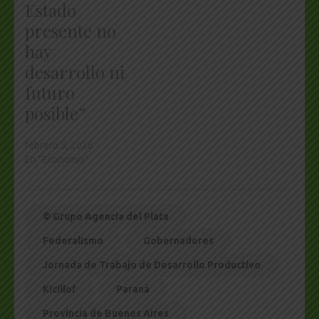
Estado
presente no
hay
desarrollo ni
futuro
posible”
febrero 5, 2026
En "Economía"
© Grupo Agencia del Plata
Federalismo
Gobernadores
Jornada de Trabajo de Desarrollo Productivo
Kicillof
Paraná
Provincia de Buenos Aires