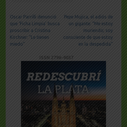
Navegación
Oscar Parrilli denunció
Pepe Mujica, el adiós de
de
que ‘Ficha Limpia’ busca
un gigante: “Me estoy
entradas
proscribir a Cristina
muriendo; soy
Kirchner: “Le tienen
consciente de que estoy
miedo”
en la despedida”
ISSN 2796-9037