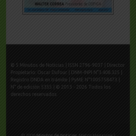
© 5 Minutos de Noticias | ISSN 2796-9037 | Director
Propietario: Oscar Dufour | DNM-INPI N°3.408.325 |
Registro DNDA en trámite | PyME N°1005758473 |
N° de edición 5355 | © 2013 - 2026 Todos los
derechos reservados
© 2026
Minutos de Noticias
. Metro Magazine |