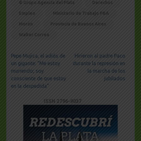
© Grupo Agencia del Plata
Derechos
Empleo
Ministerio de Trabajo PBA
Morón
Provincia de Buenos Aires
Walter Correa
Navegación
Pepe Mujica, el adiós de
Hirieron al padre Paco
de
un gigante: “Me estoy
durante la represión en
entradas
muriendo; soy
la marcha de los
consciente de que estoy
jubilados
en la despedida”
ISSN 2796-9037