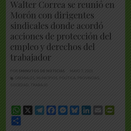
Walter Correa se reunió en
Morón con dirigentes
sindicales donde acordó
acciones de protección del
empleo y derechos del
trabajador
POR
5MINUTOS DE NOTICIAS
MAYO 7, 2025
GREMIALES
,
MUNICIPIOS
,
POLÍTICA
,
PROVINCIAS
,
SOCIEDAD
,
TRABAJO
WhatsApp
X
Telegram
Facebook
Messenger
Bluesky
LinkedIn
Email
Pri
Share