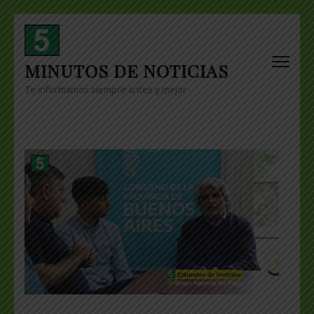
Skip
to
content
MINUTOS DE NOTICIAS
(Press
Enter)
Te informamos siempre antes y mejor