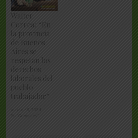
Walter
Correa: “En
la provincia
de Buenos
Aires se
respetan los
derechos
laborales del
pueblo
trabajador”
octubre 9, 2024
En "Gremiales"