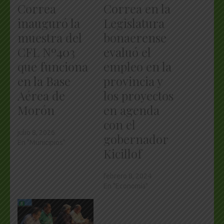
Correa
Correa en la
inauguró la
Legislatura
muestra del
bonaerense
CFL Nº403
evaluó el
que funciona
empleo en la
en la Base
provincia y
Aérea de
los proyectos
Morón
en agenda
con el
julio 8, 2026
gobernador
En "Municipios"
Kicillof
febrero 8, 2024
En "Economía"