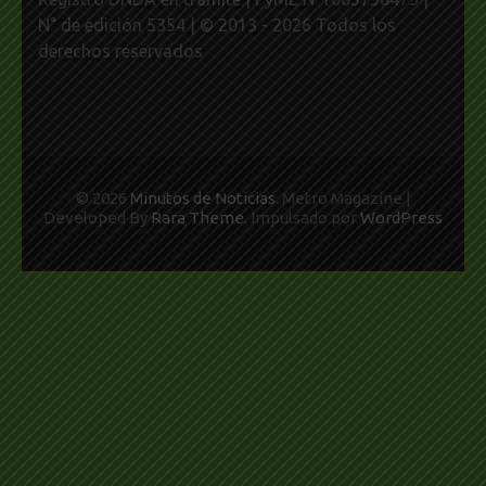
N° de edición 5354 | © 2013 - 2026 Todos los
derechos reservados
© 2026
Minutos de Noticias
. Metro Magazine |
Developed By
Rara Theme
. Impulsado por
WordPress