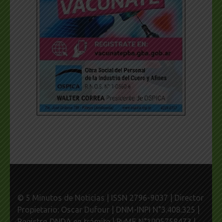
© 5 Minutos de Noticias | ISSN 2796-9037 | Director
Propietario: Oscar Dufour | DNM-INPI N°3.408.325 |
Registro DNDA en trámite | PyME N°1005758473 |