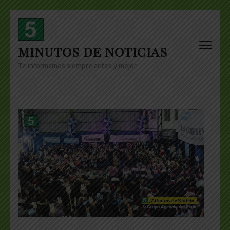
Skip
to
content
MINUTOS DE NOTICIAS
(Press
Enter)
Te informamos siempre antes y mejor