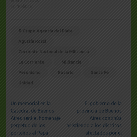
enero 11, 2026
En "Política"
© Grupo Agencia del Plata
Agustín Rossi
Corriente Nacional de la Militancia
La Corriente
Militancia
Peronismo
Rosario
Santa Fe
Unidad
Navegación
Un memorial en la
El gobierno de la
de
Catedral de Buenos
provincia de Buenos
entradas
Aires será el homenaje
Aires continúa
perpetuo de los
asistiendo a los distritos
porteños al Papa
afectados por el