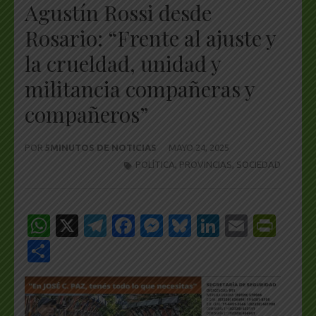
Agustín Rossi desde
Rosario: “Frente al ajuste y
la crueldad, unidad y
militancia compañeras y
compañeros”
POR
5MINUTOS DE NOTICIAS
MAYO 24, 2025
POLÍTICA
,
PROVINCIAS
,
SOCIEDAD
WhatsApp
X
Telegram
Facebook
Messenger
Bluesky
LinkedIn
Email
Pri
Share