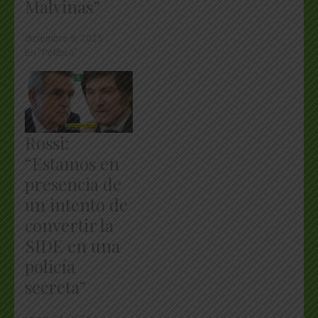
Malvinas”
diciembre 6, 2025
En "Política"
Rossi:
“Estamos en
presencia de
un intento de
convertir la
SIDE en una
policía
secreta”