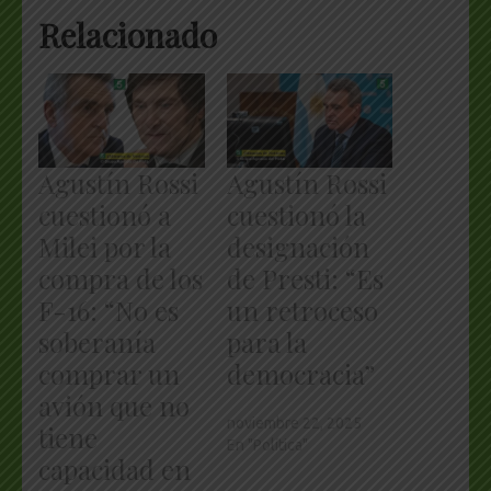
Relacionado
Agustín Rossi
Agustín Rossi
cuestionó a
cuestionó la
Milei por la
designación
compra de los
de Presti: “Es
F-16: “No es
un retroceso
soberanía
para la
comprar un
democracia”
avión que no
noviembre 22, 2025
tiene
En "Política"
capacidad en