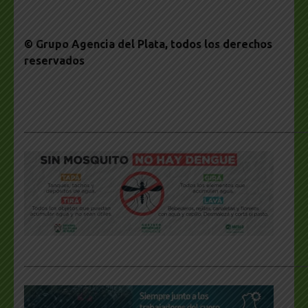
© Grupo Agencia del Plata
, todos los derechos
reservados
___________________________________________________
___________________________________________________