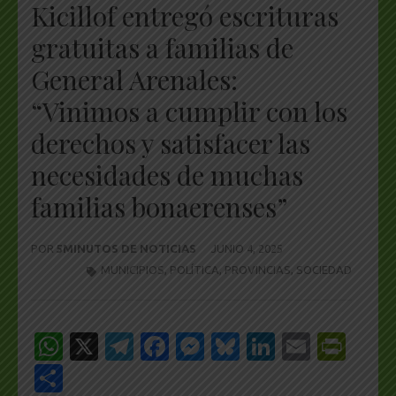
Kicillof entregó escrituras
gratuitas a familias de
General Arenales:
“Vinimos a cumplir con los
derechos y satisfacer las
necesidades de muchas
familias bonaerenses”
POR
5MINUTOS DE NOTICIAS
JUNIO 4, 2025
MUNICIPIOS
,
POLÍTICA
,
PROVINCIAS
,
SOCIEDAD
WhatsApp
X
Telegram
Facebook
Messenger
Bluesky
LinkedIn
Email
Pri
Share