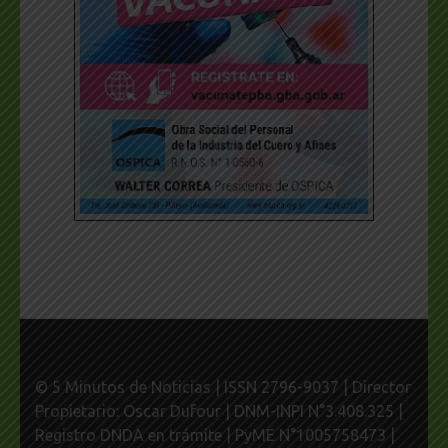
© 5 Minutos de Noticias | ISSN 2796-9037 | Director
Propietario: Oscar Dufour | DNM-INPI N°3.408.325 |
Registro DNDA en trámite | PyME N°1005758473 |