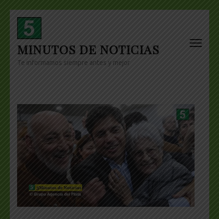
Skip
to
content
MINUTOS DE NOTICIAS
(Press
Enter)
Te informamos siempre antes y mejor