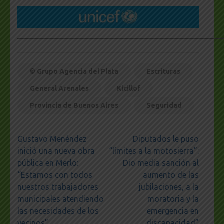
___________________________________________________
© Grupo Agencia del Plata
Escrituras
General Arenales
Kicillof
Provincia de Buenos Aires
Seguridad
Navegación
Gustavo Menéndez
Diputados le puso
de
inició una nueva obra
“límites a la motosierra”:
entradas
pública en Merlo:
Dio media sanción al
“Estamos con todos
aumento de las
nuestros trabajadores
jubilaciones, a la
municipales atendiendo
moratoria y la
las necesidades de los
emergencia en
vecinos”
discapacidad”