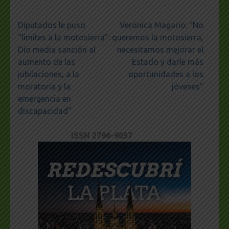
Navegación
Diputados le puso
Verónica Magario: “No
de
“límites a la motosierra”:
queremos la motosierra,
entradas
Dio media sanción al
necesitamos mejorar el
aumento de las
Estado y darle más
jubilaciones, a la
oportunidades a los
moratoria y la
jóvenes”
emergencia en
discapacidad”
ISSN 2796-9037