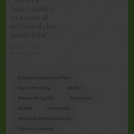
banca pública
va a estar al
servicio de los
municipios”
febrero 3, 2026
En "Municipios"
© Grupo Agencia del Plata
Banco Provincia
BAPRO
Bienes de Capital
Cuattromo
Kicillof
Municipios
Provincia de Buenos Aires
Provincia Leasing