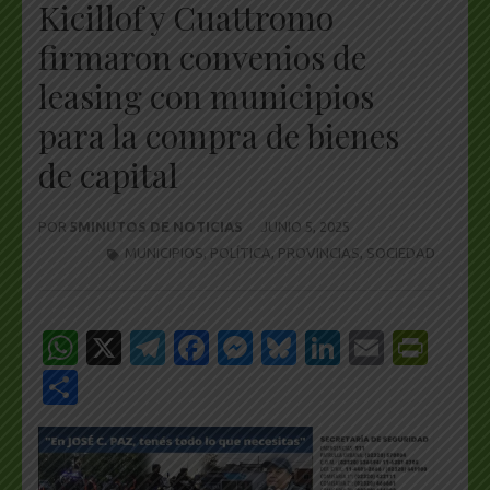
Kicillof y Cuattromo
firmaron convenios de
leasing con municipios
para la compra de bienes
de capital
POR
5MINUTOS DE NOTICIAS
JUNIO 5, 2025
MUNICIPIOS
,
POLÍTICA
,
PROVINCIAS
,
SOCIEDAD
WhatsApp
X
Telegram
Facebook
Messenger
Bluesky
LinkedIn
Email
Pri
Share