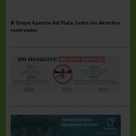
© Grupo Agencia del Plata
, todos los derechos
reservados
___________________________________________________
___________________________________________________