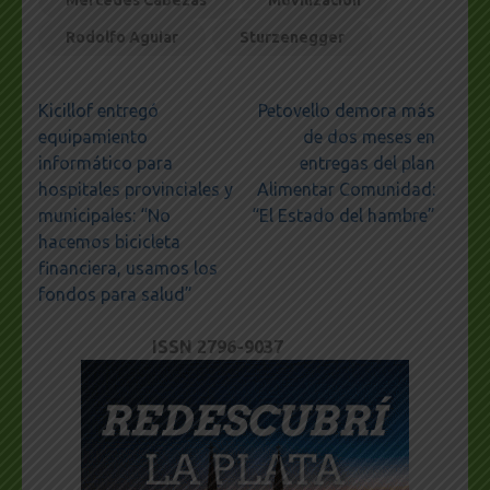
Mercedes Cabezas
Movilización
Rodolfo Aguiar
Sturzenegger
Navegación
Kicillof entregó
Petovello demora más
de
equipamiento
de dos meses en
entradas
informático para
entregas del plan
hospitales provinciales y
Alimentar Comunidad:
municipales: “No
“El Estado del hambre”
hacemos bicicleta
financiera, usamos los
fondos para salud”
ISSN 2796-9037