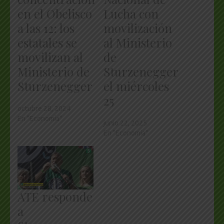
en el Obelisco
Lucha con
a las 12: los
movilización
estatales se
al Ministerio
movilizan al
de
Ministerio de
Sturzenegger
Sturzenegger
el miércoles
25
octubre 28, 2024
En "Economía"
junio 22, 2025
En "Economía"
ATE responde
a